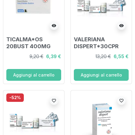
visibility
visibility
TICALMA*OS
VALERIANA
20BUST 400MG
DISPERT*30CPR
FILTRO
45MG
9,20 €
6,39 €
13,20 €
6,55 €
Aggiungi al carrello
Aggiungi al carrello
-52%
favorite_border
favorite_border