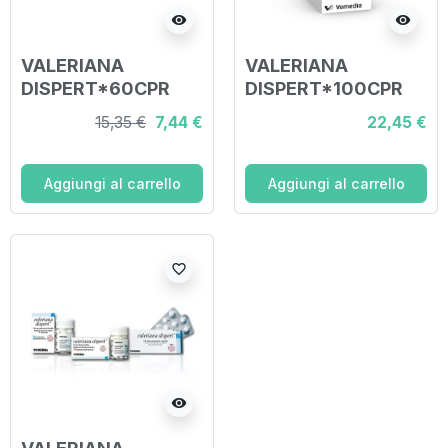
visibility
visibility
VALERIANA
VALERIANA
DISPERT*60CPR
DISPERT*100CPR
45MG
45MG
15,35 €
7,44 €
22,45 €
Aggiungi al carrello
Aggiungi al carrello
favorite_border
visibility