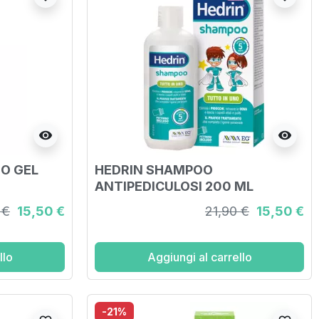
visibility
visibility
DO GEL
HEDRIN SHAMPOO
ANTIPEDICULOSI 200 ML
 €
15,50 €
21,90 €
15,50 €
llo
Aggiungi al carrello
-21%