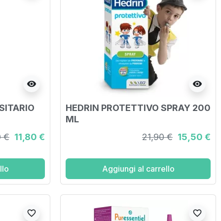
visibility
visibility
SITARIO
HEDRIN PROTETTIVO SPRAY 200
ML
0 €
11,80 €
21,90 €
15,50 €
llo
Aggiungi al carrello
favorite_border
favorite_border