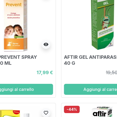
visibility
PREVENT SPRAY
AFTIR GEL ANTIPARAS
0 ML
40 G
17,99 €
19,5
giungi al carrello
Aggiungi al carre
-44%
favorite_border