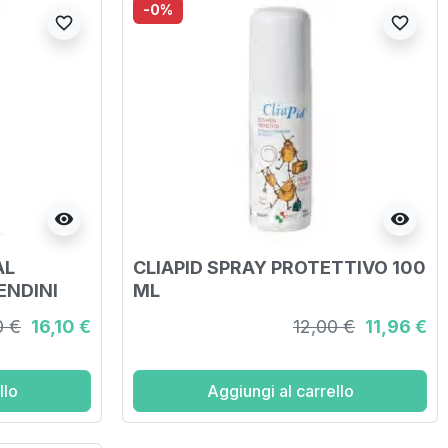
-0%
favorite_border
favorite_border
visibility
visibility
AL
CLIAPID SPRAY PROTETTIVO 100
ENDINI
ML
0 €
16,10 €
12,00 €
11,96 €
llo
Aggiungi al carrello