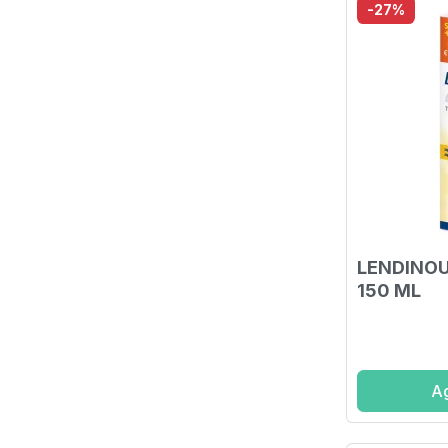
-27%
LENDINOU
150 ML
Ag