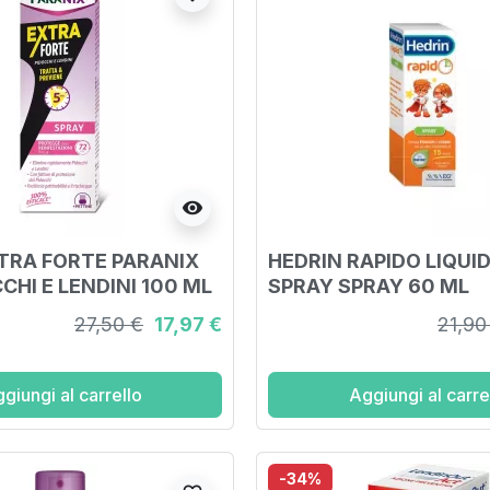
visibility
TRA FORTE PARANIX
HEDRIN RAPIDO LIQUI
CHI E LENDINI 100 ML
SPRAY SPRAY 60 ML
27,50 €
17,97 €
21,90
giungi al carrello
Aggiungi al carre
-34%