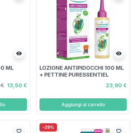
visibility
visibility
00 ML
LOZIONE ANTIPIDOCCHI 100 ML
+ PETTINE PURESSENTIEL
 €
13,50 €
23,90 €
llo
Aggiungi al carrello
-29%
favorite_border
favorite_border