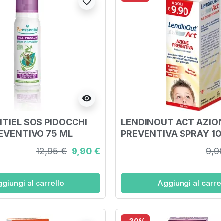
favorite_border
visibility
TIEL SOS PIDOCCHI
LENDINOUT ACT AZIO
EVENTIVO 75 ML
PREVENTIVA SPRAY 1
12,95 €
9,90 €
9,9
giungi al carrello
Aggiungi al carre
-30%