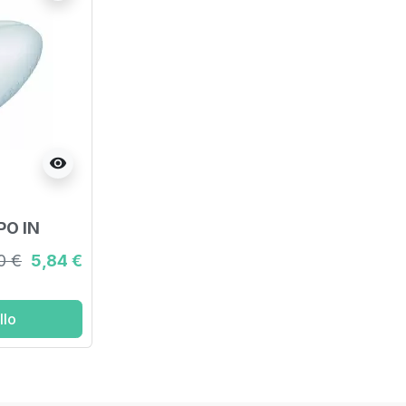
visibility
PO IN
0 €
5,84 €
llo