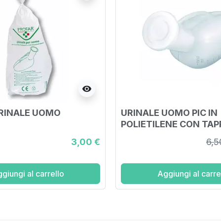
visibility
RINALE UOMO
URINALE UOMO PIC IN
POLIETILENE CON TAP
SACCHETTO
3,00 €
6,5
giungi al carrello
Aggiungi al carre