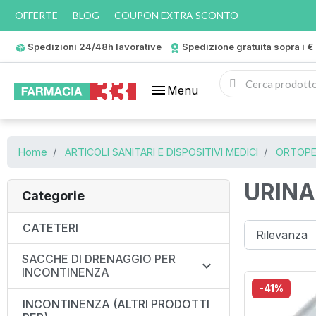
OFFERTE
BLOG
COUPON EXTRA SCONTO
Spedizioni 24/48h lavorative
Spedizione gratuita sopra i €
menu
Menu
Home
ARTICOLI SANITARI E DISPOSITIVI MEDICI
ORTOPE
URINA
Categorie
CATETERI
SACCHE DI DRENAGGIO PER

INCONTINENZA
-41%
INCONTINENZA (ALTRI PRODOTTI