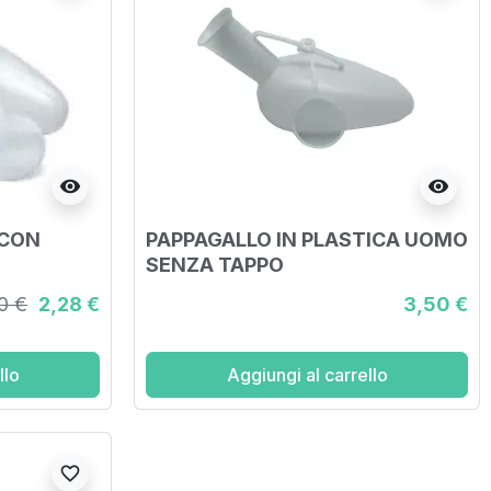
visibility
visibility
 CON
PAPPAGALLO IN PLASTICA UOMO
SENZA TAPPO
0 €
2,28 €
3,50 €
llo
Aggiungi al carrello
favorite_border