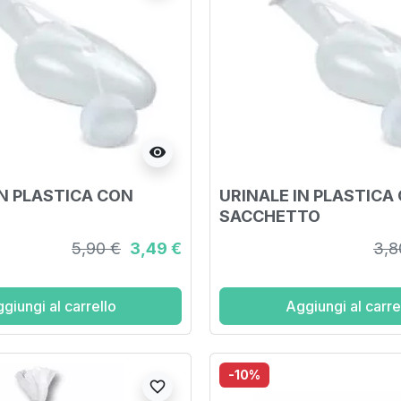
visibility
IN PLASTICA CON
URINALE IN PLASTICA
SACCHETTO
5,90 €
3,49 €
3,8
giungi al carrello
Aggiungi al carre
-10%
favorite_border