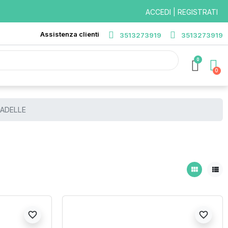
ACCEDI | REGISTRATI
Assistenza clienti
3513273919
3513273919
0
PADELLE
view_module
view_list
favorite_border
favorite_border