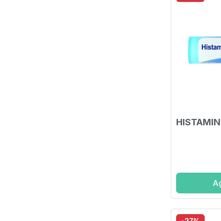
HISTAMIN
Ag
-27%