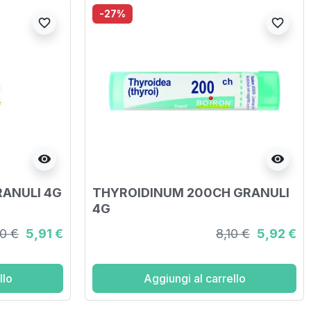
-27%
favorite_border
favorite_border
visibility
visibility
RANULI 4G
THYROIDINUM 200CH GRANULI
4G
10 €
5,91 €
8,10 €
5,92 €
llo
Aggiungi al carrello