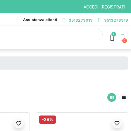
ACCEDI | REGISTRATI
Assistenza clienti
3513273919
3513273919
0
view_module
view_list
-28%
favorite_border
favorite_border