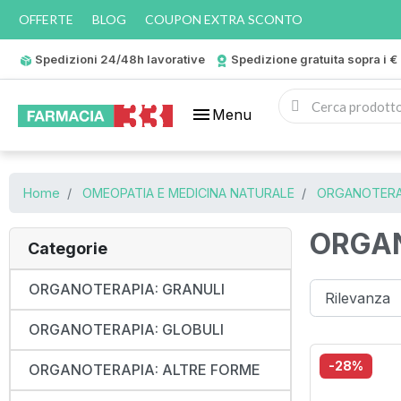
OFFERTE
BLOG
COUPON EXTRA SCONTO
Spedizioni 24/48h lavorative
Spedizione gratuita sopra i €
menu
Menu
Home
OMEOPATIA E MEDICINA NATURALE
ORGANOTERA
ORGAN
Categorie
ORGANOTERAPIA: GRANULI
ORGANOTERAPIA: GLOBULI
-28%
ORGANOTERAPIA: ALTRE FORME