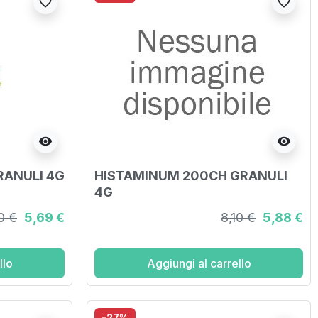
favorite_border
favorite_border
visibility
visibility
RANULI 4G
HISTAMINUM 200CH GRANULI
4G
0 €
5,69 €
8,10 €
5,88 €
llo
Aggiungi al carrello
-27%