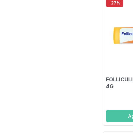
-27%
FOLLICUL
4G
Ag