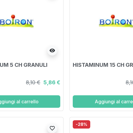
visibility
UM 5 CH GRANULI
HISTAMINUM 15 CH G
8,10 €
5,86 €
8,1
giungi al carrello
Aggiungi al carre
-28%
favorite_border