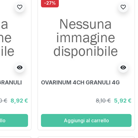
-27%
favorite_border
favorite_border
visibility
visibility
GRANULI
OVARINUM 4CH GRANULI 4G
0 €
8,92 €
8,10 €
5,92 €
llo
Aggiungi al carrello