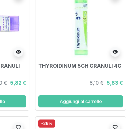
visibility
visibility
GRANULI
THYROIDINUM 5CH GRANULI 4G
10 €
5,82 €
8,10 €
5,83 €
llo
Aggiungi al carrello
-26%
favorite_border
favorite_border