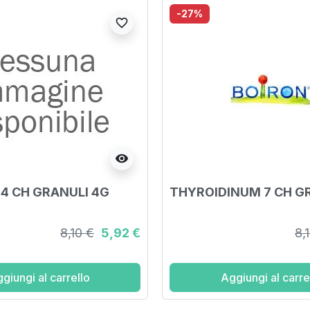
-27%
favorite_border
visibility
 4 CH GRANULI 4G
THYROIDINUM 7 CH G
8,10 €
5,92 €
8,
giungi al carrello
Aggiungi al carre