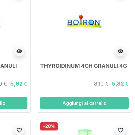
visibility
visibility
RANULI
THYROIDINUM 4CH GRANULI 4G
0 €
5,92 €
8,10 €
5,82 €
llo
Aggiungi al carrello
-28%
favorite_border
favorite_border