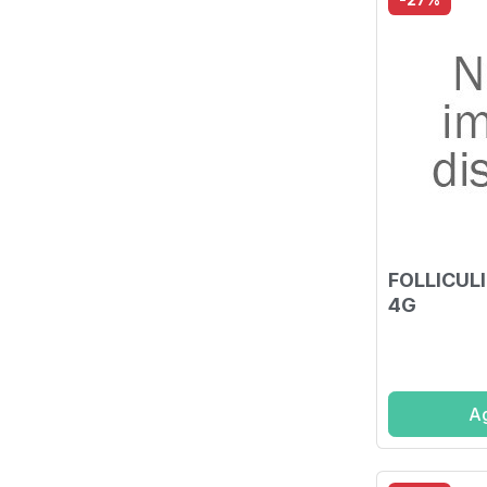
FOLLICUL
4G
Ag