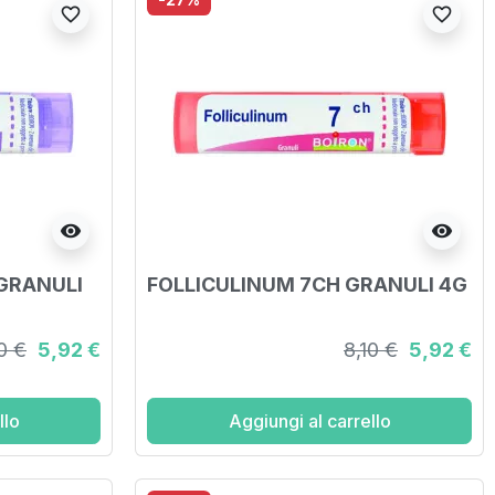
favorite_border
favorite_border
visibility
visibility
 GRANULI
FOLLICULINUM 7CH GRANULI 4G
0 €
5,92 €
8,10 €
5,92 €
llo
Aggiungi al carrello