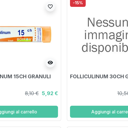
-15%
favorite_border
visibility
INUM 15CH GRANULI
FOLLICULINUM 30CH 
8,10 €
5,92 €
10,5
giungi al carrello
Aggiungi al carre