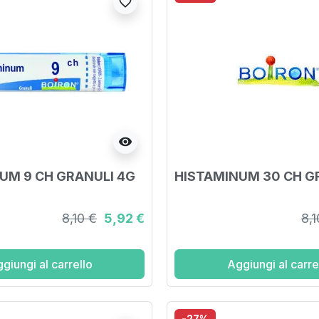
favorite_border
visibility
UM 9 CH GRANULI 4G
HISTAMINUM 30 CH G
8,10 €
5,92 €
8,1
giungi al carrello
Aggiungi al carre
-27%