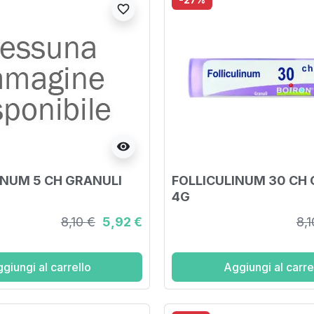
favorite_border
visibility
INUM 5 CH GRANULI
FOLLICULINUM 30 CH
4G
8,10 €
5,92 €
8,1
giungi al carrello
Aggiungi al carre