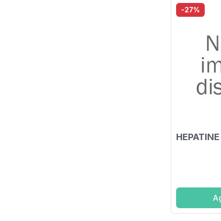
-27%
HEPATINE
Ag