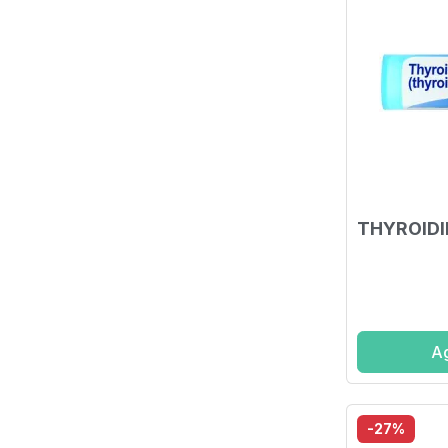
THYROIDI
Ag
-27%