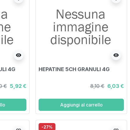
visibility
visibility
LI 4G
HEPATINE 5CH GRANULI 4G
0 €
5,92 €
8,10 €
6,03 €
llo
Aggiungi al carrello
-27%