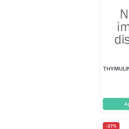
THYMULIN
Ag
-27%