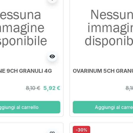
visibility
E 9CH GRANULI 4G
OVARINUM 5CH GRANU
8,10 €
5,92 €
8,1
giungi al carrello
Aggiungi al carre
-30%