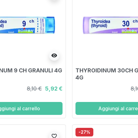
visibility
NUM 9 CH GRANULI 4G
THYROIDINUM 30CH 
4G
8,10 €
5,92 €
8,
giungi al carrello
Aggiungi al carre
-27%
favorite_border