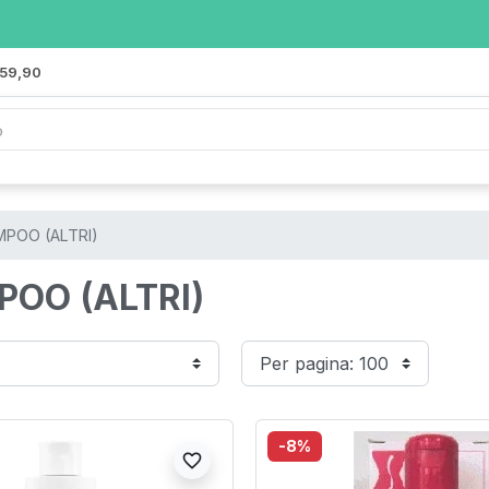
 59,90
POO (ALTRI)
OO (ALTRI)
-8%
favorite_border