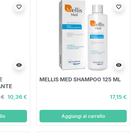
favorite_border
favorite_border
visibility
visibility
E
MELLIS MED SHAMPOO 125 ML
ANTE
 €
10,36 €
17,15 €
llo
Aggiungi al carrello