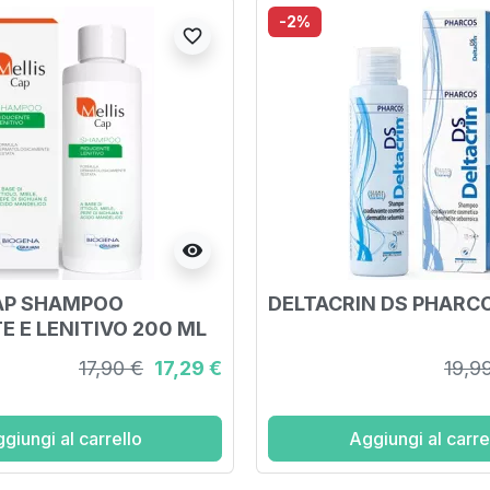
-2%
favorite_border
visibility
AP SHAMPOO
DELTACRIN DS PHARCO
E E LENITIVO 200 ML
17,90 €
17,29 €
19,9
giungi al carrello
Aggiungi al carre