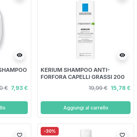
visibility
visibility
 SHAMPOO
KERIUM SHAMPOO ANTI-
FORFORA CAPELLI GRASSI 200
ML
0 €
7,93 €
19,99 €
15,78 €
llo
Aggiungi al carrello
-30%
favorite_border
favorite_border