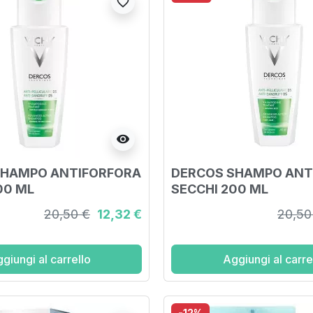
favorite_border
visibility
SHAMPO ANTIFORFORA
DERCOS SHAMPO ANT
00 ML
SECCHI 200 ML
20,50 €
12,32 €
20,50
giungi al carrello
Aggiungi al carre
-12%