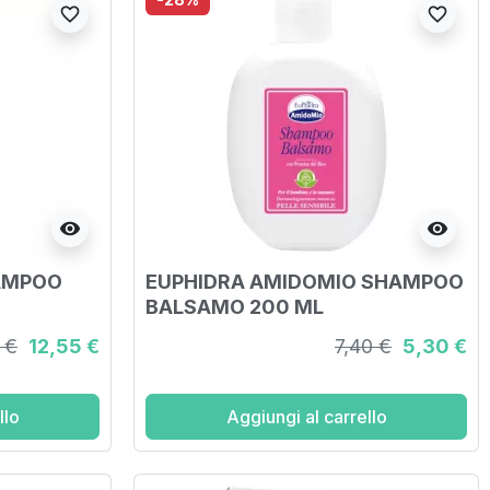
favorite_border
favorite_border
visibility
visibility
HAMPOO
EUPHIDRA AMIDOMIO SHAMPOO
BALSAMO 200 ML
 €
12,55 €
7,40 €
5,30 €
llo
Aggiungi al carrello