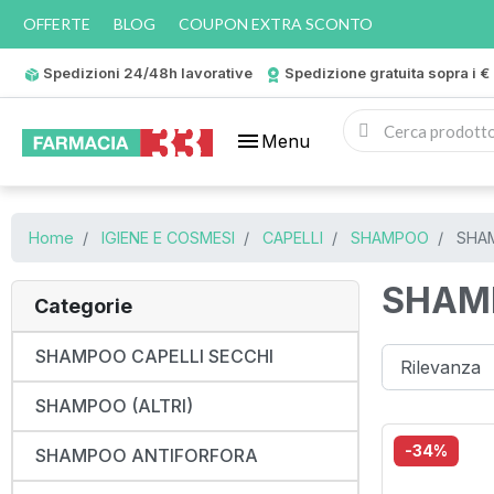
OFFERTE
BLOG
COUPON EXTRA SCONTO
Spedizioni 24/48h lavorative
Spedizione gratuita sopra i €
menu
Menu
Home
IGIENE E COSMESI
CAPELLI
SHAMPOO
SHAM
SHAMP
Categorie
SHAMPOO CAPELLI SECCHI
SHAMPOO (ALTRI)
-34%
SHAMPOO ANTIFORFORA