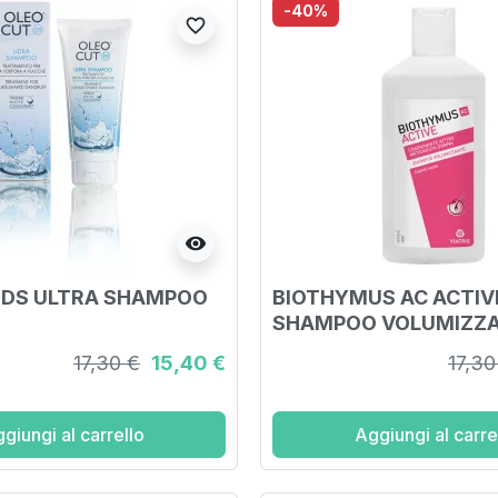
-40%
favorite_border
visibility
 DS ULTRA SHAMPOO
BIOTHYMUS AC ACTIV
SHAMPOO VOLUMIZZ
DONNA 200 ML
17,30 €
15,40 €
17,30
giungi al carrello
Aggiungi al carre