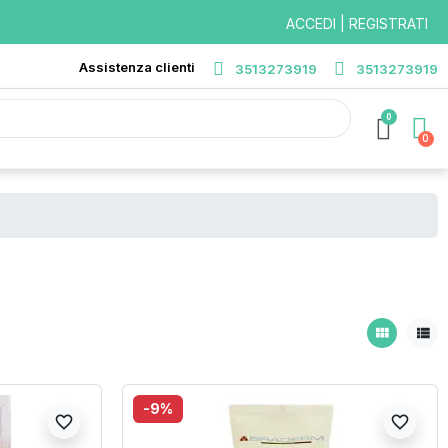
ACCEDI | REGISTRATI
Assistenza clienti
3513273919
3513273919
0
view_module
view_list
-9%
favorite_border
favorite_border