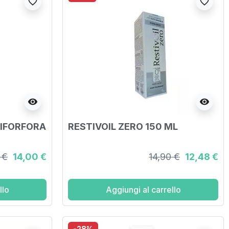
favorite_border
favorite_border
visibility
visibility
IFORFORA
RESTIVOIL ZERO 150 ML
 €
14,00 €
14,90 €
12,48 €
llo
Aggiungi al carrello
-28%