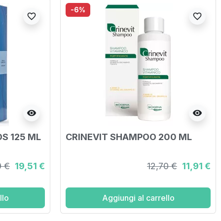
-6%
favorite_border
favorite_border
visibility
visibility
S 125 ML
CRINEVIT SHAMPOO 200 ML
9 €
19,51 €
12,70 €
11,91 €
llo
Aggiungi al carrello