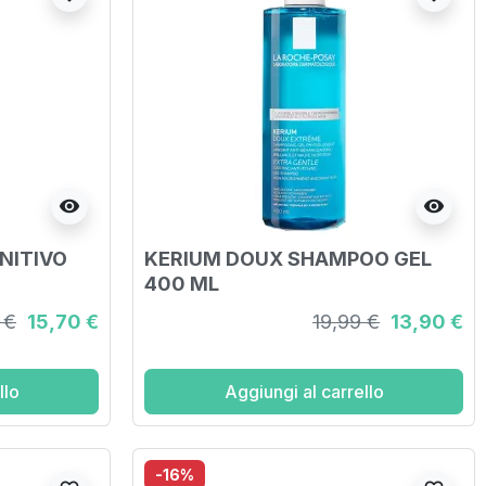
visibility
visibility
NITIVO
KERIUM DOUX SHAMPOO GEL
400 ML
 €
15,70 €
19,99 €
13,90 €
llo
Aggiungi al carrello
-16%