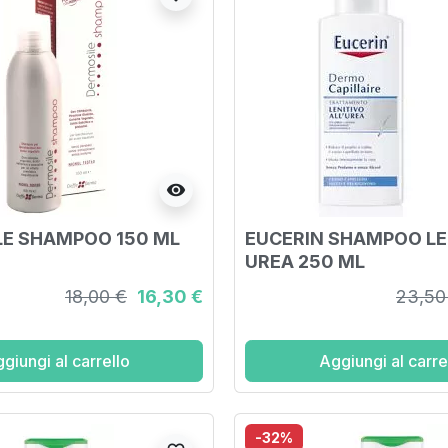
visibility
E SHAMPOO 150 ML
EUCERIN SHAMPOO LE
UREA 250 ML
18,00 €
16,30 €
23,50
giungi al carrello
Aggiungi al carre
-32%