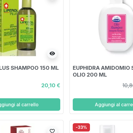
visibility
PLUS SHAMPOO 150 ML
EUPHIDRA AMIDOMIO
OLIO 200 ML
20,10 €
10,8
giungi al carrello
Aggiungi al carre
-33%
favorite_border