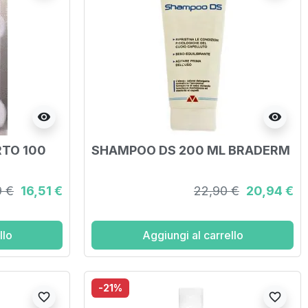
visibility
visibility
TO 100
SHAMPOO DS 200 ML BRADERM
9 €
16,51 €
22,90 €
20,94 €
llo
Aggiungi al carrello
-21%
favorite_border
favorite_border