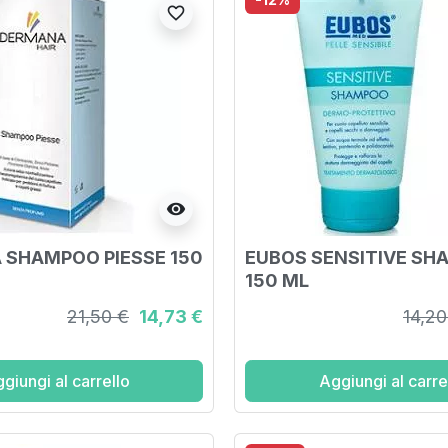
favorite_border
visibility
SHAMPOO PIESSE 150
EUBOS SENSITIVE S
150 ML
21,50 €
14,73 €
14,20
giungi al carrello
Aggiungi al carre