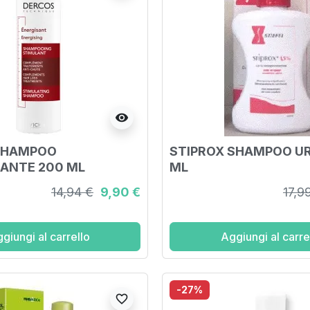
visibility
SHAMPOO
STIPROX SHAMPOO UR
ANTE 200 ML
ML
14,94 €
9,90 €
17,9
giungi al carrello
Aggiungi al carre
-27%
favorite_border