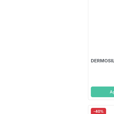
DERMOSIL
Ag
-40%