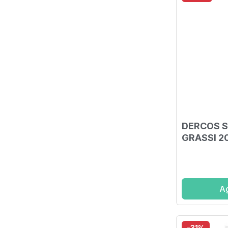
DERCOS 
GRASSI 2
Ag
-31%