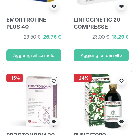
visibility
visibility
EMORTROFINE
LINFOCINETIC 20
PLUS 40
COMPRESSE
COMPRESSE
29,50 €
26,76 €
23,00 €
18,29 €
SUBLINGUALI
Aggiungi al carrello
Aggiungi al carrello
-15%
-24%
favorite_border
favorite_border
visibility
visibility