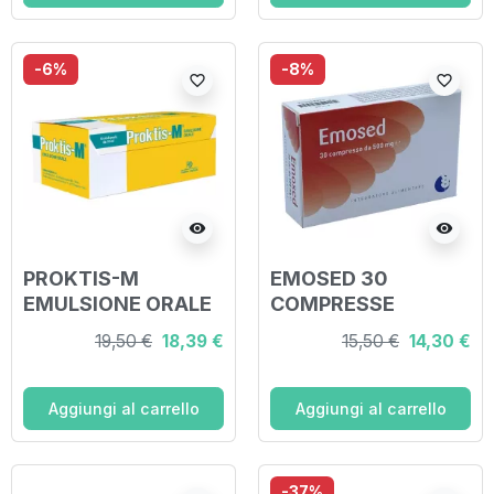
-6%
-8%
favorite_border
favorite_border
visibility
visibility
PROKTIS-M
EMOSED 30
EMULSIONE ORALE
COMPRESSE
10 STICK DA 10 ML
19,50 €
18,39 €
15,50 €
14,30 €
Aggiungi al carrello
Aggiungi al carrello
-37%