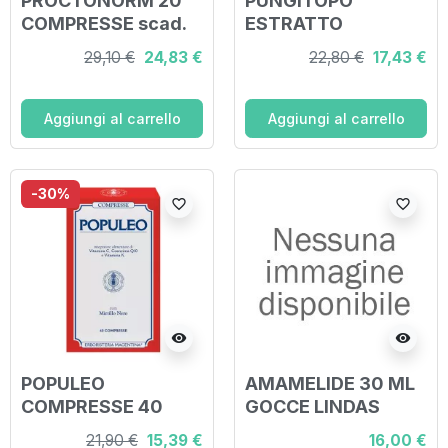
PROCTONORM 20
PUNGITOPO
COMPRESSE scad.
ESTRATTO
31/10/2026
INTEGRALE 200 ML
29,10 €
24,83 €
22,80 €
17,43 €
Aggiungi al carrello
Aggiungi al carrello
-30%
favorite_border
favorite_border
visibility
visibility
POPULEO
AMAMELIDE 30 ML
COMPRESSE 40
GOCCE LINDAS
COMPRESSE
21,90 €
15,39 €
16,00 €