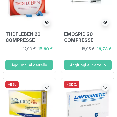
visibility
visibility
THDFLEBEN 20
EMOSPID 20
COMPRESSE
COMPRESSE
17,90 €
15,80 €
18,95 €
18,78 €
Aggiungi al carrello
Aggiungi al carrello
-9%
-20%
favorite_border
favorite_border