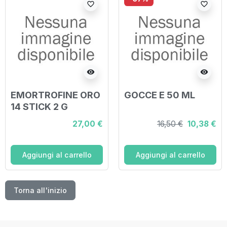
favorite_border
favorite_border
visibility
visibility
EMORTROFINE ORO
GOCCE E 50 ML
14 STICK 2 G
27,00 €
16,50 €
10,38 €
Aggiungi al carrello
Aggiungi al carrello
Torna all'inizio