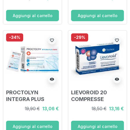
Aggiungi al carrello
Aggiungi al carrello
-34%
-29%
favorite_border
favorite_border
visibility
visibility
PROCTOLYN
LIEVOROID 20
INTEGRA PLUS
COMPRESSE
FORTE 14 BUSTINE
19,90 €
13,06 €
18,50 €
13,16 €
Aggiungi al carrello
Aggiungi al carrello