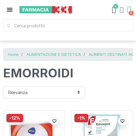
0
menu
Home
ALIMENTAZIONE E DIETETICA
ALIMENTI DESTINATI AD
EMORROIDI
-12%
-1%
favorite_border
favorite_border