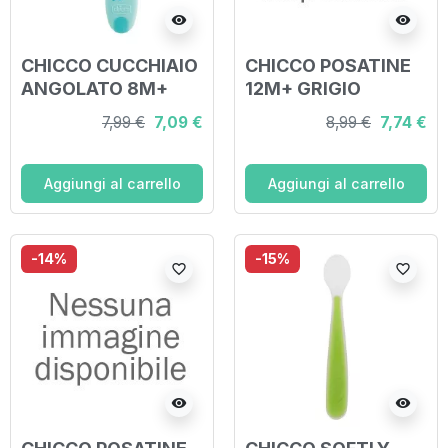
visibility
visibility
CHICCO CUCCHIAIO
CHICCO POSATINE
ANGOLATO 8M+
12M+ GRIGIO
AZZURRO
7,99 €
7,09 €
8,99 €
7,74 €
Aggiungi al carrello
Aggiungi al carrello
-14%
-15%
favorite_border
favorite_border
visibility
visibility