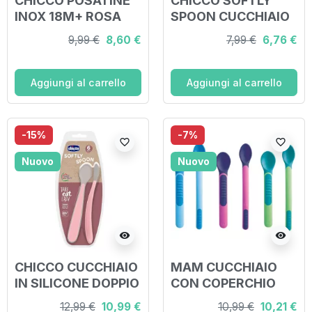
CHICCO POSATINE
CHICCO SOFTLY
INOX 18M+ ROSA
SPOON CUCCHIAIO
MORBIDO IN
9,99 €
8,60 €
7,99 €
6,76 €
SILICONE VERDE
6M+
Aggiungi al carrello
Aggiungi al carrello
-15%
-7%
favorite_border
favorite_border
Nuovo
Nuovo
visibility
visibility
CHICCO CUCCHIAIO
MAM CUCCHIAIO
IN SILICONE DOPPIO
CON COPERCHIO
ROSA 6M+
12,99 €
10,99 €
10,99 €
10,21 €