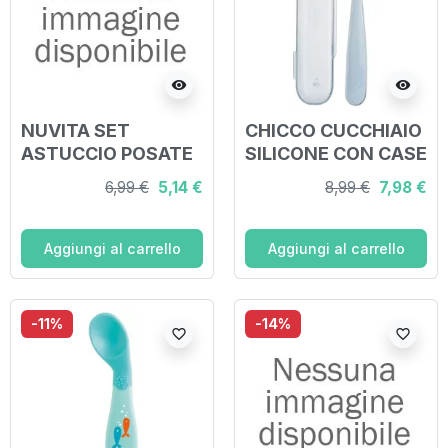
visibility
visibility
NUVITA SET
CHICCO CUCCHIAIO
ASTUCCIO POSATE
SILICONE CON CASE
ROSA
GRIGIO 6 MESI+
6,99 €
5,14 €
8,99 €
7,98 €
Aggiungi al carrello
Aggiungi al carrello
-11%
-14%
favorite_border
favorite_border