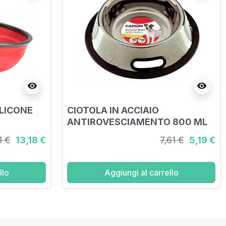
visibility
visibility
ILICONE
CIOTOLA IN ACCIAIO
ANTIROVESCIAMENTO 800 ML
1 €
13,18 €
7,61 €
5,19 €
llo
Aggiungi al carrello