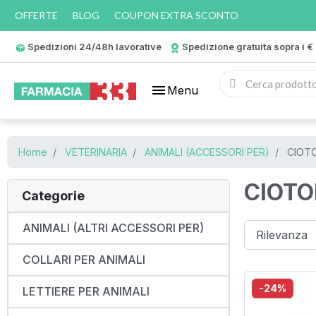
OFFERTE
BLOG
COUPON EXTRA SCONTO
Spedizioni 24/48h lavorative
Spedizione gratuita sopra i €
menu
Menu
Home
VETERINARIA
ANIMALI (ACCESSORI PER)
CIOTO
CIOTO
Categorie
ANIMALI (ALTRI ACCESSORI PER)
COLLARI PER ANIMALI
-24%
LETTIERE PER ANIMALI