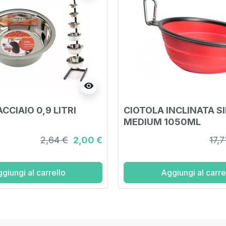
visibility
CCIAIO 0,9 LITRI
CIOTOLA INCLINATA S
MEDIUM 1050ML
2,64 €
2,00 €
17,7
giungi al carrello
Aggiungi al carre