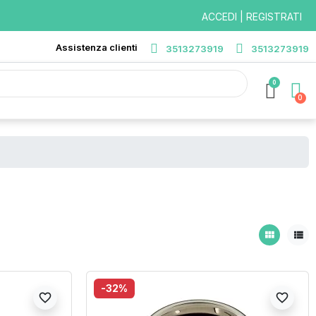
ACCEDI | REGISTRATI
Assistenza clienti
3513273919
3513273919
0
view_module
view_list
-32%
favorite_border
favorite_border