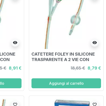
visibility
visibility
ILICONE
CATETERE FOLEY IN SILICONE
 CON
TRASPARENTE A 2 VIE CON
DIAMETRO
PALLONCINO 5-10ML DIAMETRO
65 €
8,91 €
18,65 €
8,79 €
EZZA
CH16 5,33MM LUNGHEZZA
40CM
llo
Aggiungi al carrello
favorite_border
favorite_border