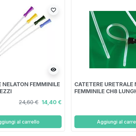
favorite_border
visibility
 NELATON FEMMINILE
CATETERE URETRALE
EZZI
FEMMINILE CH8 LUNG
CM PRODOTTO IN PVC
24,60 €
14,40 €
MEDICALE CON PUNTA
ARROTONDATA ATRA
giungi al carrello
Aggiungi al carre