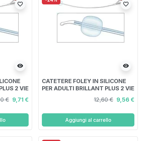
favorite_border
favorite_border
visibility
visibility
ILICONE
CATETERE FOLEY IN SILICONE
PLUS 2 VIE
PER ADULTI BRILLANT PLUS 2 VIE
 CH16
SENZA SCANALATURE CH18
60 €
9,71 €
12,60 €
9,56 €
LLONCINO
LUNGHEZZA 41 CM PALLONCINO
10 ML PUNTA CILINDRI
llo
Aggiungi al carrello