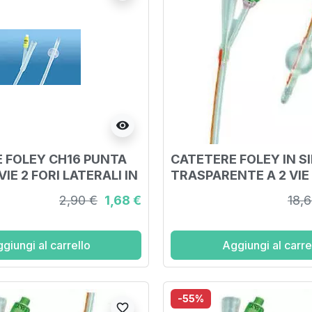
visibility
 FOLEY CH16 PUNTA
CATETERE FOLEY IN S
VIE 2 FORI LATERALI IN
TRASPARENTE A 2 VIE
RICOPERTO DI SILICONE
PALLONCINO 5-10ML 
2,90 €
1,68 €
18,
CH14 4,66MM LUNGH
40CM
giungi al carrello
Aggiungi al carre
-55%
favorite_border