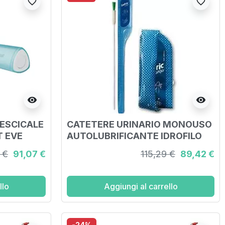
favorite_border
favorite_border
visibility
visibility
ESCICALE
CATETERE URINARIO MONOUSO
 EVE
AUTOLUBRIFICANTE IDROFILO
CON SOLUZIONE SALINA LOFRIC
 €
91,07 €
115,29 €
89,42 €
 PEZZI
ORIGO CH12 UOMO NELATON
40CM 30 PEZZI
llo
Aggiungi al carrello
-24%