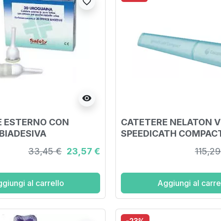
favorite_border
visibility
E ESTERNO CON
CATETERE NELATON V
 BIADESIVA
SPEEDICATH COMPACT
A 35 MM 30 PEZZI
DONNA CH12
33,45 €
23,57 €
115,29
AUTOLUBRIFICANTE 30
giungi al carrello
Aggiungi al carre
-23%