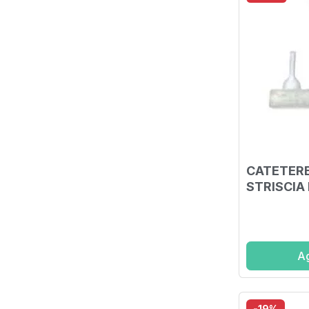
CATETER
STRISCIA
UROGUAIN
Ag
-19%