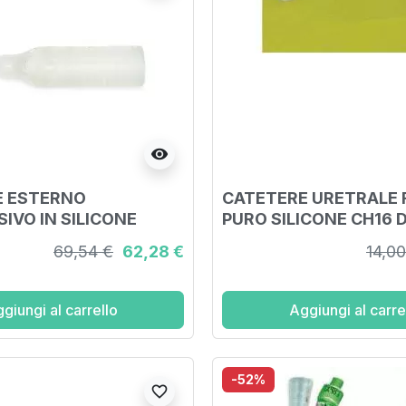
visibility
E ESTERNO
CATETERE URETRALE 
IVO IN SILICONE
PURO SILICONE CH16 D
ENTE INVIEW
PUNTA IN NELATON, C
69,54 €
62,28 €
14,00
 PER INCONTINENZA
DEL PALLONCINO 10ML
 29MM 30 PEZZI
SUPERFICIE LISCIA
giungi al carrello
Aggiungi al carre
-52%
favorite_border