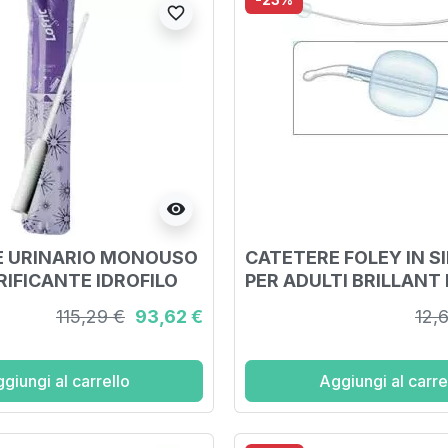
favorite_border
visibility
E URINARIO MONOUSO
CATETERE FOLEY IN S
IFICANTE IDROFILO
PER ADULTI BRILLANT 
RIFICAZIONE TRAMITE
SENZA SCANALATURE
115,29 €
93,62 €
12,
LPIRROLIDONE
LUNGHEZZA 41 CM PA
E SALINA STERILE IN
10 ML PUNTA CILINDRI
giungi al carrello
Aggiungi al carre