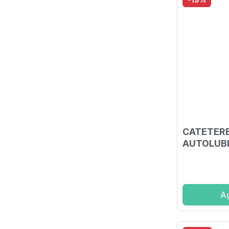
CATETER
AUTOLUBR
POBE LUB
POLIVINI
SOLUZION
Ag