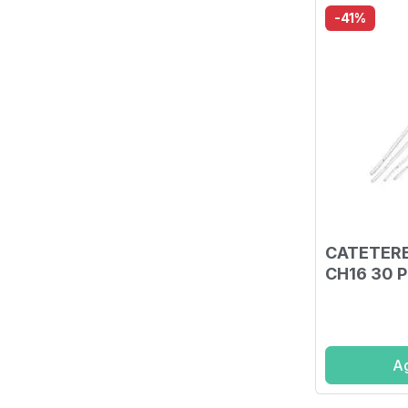
-41%
CATETERE
CH16 30 P
Ag