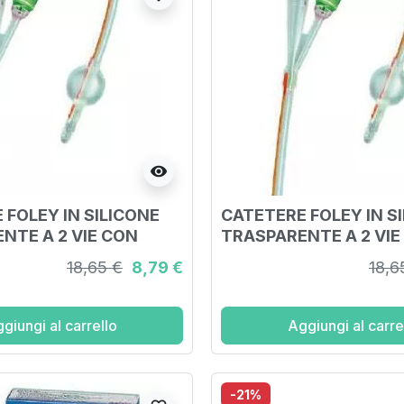
visibility
 FOLEY IN SILICONE
CATETERE FOLEY IN S
NTE A 2 VIE CON
TRASPARENTE A 2 VIE
NO 5-10ML DIAMETRO
PALLONCINO 5-10ML 
18,65 €
8,79 €
18,6
00MM LUNGHEZZA
CH20 6,66MM LUNGH
40CM
giungi al carrello
Aggiungi al carre
-21%