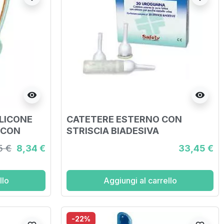
visibility
visibility
ILICONE
CATETERE ESTERNO CON
 CON
STRISCIA BIADESIVA
DIAMETRO
UROGUAINA 30 MM 30 PEZZI
5 €
8,34 €
33,45 €
EZZA
llo
Aggiungi al carrello
-22%