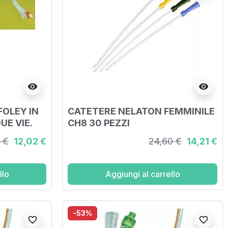
visibility
visibility
FOLEY IN
CATETERE NELATON FEMMINILE
UE VIE.
CH8 30 PEZZI
APACITA'
 €
12,02 €
24,60 €
14,21 €
.
llo
Aggiungi al carrello
-53%
favorite_border
favorite_border