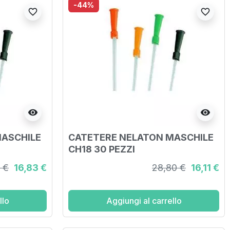
-44%
favorite_border
favorite_border
visibility
visibility
MASCHILE
CATETERE NELATON MASCHILE
CH18 30 PEZZI
 €
16,83 €
28,80 €
16,11 €
llo
Aggiungi al carrello