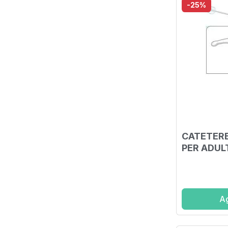
-25%
CATETERE
PER ADULT
SENZA S
LUNGHEZZ
10 ML PU
Ag