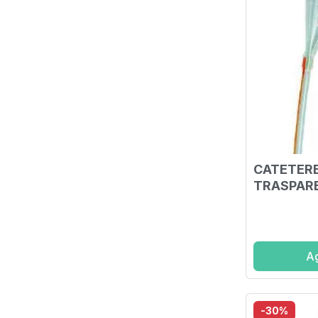
CATETERE
TRASPARE
PALLONCI
CH18 6,
40CM
Ag
-30%