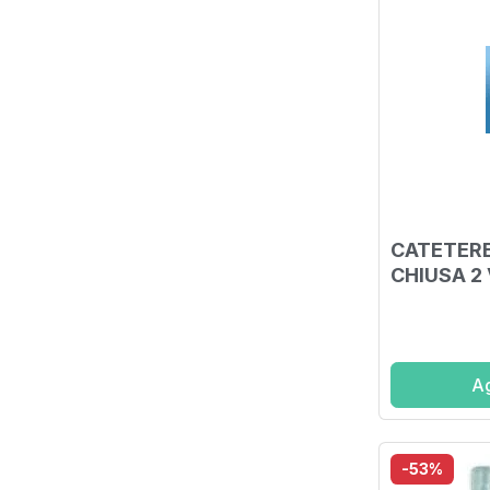
CATETERE
CHIUSA 2 
LATTICE 
1 PEZZO
Ag
-53%