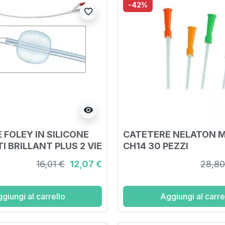
-42%
favorite_border
visibility
 FOLEY IN SILICONE
CATETERE NELATON 
I BRILLANT PLUS 2 VIE
CH14 30 PEZZI
CANALATURE CH18
16,01 €
12,07 €
28,80
A 41 CM PALLONCINO
NTA TIEMANN
giungi al carrello
Aggiungi al carre