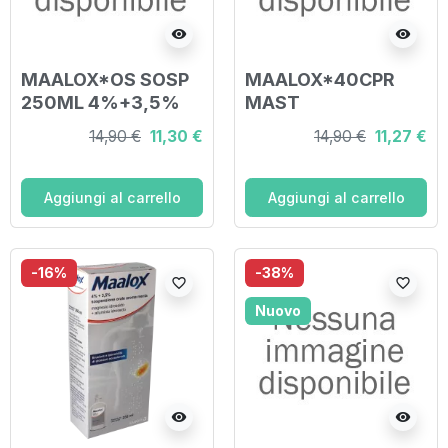
visibility
visibility
MAALOX*OS SOSP
MAALOX*40CPR
250ML 4%+3,5%
MAST
400MG+400MG
14,90 €
11,30 €
14,90 €
11,27 €
Aggiungi al carrello
Aggiungi al carrello
-16%
-38%
favorite_border
favorite_border
Nuovo
visibility
visibility