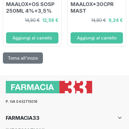
MAALOX*OS SOSP
MAALOX*30CPR
250ML 4%+3,5%
MAST
400MG+400MG
14,90 €
12,56 €
14,90 €
9,24 €
Aggiungi al carrello
Aggiungi al carrello
Torna all'inizio
P. IVA 0432715016

FARMACIA33