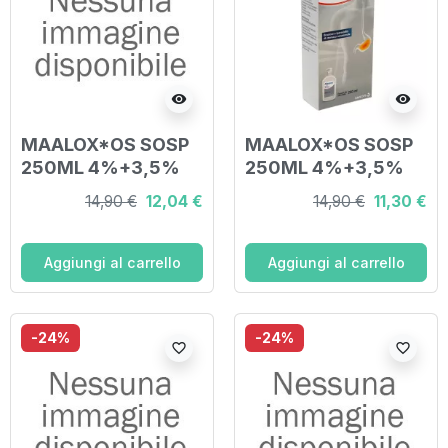
visibility
visibility
MAALOX*OS SOSP
MAALOX*OS SOSP
250ML 4%+3,5%
250ML 4%+3,5%
14,90 €
12,04 €
14,90 €
11,30 €
Aggiungi al carrello
Aggiungi al carrello
-24%
-24%
favorite_border
favorite_border