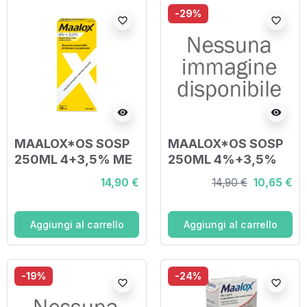
-29%
favorite_border
favorite_border
visibility
visibility
MAALOX*OS SOSP
MAALOX*OS SOSP
250ML 4+3,5% ME
250ML 4%+3,5%
14,90 €
14,90 €
10,65 €
Aggiungi al carrello
Aggiungi al carrello
-19%
-24%
favorite_border
favorite_border