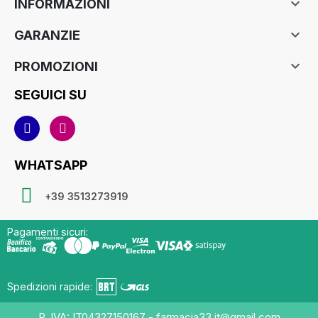

INFORMAZIONI

GARANZIE

PROMOZIONI
SEGUICI SU
WHATSAPP
+39 3513273919
Pagamenti sicuri:
Spedizioni rapide:
P. IVA: IT04327150167 - farmacia33.it@gmail.com