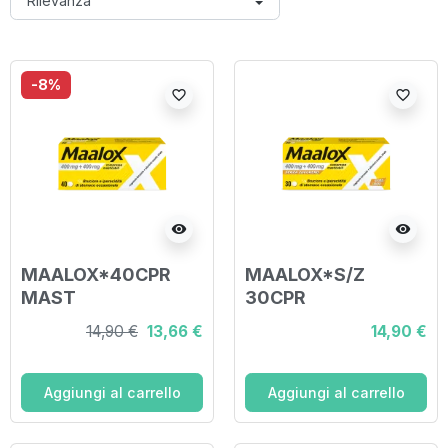
-8%
favorite_border
favorite_border
visibility
visibility
MAALOX*40CPR
MAALOX*S/Z
MAST
30CPR
400MG+400MG
LIMO400+400MG
14,90 €
13,66 €
14,90 €
Aggiungi al carrello
Aggiungi al carrello