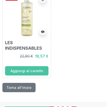
visibility
LES
INDISPENSABLES
GEL DOCCIA
22,90 €
19,57 €
SURGRAS 750 ML
Aggiungi al carrello
Torna all'inizio