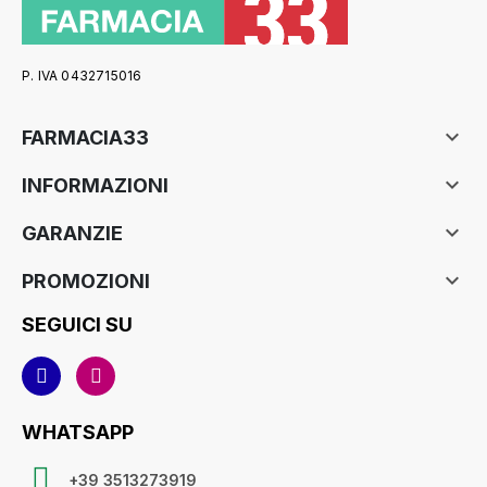
P. IVA 0432715016

FARMACIA33

INFORMAZIONI

GARANZIE

PROMOZIONI
SEGUICI SU
WHATSAPP
+39 3513273919