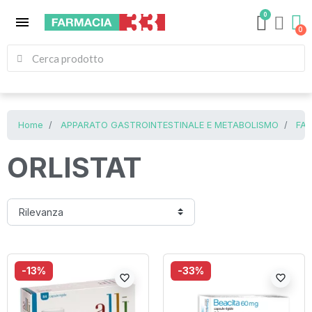
0
menu
Home
APPARATO GASTROINTESTINALE E METABOLISMO
FAR
ORLISTAT
-13%
-33%
favorite_border
favorite_border