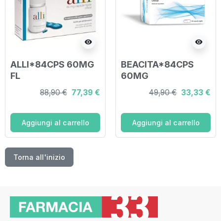
visibility
visibility
ALLI*84CPS 60MG
BEACITA*84CPS
FL
60MG
88,90 €
77,39 €
49,90 €
33,33 €
Aggiungi al carrello
Aggiungi al carrello
Torna all'inizio