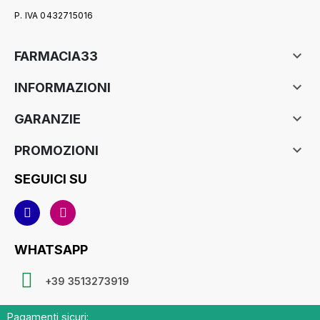
P. IVA 0432715016

FARMACIA33

INFORMAZIONI

GARANZIE

PROMOZIONI
SEGUICI SU
WHATSAPP
+39 3513273919
Pagamenti sicuri: