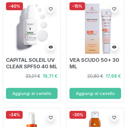
-40%
-15%
favorite_border
favorite_border
visibility
visibility
CAPITAL SOLEIL UV
VEA SCUDO 50+ 30
CLEAR SPF50 40 ML
ML
33,01 €
19,71 €
20,80 €
17,68 €
Aggiungi al carrello
Aggiungi al carrello
-34%
-30%
favorite_border
favorite_border