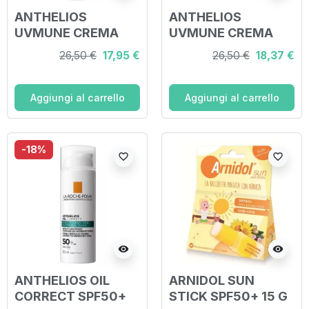
ANTHELIOS
ANTHELIOS
UVMUNE CREMA
UVMUNE CREMA
IDRATANTE SPF50+
IDRATANTE SPF50+
26,50 €
17,95 €
26,50 €
18,37 €
CON PROFUMO 50
COLORATO 50 ML
ML
Aggiungi al carrello
Aggiungi al carrello
-18%
favorite_border
favorite_border
visibility
visibility
ANTHELIOS OIL
ARNIDOL SUN
CORRECT SPF50+
STICK SPF50+ 15 G