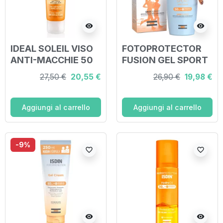
visibility
visibility
IDEAL SOLEIL VISO
FOTOPROTECTOR
ANTI-MACCHIE 50
FUSION GEL SPORT
ML
50+ 100 ML
27,50 €
20,55 €
26,90 €
19,98 €
Aggiungi al carrello
Aggiungi al carrello
-9%
favorite_border
favorite_border
visibility
visibility