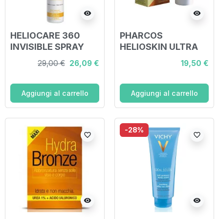
visibility
visibility
HELIOCARE 360
PHARCOS
INVISIBLE SPRAY
HELIOSKIN ULTRA
SPF50+ 200 ML
CREMA SPF 50+ 50
29,00 €
26,09 €
19,50 €
ML
Aggiungi al carrello
Aggiungi al carrello
-28%
favorite_border
favorite_border
visibility
visibility