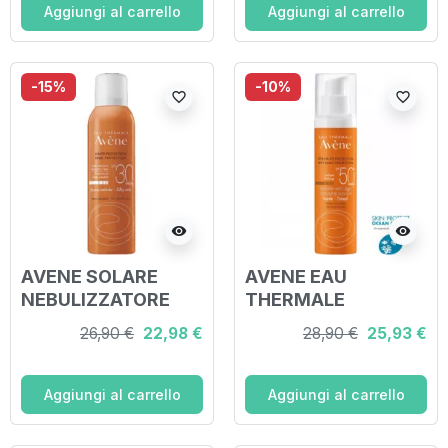
Aggiungi al carrello
Aggiungi al carrello
-15%
-10%
favorite_border
favorite_border
visibility
visibility
AVENE SOLARE
AVENE EAU
NEBULIZZATORE
THERMALE
SPRAY OLIO SPF 30
TRATTAMENTO
26,90 €
22,98 €
28,90 €
25,93 €
150 ML
ANTI-ETA' 50+
COLORATO 50 ML
Aggiungi al carrello
Aggiungi al carrello