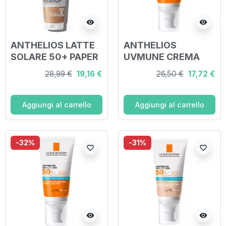
visibility
visibility
ANTHELIOS LATTE
ANTHELIOS
SOLARE 50+ PAPER
UVMUNE CREMA
PACK
IDRATANTE SPF50+
28,99 €
19,16 €
26,50 €
17,72 €
SENZA PROFUMO
50 ML
Aggiungi al carrello
Aggiungi al carrello
-32%
-31%
favorite_border
favorite_border
visibility
visibility