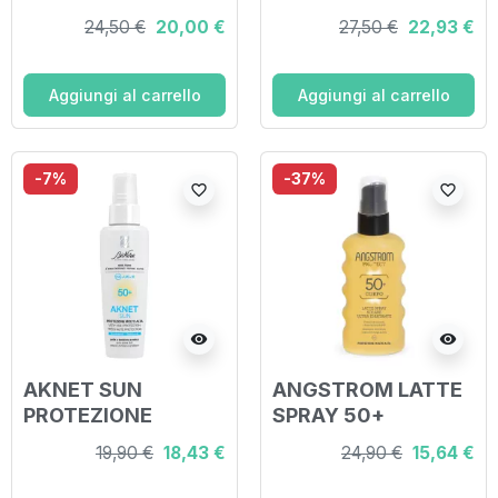
50+ 200 ML
24,50 €
20,00 €
27,50 €
22,93 €
Aggiungi al carrello
Aggiungi al carrello
-7%
-37%
favorite_border
favorite_border
visibility
visibility
AKNET SUN
ANGSTROM LATTE
PROTEZIONE
SPRAY 50+
MOLTO ALTA
19,90 €
18,43 €
24,90 €
15,64 €
SPF50+ 50 ML