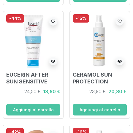
ML
-44%
-15%
favorite_border
favorite_border
visibility
visibility
EUCERIN AFTER
CERAMOL SUN
SUN SENSITIVE
PROTECTION
RELIEF 200 ML
SPRAY SPF50+ 150
24,50 €
13,80 €
23,90 €
20,30 €
ML
Aggiungi al carrello
Aggiungi al carrello
-42%
-16%