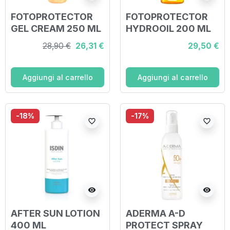
FOTOPROTECTOR
FOTOPROTECTOR
GEL CREAM 250 ML
HYDROOIL 200 ML
28,90 €
26,31 €
29,50 €
Aggiungi al carrello
Aggiungi al carrello
-18%
-17%
favorite_border
favorite_border
visibility
visibility
AFTER SUN LOTION
ADERMA A-D
400 ML
PROTECT SPRAY