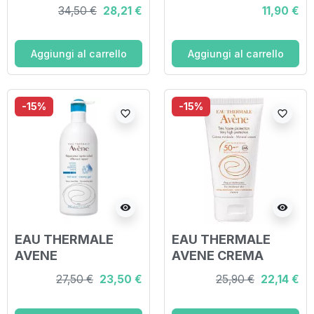
50 ML
34,50 €
28,21 €
11,90 €
Aggiungi al carrello
Aggiungi al carrello
-15%
-15%
favorite_border
favorite_border
visibility
visibility
EAU THERMALE
EAU THERMALE
AVENE
AVENE CREMA
RISTRUTTURANTE
SCHERMO
27,50 €
23,50 €
25,90 €
22,14 €
DOPOSOLE NUOVA
MINERALE 50+ 50
FORMULA 400 ML
ML