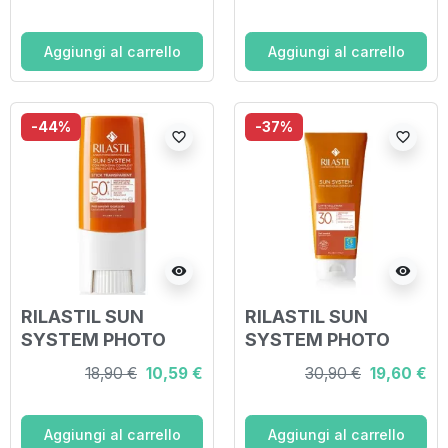
TERAPY SPF 30
TERAPY STICK
CREMA
TRANSPARENTE
VELLUTANTE 50 ML
SPF 30 4 ML
Aggiungi al carrello
Aggiungi al carrello
-44%
-37%
favorite_border
favorite_border
visibility
visibility
RILASTIL SUN
RILASTIL SUN
SYSTEM PHOTO
SYSTEM PHOTO
PROTECTION
PROTECTION
18,90 €
10,59 €
30,90 €
19,60 €
TERAPY SPF 50+
TERAPY LATTE
STICK
VELLUTANTE SPF
TRASPARENTE 8,5
30 200 ML
Aggiungi al carrello
Aggiungi al carrello