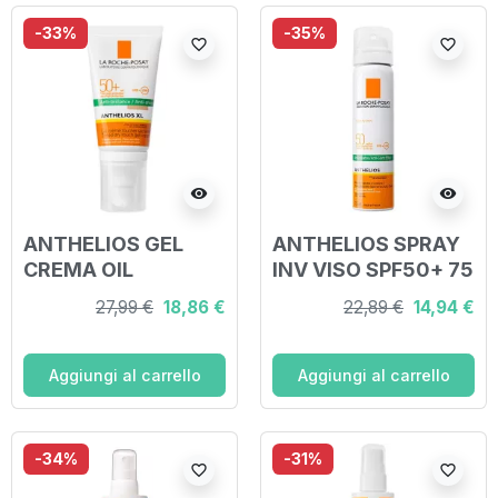
-33%
-35%
favorite_border
favorite_border
visibility
visibility
ANTHELIOS GEL
ANTHELIOS SPRAY
CREMA OIL
INV VISO SPF50+ 75
CONTROL
ML
27,99 €
18,86 €
22,89 €
14,94 €
COLORATA UVMUNE
SPF50+ 50 ML
Aggiungi al carrello
Aggiungi al carrello
-34%
-31%
favorite_border
favorite_border