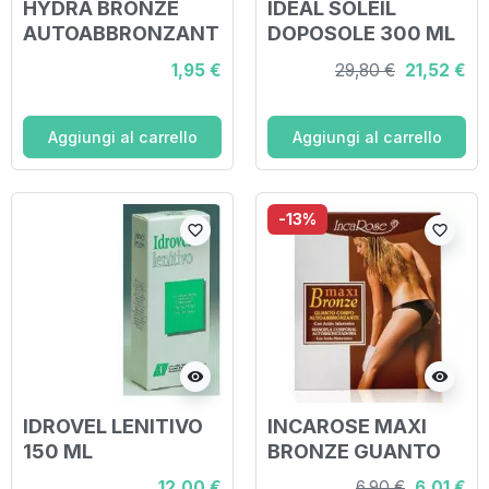
HYDRA BRONZE
IDEAL SOLEIL
AUTOABBRONZANT
DOPOSOLE 300 ML
E SALVIETTA
1,95 €
29,80 €
21,52 €
BUSTINA 10 ML
Aggiungi al carrello
Aggiungi al carrello
-13%
favorite_border
favorite_border
visibility
visibility
IDROVEL LENITIVO
INCAROSE MAXI
150 ML
BRONZE GUANTO
12,00 €
6,90 €
6,01 €