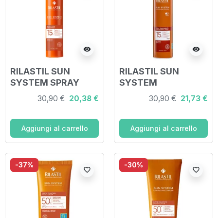
visibility
visibility
RILASTIL SUN
RILASTIL SUN
SYSTEM SPRAY
SYSTEM
VAPO SPF15 200 ML
TRANSPARENT
30,90 €
20,38 €
30,90 €
21,73 €
SPRAY SPF15 200
ML
Aggiungi al carrello
Aggiungi al carrello
-37%
-30%
favorite_border
favorite_border