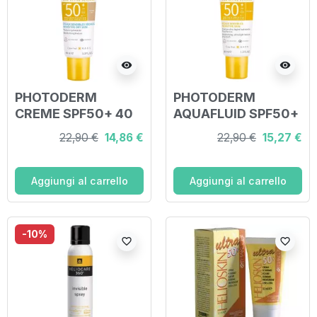
visibility
visibility
PHOTODERM
PHOTODERM
CREME SPF50+ 40
AQUAFLUID SPF50+
ML
40 ML
22,90 €
14,86 €
22,90 €
15,27 €
Aggiungi al carrello
Aggiungi al carrello
-10%
favorite_border
favorite_border