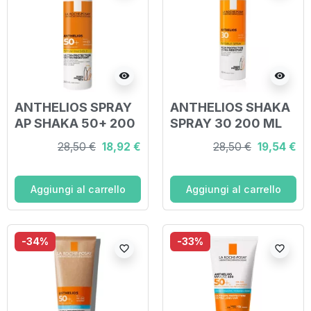
visibility
visibility
ANTHELIOS SPRAY
ANTHELIOS SHAKA
AP SHAKA 50+ 200
SPRAY 30 200 ML
ML
28,50 €
18,92 €
28,50 €
19,54 €
Aggiungi al carrello
Aggiungi al carrello
-34%
-33%
favorite_border
favorite_border