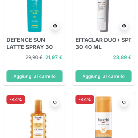
visibility
visibility
DEFENCE SUN
EFFACLAR DUO+ SPF
LATTE SPRAY 30
30 40 ML
200 ML
29,90 €
21,97 €
23,89 €
Aggiungi al carrello
Aggiungi al carrello
-44%
-44%
favorite_border
favorite_border