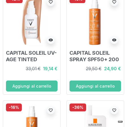
favorite_border
favorite_border
visibility
visibility
CAPITAL SOLEIL UV-
CAPITAL SOLEIL
AGE TINTED
SPRAY SPF50+ 200
SPF50+ 40 ML
ML
33,01 €
19,14 €
29,50 €
24,90 €
Aggiungi al carrello
Aggiungi al carrello
-16%
-36%
favorite_border
favorite_border