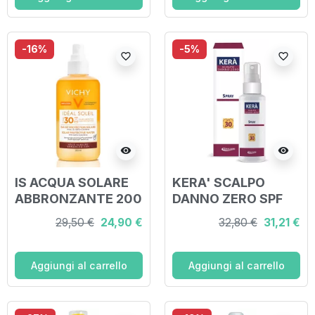
-16%
-5%
favorite_border
favorite_border
visibility
visibility
IS ACQUA SOLARE
KERA' SCALPO
ABBRONZANTE 200
DANNO ZERO SPF
ML
30 100 ML
29,50 €
24,90 €
32,80 €
31,21 €
Aggiungi al carrello
Aggiungi al carrello