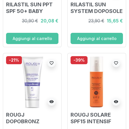
RILASTIL SUN PPT
RILASTIL SUN
SPF 50+ BABY
SYSTEM DOPOSOLE
LATTE VELLUTO
SPRAY
30,90 €
20,08 €
23,90 €
15,65 €
200 ML
TRASPARENTE
DOPOSOLE
IDRATANTE E
Aggiungi al carrello
Aggiungi al carrello
RINFRESCANTE 200
ML
-21%
-39%
favorite_border
favorite_border
visibility
visibility
ROUGJ
ROUGJ SOLARE
DOPOBRONZ
SPF15 INTENSIF
DOPOSOLE IN
ABBRONZANTE 200