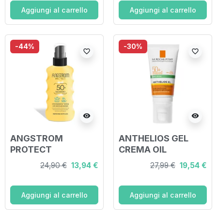
Aggiungi al carrello
Aggiungi al carrello
-44%
-30%
favorite_border
favorite_border
visibility
visibility
ANGSTROM
ANTHELIOS GEL
PROTECT
CREMA OIL
HYDRAXOL KIDS
CONTROL SENZA
24,90 €
13,94 €
27,99 €
19,54 €
LATTE SPRAY
PROFUMO UVMUNE
SOLARE ULTRA
SPF50+ 50 ML
PROTEZIONE 50+
Aggiungi al carrello
Aggiungi al carrello
175 ML