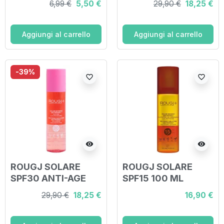
6,99 €
5,50 €
29,90 €
18,25 €
CREMA
ML
VISO/CORPO 100
ML
Aggiungi al carrello
Aggiungi al carrello
-39%
favorite_border
favorite_border
visibility
visibility
ROUGJ SOLARE
ROUGJ SOLARE
SPF30 ANTI-AGE
SPF15 100 ML
200 ML
29,90 €
18,25 €
16,90 €