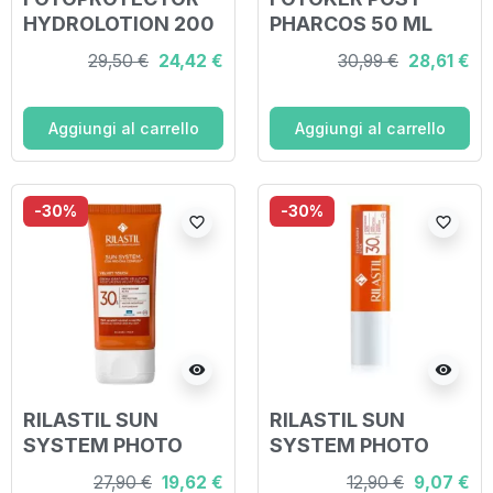
HYDROLOTION 200
PHARCOS 50 ML
ML
29,50 €
24,42 €
30,99 €
28,61 €
Aggiungi al carrello
Aggiungi al carrello
-30%
-30%
favorite_border
favorite_border
visibility
visibility
RILASTIL SUN
RILASTIL SUN
SYSTEM PHOTO
SYSTEM PHOTO
PROTECTION
PROTECTION
27,90 €
19,62 €
12,90 €
9,07 €