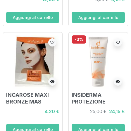
Aggiungi al carrello
Aggiungi al carrello
-3%
favorite_border
favorite_border
visibility
visibility
INCAROSE MAXI
INSIDERMA
BRONZE MAS
PROTEZIONE
DOPOS
SOLARE SPF 50+
4,20 €
25,00 €
24,15 €
100 ML
Aggiungi al carrello
Aggiungi al carrello