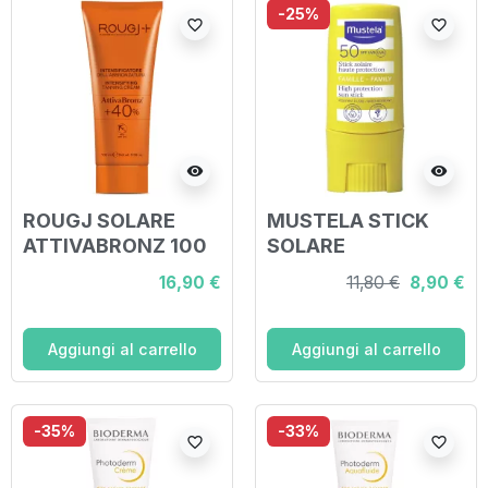
-25%
favorite_border
favorite_border
visibility
visibility
ROUGJ SOLARE
MUSTELA STICK
ATTIVABRONZ 100
SOLARE
ML
PROTEZIONE
16,90 €
11,80 €
8,90 €
MOLTO ALTA SPF50
9 ML
Aggiungi al carrello
Aggiungi al carrello
-35%
-33%
favorite_border
favorite_border