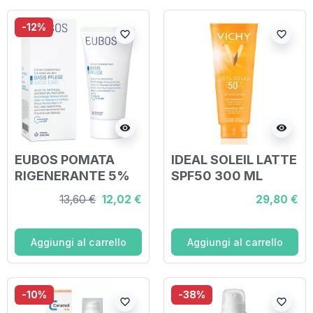
-12%
favorite_border
favorite_border
visibility
visibility
EUBOS POMATA
IDEAL SOLEIL LATTE
RIGENERANTE 5%
SPF50 300 ML
PANTENOLO 75 ML
13,60 €
12,02 €
29,80 €
Aggiungi al carrello
Aggiungi al carrello
-10%
-38%
favorite_border
favorite_border