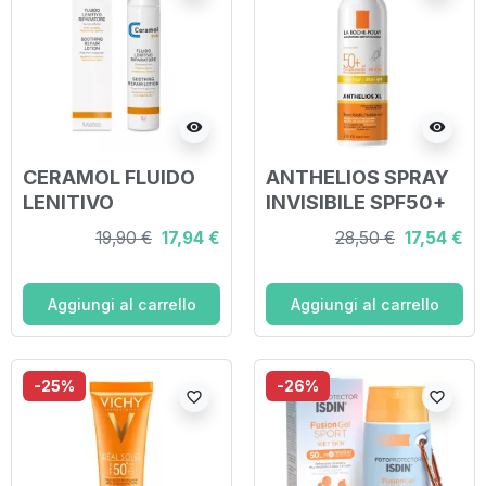
visibility
visibility
CERAMOL FLUIDO
ANTHELIOS SPRAY
LENITIVO
INVISIBILE SPF50+
RIPARATORE 100 ML
200 ML
19,90 €
17,94 €
28,50 €
17,54 €
Aggiungi al carrello
Aggiungi al carrello
-25%
-26%
favorite_border
favorite_border