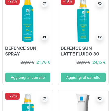
-27%
-19%
favorite_border
favorite_border
visibility
visibility
DEFENCE SUN
DEFENCE SUN
SPRAY
LATTE FLUIDO 30
TRANSPARENT
200 ML
29,90 €
21,76 €
29,90 €
24,15 €
TOUCH 50+ 200 ML
Aggiungi al carrello
Aggiungi al carrello
-27%
favorite_border
favorite_border