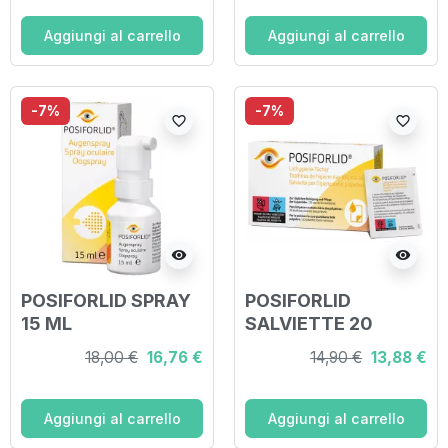
Aggiungi al carrello
Aggiungi al carrello
-7%
-7%
favorite_border
favorite_border
visibility
visibility
POSIFORLID SPRAY
POSIFORLID
15 ML
SALVIETTE 20
PEZZI
18,00 €
16,76 €
14,90 €
13,88 €
Aggiungi al carrello
Aggiungi al carrello