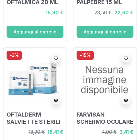
OFTALMICA 20 ML
PALPEBRE 15 ML
15,90 €
23,50 €
22,60 €
Aggiungi al carrello
Aggiungi al carrello
-3%
-15%
favorite_border
favorite_border
visibility
visibility
OFTALDERM
FARVISAN
SALVIETTE STERILI
SCHERMO OCULARE
MONOUSO 16 PEZZI
18,90 €
18,41 €
4,00 €
3,41 €