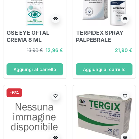
visibility
visibility
GSE EYE OFTAL
TERPIDEX SPRAY
CREMA 8 ML
PALPEBRALE
LIPOSOMIALE 10 ML
13,90 €
12,96 €
21,90 €
Aggiungi al carrello
Aggiungi al carrello
-6%
favorite_border
favorite_border
visibility
visibility