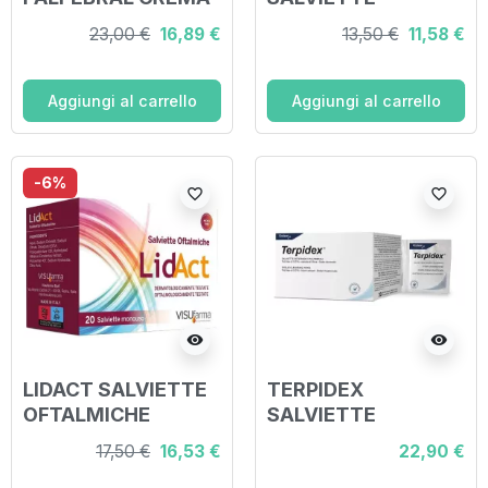
15 ML
DETERSIONE
23,00 €
16,89 €
13,50 €
11,58 €
QUOTIDIANA
PALPEBRE 20 PEZZI
SENZA PROFUMO
Aggiungi al carrello
Aggiungi al carrello
-6%
favorite_border
favorite_border
visibility
visibility
LIDACT SALVIETTE
TERPIDEX
OFTALMICHE
SALVIETTE
PERIOCULARI
DETERGENTI
17,50 €
16,53 €
22,90 €
MONOUSO 20 PEZZI
PALPEBRALI 30