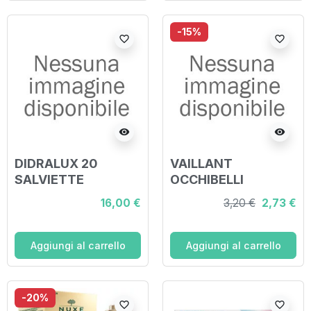
-15%
favorite_border
favorite_border
visibility
visibility
DIDRALUX 20
VAILLANT
SALVIETTE
OCCHIBELLI
MASCHERA 4 G
16,00 €
3,20 €
2,73 €
Aggiungi al carrello
Aggiungi al carrello
-20%
favorite_border
favorite_border