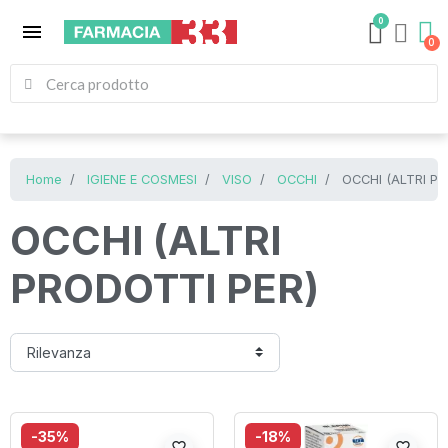
0
menu
Home
IGIENE E COSMESI
VISO
OCCHI
OCCHI (ALTRI PR
OCCHI (ALTRI
PRODOTTI PER)
-35%
-18%
favorite_border
favorite_border