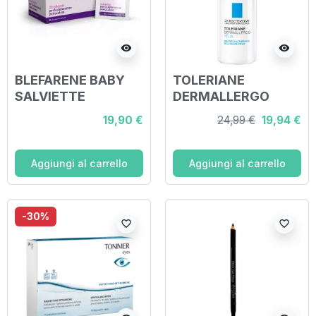
visibility
visibility
BLEFARENE BABY
TOLERIANE
SALVIETTE
DERMALLERGO
MONOUSO PER
OCCHI 20 ML
19,90 €
24,99 €
19,94 €
DETERSIONE
PERIOCULARE 30
PEZZI
Aggiungi al carrello
Aggiungi al carrello
-30%
favorite_border
favorite_border