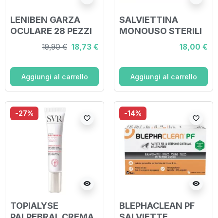
LENIBEN GARZA
SALVIETTINA
OCULARE 28 PEZZI
MONOUSO STERILI
TERGIX PER IL
19,90 €
18,73 €
18,00 €
TRATTAMENTO
DELLA ZONA
PERIOCULARE 20
Aggiungi al carrello
Aggiungi al carrello
PEZZI
-27%
-14%
favorite_border
favorite_border
visibility
visibility
TOPIALYSE
BLEPHACLEAN PF
PALPEBRAL CREMA
SALVIETTE