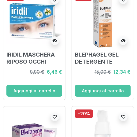
visibility
visibility
IRIDIL MASCHERA
BLEPHAGEL GEL
RIPOSO OCCHI
DETERGENTE
PALPEBRE 30 G
9,90 €
6,46 €
15,00 €
12,34 €
Aggiungi al carrello
Aggiungi al carrello
-20%
favorite_border
favorite_border