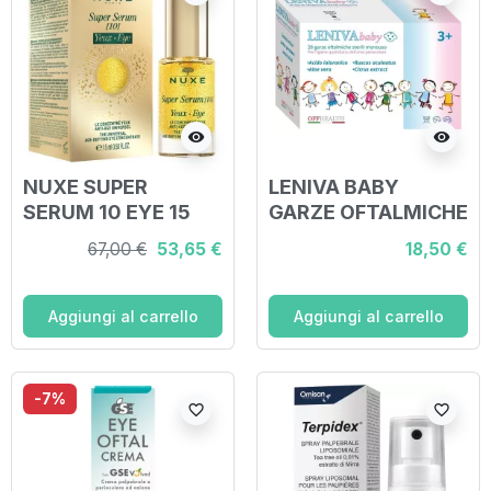
visibility
visibility
NUXE SUPER
LENIVA BABY
SERUM 10 EYE 15
GARZE OFTALMICHE
ML
28 PEZZI
67,00 €
53,65 €
18,50 €
Aggiungi al carrello
Aggiungi al carrello
-7%
favorite_border
favorite_border