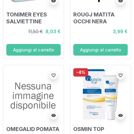
visibility
visibility
TONIMER EYES
ROUGJ MATITA
SALVIETTINE
OCCHI NERA
OFTALMICHE 16
TEMPERABILE
11,50 €
8,03 €
3,99 €
PEZZI
Aggiungi al carrello
Aggiungi al carrello
-4%
favorite_border
favorite_border
visibility
visibility
OMEGALID POMATA
OSMIN TOP