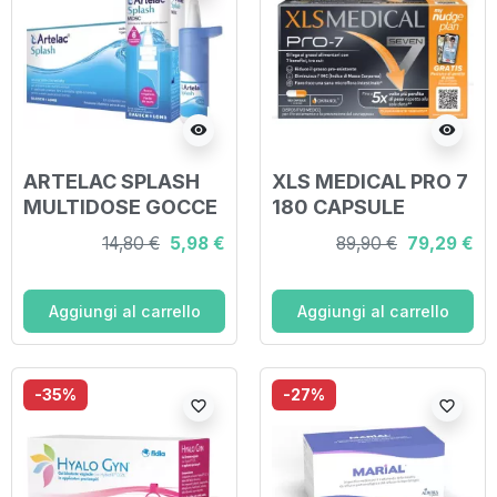
visibility
visibility
ARTELAC SPLASH
XLS MEDICAL PRO 7
MULTIDOSE GOCCE
180 CAPSULE
OCULARI FLACONE
14,80 €
5,98 €
89,90 €
79,29 €
10 ML
Aggiungi al carrello
Aggiungi al carrello
-35%
-27%
favorite_border
favorite_border