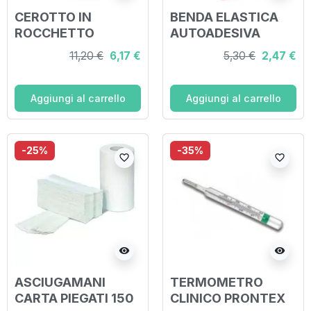
CEROTTO IN
BENDA ELASTICA
ROCCHETTO
AUTOADESIVA
LEUKOPOR
ELASTOMULL HAFT
11,20 €
6,17 €
5,30 €
2,47 €
IPOALLERGENICO
COMPRESSIONE
TESSUTO NON
FORTE 6X400 CM
TESSUTO BIANCO
Aggiungi al carrello
Aggiungi al carrello
5X500 CM
-25%
-35%
favorite_border
favorite_border
visibility
visibility
ASCIUGAMANI
TERMOMETRO
CARTA PIEGATI 150
CLINICO PRONTEX