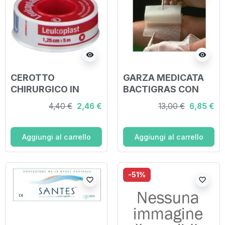
visibility
visibility
CEROTTO
GARZA MEDICATA
CHIRURGICO IN
BACTIGRAS CON
ROCCHETTO
CLOREXIDINA
4,40 €
2,46 €
13,00 €
6,85 €
LEUKOPLAST PELLE
ACETATO 0,5%
1,25X500 CM
10X10CM 10 PEZZI
Aggiungi al carrello
Aggiungi al carrello
-51%
favorite_border
favorite_border