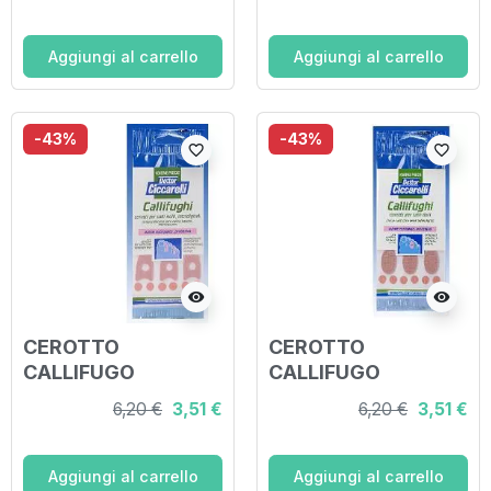
4X400CM
Aggiungi al carrello
Aggiungi al carrello
-43%
-43%
favorite_border
favorite_border
visibility
visibility
CEROTTO
CEROTTO
CALLIFUGO
CALLIFUGO
SAGOMATO PER
SAGOMATO
6,20 €
3,51 €
6,20 €
3,51 €
CALLI MOLLI
PRONTO ALL'USO
INTERDIGITALI
PER DURONI
APPLICARE SU
IGIENEPIEDE 4 PEZZI
Aggiungi al carrello
Aggiungi al carrello