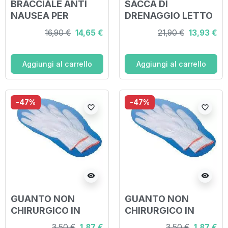
BRACCIALE ANTI
SACCA DI
NAUSEA PER
DRENAGGIO LETTO
BAMBINI P6
PER INCONTINENZA
16,90 €
14,65 €
21,90 €
13,93 €
NAUSEA CONTROL
SENZA SCARICO 90
2 PEZZI
CM 30 PEZZI
Aggiungi al carrello
Aggiungi al carrello
-47%
-47%
favorite_border
favorite_border
visibility
visibility
GUANTO NON
GUANTO NON
CHIRURGICO IN
CHIRURGICO IN
COTONE BIANCO
COTONE BIANCO
3,50 €
1,87 €
3,50 €
1,87 €