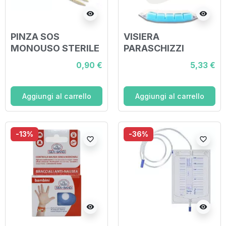
visibility
visibility
PINZA SOS
VISIERA
MONOUSO STERILE
PARASCHIZZI
1 PEZZO
0,90 €
5,33 €
Aggiungi al carrello
Aggiungi al carrello
-13%
-36%
favorite_border
favorite_border
visibility
visibility