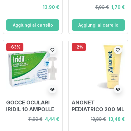
GASTROTUSS 200
NASALE OCULARE
13,90 €
5,90 €
1,79 €
ML
AEROSOLTERAPIA
20X5 ML
Aggiungi al carrello
Aggiungi al carrello
-63%
-2%
favorite_border
favorite_border
visibility
visibility
GOCCE OCULARI
ANONET
IRIDIL 10 AMPOLLE
PEDIATRICO 200 ML
MONODOSE
11,90 €
4,44 €
13,80 €
13,48 €
RICHIUDIBILI 0,5 ML