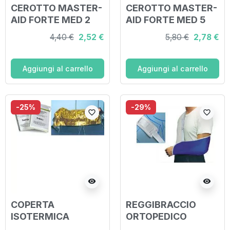
CEROTTO MASTER-
CEROTTO MASTER-
AID FORTE MED 2
AID FORTE MED 5
FORMATI 20 PEZZI
FORMATI 40 PEZZI
4,40 €
2,52 €
5,80 €
2,78 €
Aggiungi al carrello
Aggiungi al carrello
-25%
-29%
favorite_border
favorite_border
visibility
visibility
COPERTA
REGGIBRACCIO
ISOTERMICA
ORTOPEDICO
ANTINFORTUNISTI
MISURA MEDIO