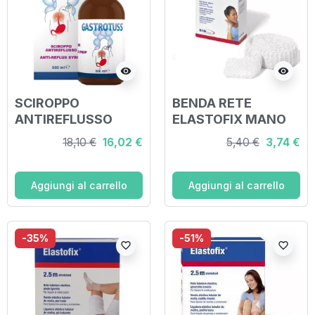
visibility
visibility
SCIROPPO
BENDA RETE
ANTIREFLUSSO
ELASTOFIX MANO
GASTROTUSS 500
250 CM
18,10 €
16,02 €
5,40 €
3,74 €
ML
Aggiungi al carrello
Aggiungi al carrello
-35%
-51%
favorite_border
favorite_border