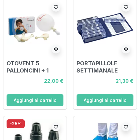
favorite_border
favorite_border
visibility
visibility
OTOVENT 5
PORTAPILLOLE
PALLONCINI + 1
SETTIMANALE
CANNULA PER
MEDIDOS BLU
22,00 €
21,30 €
DRENAGGIO E
APERTURA/CHIUSA
VENTILAZIONE
IN VELCRO
ORECCHIO
10,5X15,5X2,5 CM_
Aggiungi al carrello
Aggiungi al carrello
-25%
favorite_border
favorite_border