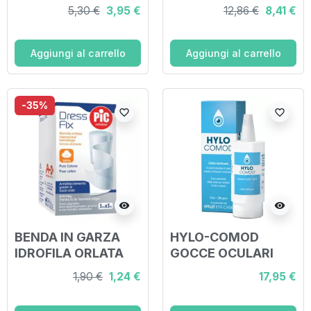
PEZZI
SENZA MERCURIO
5,30 €
3,95 €
12,86 €
8,41 €
ECOLOGICO
PRECISO NATURALE
Aggiungi al carrello
Aggiungi al carrello
-35%
favorite_border
favorite_border
visibility
visibility
BENDA IN GARZA
HYLO-COMOD
IDROFILA ORLATA
GOCCE OCULARI
PIC DRESSFIX
IALURONATO DI
1,90 €
1,24 €
17,95 €
5X500CM
SODIO 0,1%
FUSTELLA
FLACONCINO 10 ML