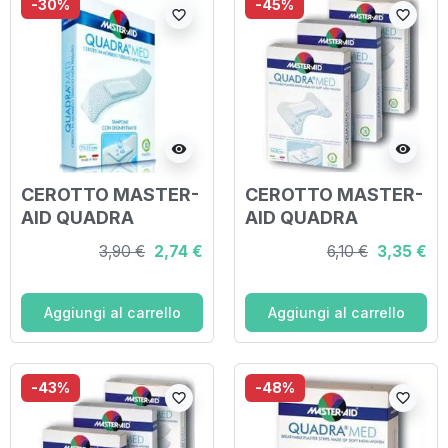
-30%
-45%
favorite_border
favorite_border
visibility
visibility
CEROTTO MASTER-
CEROTTO MASTER-
AID QUADRA
AID QUADRA
DERMOATTIVO
DERMOATTIVO
3,90 €
2,74 €
6,10 €
3,35 €
MEDIO 10 PEZZI
EXTRA 20 PEZZI
Aggiungi al carrello
Aggiungi al carrello
-43%
-48%
favorite_border
favorite_border