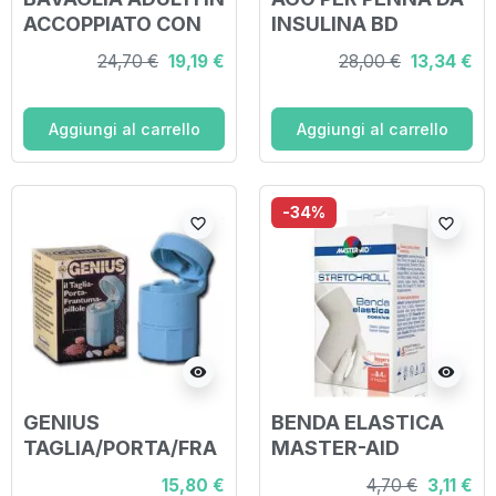
ACCOPPIATO CON
INSULINA BD
TASCA
MICROFINE GAUGE
24,70 €
19,19 €
28,00 €
13,34 €
POLIETILENE+CART
31 LUNGHEZZA 8
A 100 PEZZI
MM 100 PEZZI
MONOUSO
Aggiungi al carrello
Aggiungi al carrello
-34%
favorite_border
favorite_border
visibility
visibility
GENIUS
BENDA ELASTICA
TAGLIA/PORTA/FRA
MASTER-AID
NTUMA PILLOLE
STRETCHROLL
15,80 €
4,70 €
3,11 €