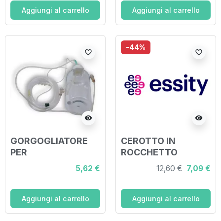
Aggiungi al carrello
Aggiungi al carrello
-44%
favorite_border
favorite_border
visibility
visibility
GORGOGLIATORE
CEROTTO IN
PER
ROCCHETTO
OSSIGENOTERAPIA
LEUKOSILK
5,62 €
12,60 €
7,09 €
CON OCCHIALE +
IPOALLERGENICO
CANNULA NASALE
BIANCO 5X500 CM
Aggiungi al carrello
Aggiungi al carrello