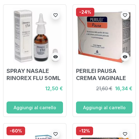
-24%
favorite_border
favorite_border
visibility
visibility
SPRAY NASALE
PERILEI PAUSA
RINOREX FLU 50ML
CREMA VAGINALE
10 TUBETTI
12,50 €
21,60 €
16,34 €
MONODOSE DA 5ML
Aggiungi al carrello
Aggiungi al carrello
-60%
-12%
favorite_border
favorite_border