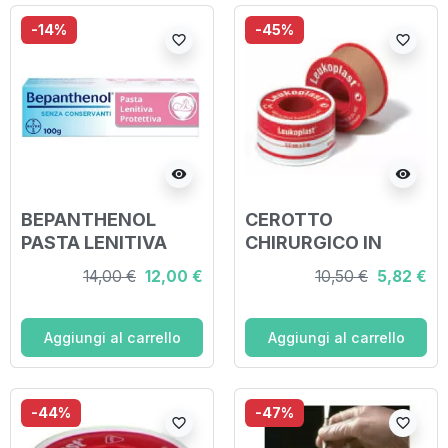
-14%
-45%
favorite_border
favorite_border
visibility
visibility
BEPANTHENOL
CEROTTO
PASTA LENITIVA
CHIRURGICO IN
PROTETTIVA 100 G
ROCCHETTO
14,00 €
12,00 €
10,50 €
5,82 €
LEUKOPLAST PELLE
5X500 CM
Aggiungi al carrello
Aggiungi al carrello
-44%
-47%
favorite_border
favorite_border