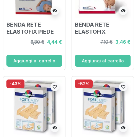
visibility
visibility
BENDA RETE
BENDA RETE
ELASTOFIX PIEDE
ELASTOFIX
250 CM
GINOCCHIO COSCIA
6,80 €
4,44 €
7,10 €
3,46 €
250 CM
Aggiungi al carrello
Aggiungi al carrello
-43%
-52%
favorite_border
favorite_border
visibility
visibility