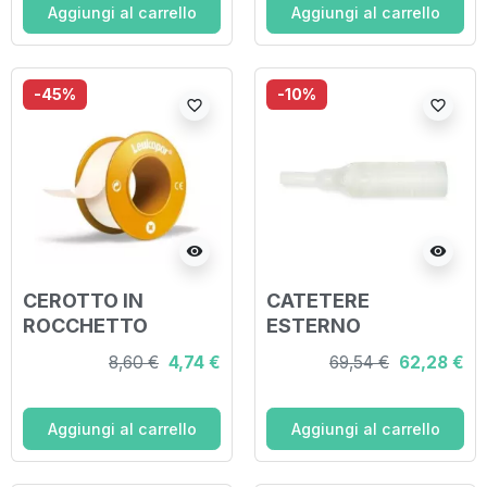
Aggiungi al carrello
Aggiungi al carrello
-45%
-10%
favorite_border
favorite_border
visibility
visibility
CEROTTO IN
CATETERE
ROCCHETTO
ESTERNO
LEUKOPOR
AUTOADESIVO IN
8,60 €
4,74 €
69,54 €
62,28 €
IPOALLERGENICO
SILICONE
TESSUTO NON
TRASPARENTE
TESSUTO BIANCO
INVIEW STANDARD
Aggiungi al carrello
Aggiungi al carrello
2,5X920 CM CON
PER INCONTINENZA
DISPENSER
DIAMETRO 29MM