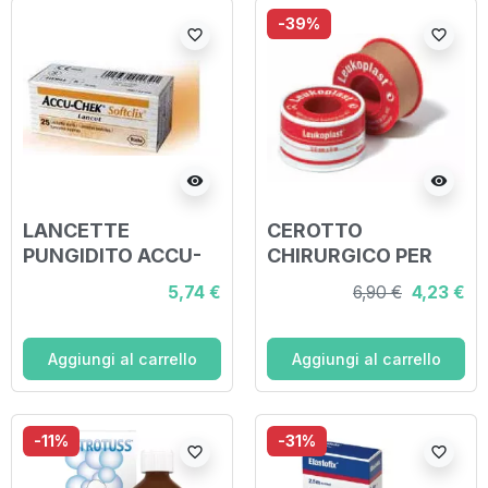
30 PEZZI
-39%
favorite_border
favorite_border
visibility
visibility
LANCETTE
CEROTTO
PUNGIDITO ACCU-
CHIRURGICO PER
CHEK SOFTCLIX 25
FISSAGGIO
5,74 €
6,90 €
4,23 €
PEZZI
MEDICAZIONI IN
ROCCHETTO
LEUKOPLAST
Aggiungi al carrello
Aggiungi al carrello
SUPPORTO
VISCOSA COLOR
PELLE MASSA
-11%
-31%
favorite_border
favorite_border
ADESIVA CAUCCIU'
OSSIDO