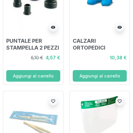
visibility
visibility
PUNTALE PER
CALZARI
STAMPELLA 2 PEZZI
ORTOPEDICI
MONOUSO 100
6,10 €
4,57 €
10,38 €
PEZZI
Aggiungi al carrello
Aggiungi al carrello
favorite_border
favorite_border