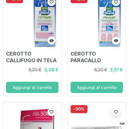
favorite_border
favorite_border
visibility
visibility
CEROTTO
CEROTTO
CALLIFUGO IN TELA
PARACALLO
RITAGLIARE E
SAGOMATO PER
6,20 €
3,28 €
6,20 €
3,51 €
APPLICARE SU
CALLI MOLLI
FORMAZIONI
INTERDIGITALI
CORNEE IGIENE
APPLICARE SU
Aggiungi al carrello
Aggiungi al carrello
PIEDE 2 PEZZI
FORMAZIONE
CORNEE
IGIENEPIEDE 9 PEZZI
-30%
favorite_border
favorite_border