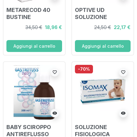
METARECOD 40
OPTIVE UD
BUSTINE
SOLUZIONE
GRANULARI X 2,5G
OFTALMICA 30
34,50 €
18,96 €
24,50 €
22,17 €
GUSTO ARANCIA E
FLACONCINI
PESCA
MONODOSE 0,4 ML
Aggiungi al carrello
Aggiungi al carrello
-70%
favorite_border
favorite_border
visibility
visibility
BABY SCIROPPO
SOLUZIONE
ANTIREFLUSSO
FISIOLOGICA