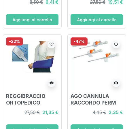
8,50 €
6,41 €
27,50 €
19,51 €
CA
Aggiungi al carrello
Aggiungi al carrello
-22%
-47%
favorite_border
favorite_border
visibility
visibility
REGGIBRACCIO
AGO CANNULA
ORTOPEDICO
RACCORDO PERM
GRANDE
CH22
27,50 €
21,35 €
4,45 €
2,35 €