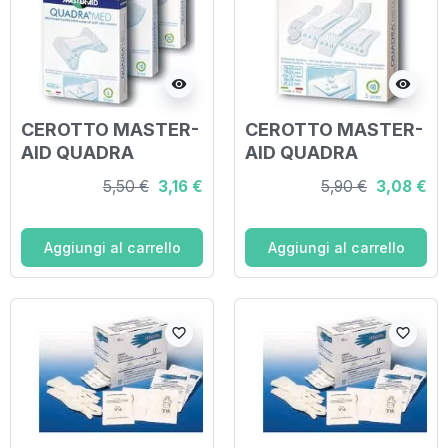
visibility
visibility
CEROTTO MASTER-
CEROTTO MASTER-
AID QUADRA
AID QUADRA
DERMOATTIVO
DERMOATTIVO
5,50 €
3,16 €
5,90 €
3,08 €
MEDIO 20 PEZZI
FORMATI
ASSORTITI 20 PEZZI
Aggiungi al carrello
Aggiungi al carrello
favorite_border
favorite_border