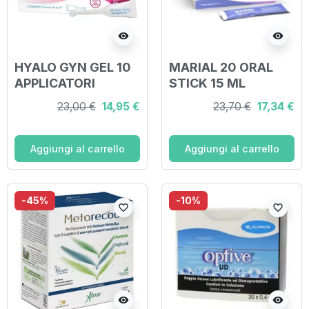
visibility
visibility
HYALO GYN GEL 10
MARIAL 20 ORAL
APPLICATORI
STICK 15 ML
MONODOSE
23,00 €
14,95 €
23,70 €
17,34 €
Aggiungi al carrello
Aggiungi al carrello
-45%
-10%
favorite_border
favorite_border
visibility
visibility