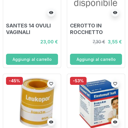
visibility
visibility
SANTES 14 OVULI
CEROTTO IN
VAGINALI
ROCCHETTO
LEUKOPOR
23,00 €
7,30 €
3,55 €
IPOALLERGENICO
TESSUTO NON
TESSUTO BIANCO
Aggiungi al carrello
Aggiungi al carrello
2,5X500 CM
-45%
-53%
favorite_border
favorite_border
visibility
visibility