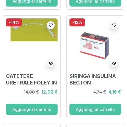
Aggiungi al carrello
Aggiungi al carrello
-14%
-12%
favorite_border
favorite_border
visibility
visibility
CATETERE
SIRINGA INSULINA
URETRALE FOLEY IN
BECTON
PURO SILICONE
DICKINSON DEMI
14,00 €
12,02 €
4,74 €
4,16 €
CH16 DUE VIE.
0,3 ML AGO GAUGE
PUNTA IN NELATON,
30 8 MM 30 PEZZI
CAPACITA' DEL
Aggiungi al carrello
Aggiungi al carrello
PALLONCINO 10ML.
SUPERFICIE LISCIA