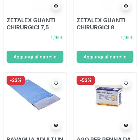
visibility
visibility
ZETALEX GUANTI
ZETALEX GUANTI
CHIRURGICI 7,5
CHIRURGICI 8
1,19 €
1,19 €
Aggiungi al carrello
Aggiungi al carrello
-22%
-52%
favorite_border
favorite_border
visibility
visibility
BAVAGLIA ADULTI IN
AGO PER PENNA DA