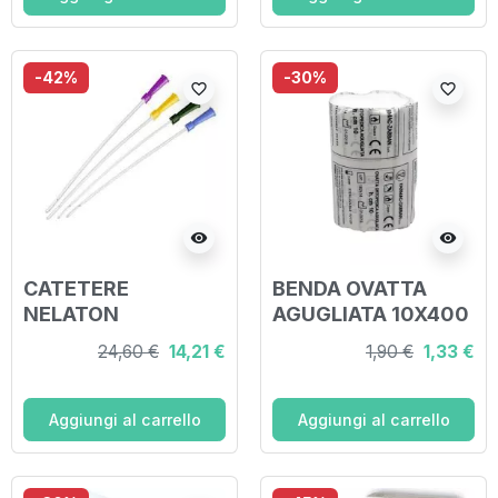
-42%
-30%
favorite_border
favorite_border
visibility
visibility
CATETERE
BENDA OVATTA
NELATON
AGUGLIATA 10X400
FEMMINILE CH8 30
CM 1 PEZZO
24,60 €
14,21 €
1,90 €
1,33 €
PEZZI
Aggiungi al carrello
Aggiungi al carrello