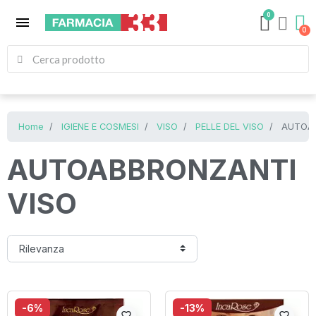
0
menu
Home
IGIENE E COSMESI
VISO
PELLE DEL VISO
AUTOAB
AUTOABBRONZANTI
VISO
-6%
-13%
favorite_border
favorite_border