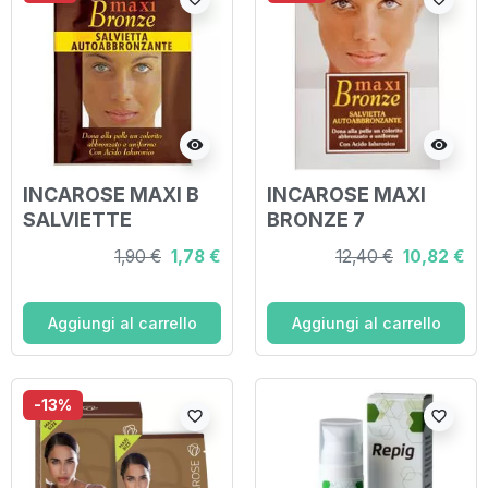
visibility
visibility
INCAROSE MAXI B
INCAROSE MAXI
SALVIETTE
BRONZE 7
AUTOABBRONZANT
SALVIETTINE
1,90 €
1,78 €
12,40 €
10,82 €
I
AUTOABBRONZANT
I
Aggiungi al carrello
Aggiungi al carrello
-13%
favorite_border
favorite_border