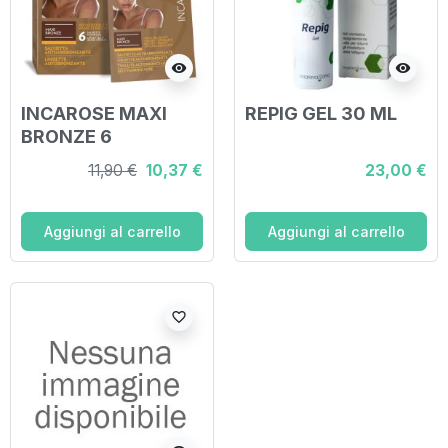
visibility
visibility
INCAROSE MAXI
REPIG GEL 30 ML
BRONZE 6
SALVIETTE VEG*
11,90 €
10,37 €
23,00 €
Aggiungi al carrello
Aggiungi al carrello
favorite_border