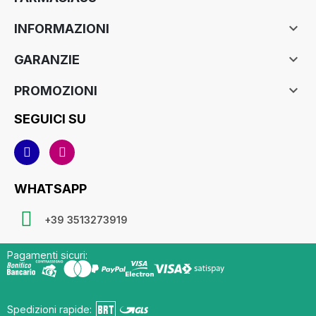

INFORMAZIONI

GARANZIE

PROMOZIONI
SEGUICI SU
WHATSAPP
+39 3513273919
Pagamenti sicuri:
Spedizioni rapide: