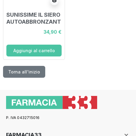
visibility
SUNISSIME IL SIERO
AUTOABBRONZANT
E 30 ML
34,90 €
Aggiungi al carrello
Torna all'inizio
P. IVA 0432715016

FARMACIA33