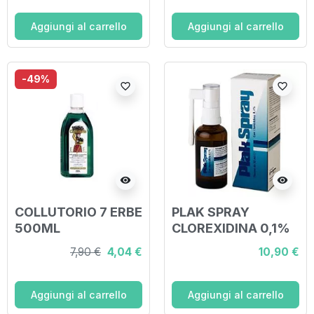
Aggiungi al carrello
Aggiungi al carrello
-49%
favorite_border
favorite_border
visibility
visibility
COLLUTORIO 7 ERBE
PLAK SPRAY
500ML
CLOREXIDINA 0,1%
50 ML
7,90 €
4,04 €
10,90 €
Aggiungi al carrello
Aggiungi al carrello