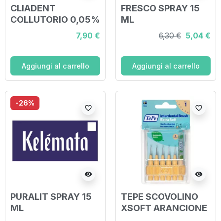
CLIADENT
FRESCO SPRAY 15
COLLUTORIO 0,05%
ML
CLOREXIDINA 200
7,90 €
6,30 €
5,04 €
ML
Aggiungi al carrello
Aggiungi al carrello
-26%
favorite_border
favorite_border
visibility
visibility
PURALIT SPRAY 15
TEPE SCOVOLINO
ML
XSOFT ARANCIONE
0,45 MM 6 PEZZI