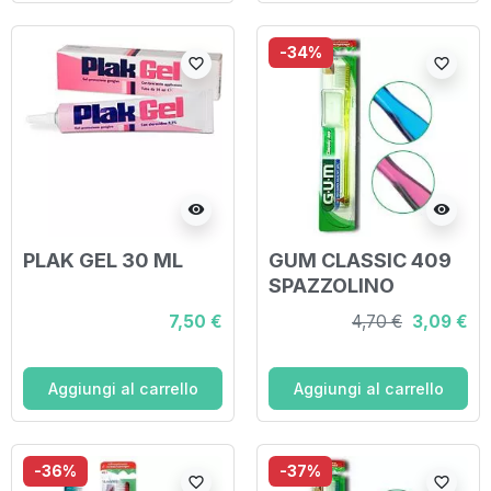
-34%
favorite_border
favorite_border
visibility
visibility
PLAK GEL 30 ML
GUM CLASSIC 409
SPAZZOLINO
MORBIDO
7,50 €
4,70 €
3,09 €
COMPATTO
Aggiungi al carrello
Aggiungi al carrello
-36%
-37%
favorite_border
favorite_border