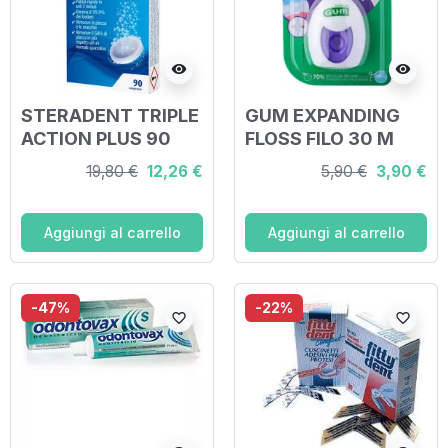
visibility
visibility
STERADENT TRIPLE
GUM EXPANDING
ACTION PLUS 90
FLOSS FILO 30 M
COMPRESSE
19,80 €
12,26 €
5,90 €
3,90 €
PULENTI
Aggiungi al carrello
Aggiungi al carrello
-47%
-22%
favorite_border
favorite_border