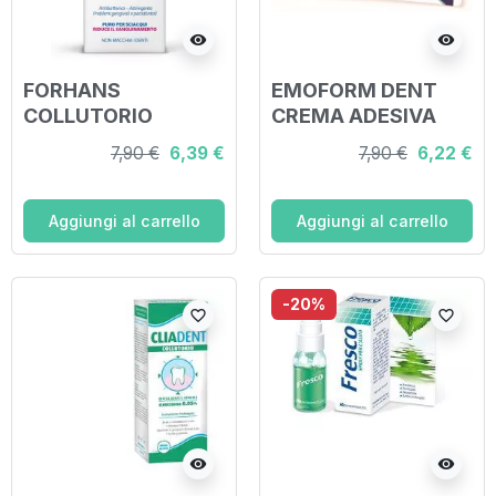
visibility
visibility
FORHANS
EMOFORM DENT
COLLUTORIO
CREMA ADESIVA
250ML
PER PROTESI
7,90 €
6,39 €
7,90 €
6,22 €
DENTALE 45 G
Aggiungi al carrello
Aggiungi al carrello
-20%
favorite_border
favorite_border
visibility
visibility