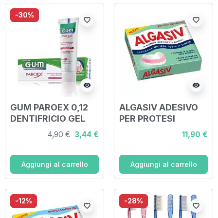
-30%
favorite_border
favorite_border
visibility
visibility
GUM PAROEX 0,12
ALGASIV ADESIVO
DENTIFRICIO GEL
PER PROTESI
CHX
DENTARIA
4,90 €
3,44 €
11,90 €
SUPERIORE 15 PEZZI
Aggiungi al carrello
Aggiungi al carrello
-12%
-28%
favorite_border
favorite_border