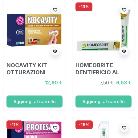
-13%
favorite_border
favorite_border
visibility
visibility
NOCAVITY KIT
HOMEOBRITE
OTTURAZIONI
DENTIFRICIO AL
LIMONE 75 ML
12,90 €
7,50 €
6,53 €
Aggiungi al carrello
Aggiungi al carrello
-11%
-19%
favorite_border
favorite_border