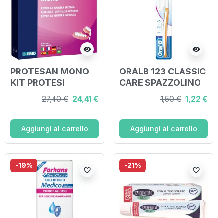
visibility
visibility
PROTESAN MONO
ORALB 123 CLASSIC
KIT PROTESI
CARE SPAZZOLINO
MONOUSO
MANUALE
27,40 €
24,41 €
1,50 €
1,22 €
Aggiungi al carrello
Aggiungi al carrello
-19%
-21%
favorite_border
favorite_border