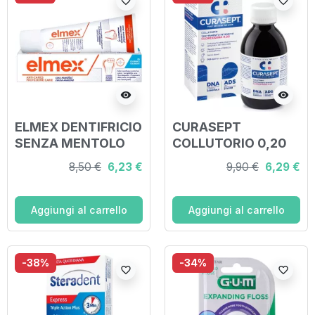
favorite_border
favorite_border
visibility
visibility
ELMEX DENTIFRICIO
CURASEPT
SENZA MENTOLO
COLLUTORIO 0,20
75 ML
ADS + DNA 200 ML
8,50 €
6,23 €
9,90 €
6,29 €
Aggiungi al carrello
Aggiungi al carrello
-38%
-34%
favorite_border
favorite_border