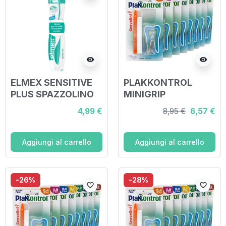
visibility
visibility
ELMEX SENSITIVE
PLAKKONTROL
PLUS SPAZZOLINO
MINIGRIP
SENSITIVE MOLTO
SCOVOLINO 0,5 MM
4,99 €
8,95 €
6,57 €
MORBIDO
10 PEZZI
Aggiungi al carrello
Aggiungi al carrello
-26%
-28%
favorite_border
favorite_border