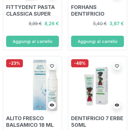
FITTYDENT PASTA
FORHANS
CLASSICA SUPER
DENTIFRICIO
ADESIVO PER
SPECIAL 75 ML
9,99 €
8,26 €
5,40 €
3,87 €
PROTESI DENTALE
40 G
Aggiungi al carrello
Aggiungi al carrello
-23%
-48%
favorite_border
favorite_border
visibility
visibility
ALITO FRESCO
DENTIFRICIO 7 ERBE
BALSAMICO 18 ML
50ML