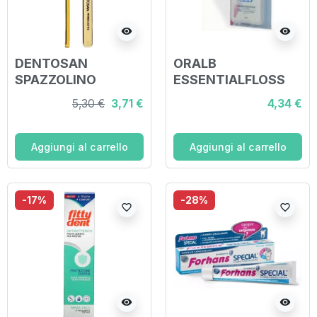
visibility
visibility
DENTOSAN
ORALB
SPAZZOLINO
ESSENTIALFLOSS
MONOCIUFFO
FILO INTERDENTALE
5,30 €
3,71 €
4,34 €
NON CERATO 50
METRI
Aggiungi al carrello
Aggiungi al carrello
-17%
-28%
favorite_border
favorite_border
visibility
visibility