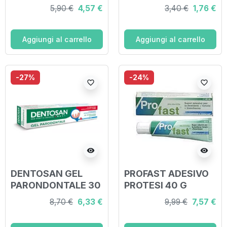
5,90 €
4,57 €
3,40 €
1,76 €
Aggiungi al carrello
Aggiungi al carrello
-27%
-24%
favorite_border
favorite_border
visibility
visibility
DENTOSAN GEL
PROFAST ADESIVO
PARONDONTALE 30
PROTESI 40 G
ML
8,70 €
6,33 €
9,99 €
7,57 €