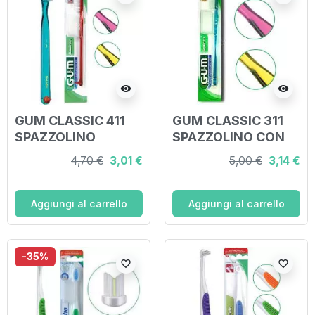
visibility
visibility
GUM CLASSIC 411
GUM CLASSIC 311
SPAZZOLINO
SPAZZOLINO CON
MORBIDO REGULAR
SETOLE MORBIDE
4,70 €
3,01 €
5,00 €
3,14 €
Aggiungi al carrello
Aggiungi al carrello
-35%
favorite_border
favorite_border