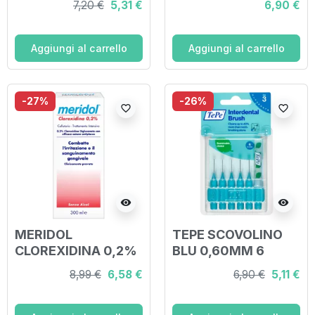
7,20 €
5,31 €
6,90 €
Aggiungi al carrello
Aggiungi al carrello
-27%
-26%
favorite_border
favorite_border
visibility
visibility
MERIDOL
TEPE SCOVOLINO
CLOREXIDINA 0,2%
BLU 0,60MM 6
COLLUTORIO 300
PEZZI
8,99 €
6,58 €
6,90 €
5,11 €
ML