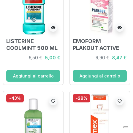
visibility
visibility
LISTERINE
EMOFORM
COOLMINT 500 ML
PLAKOUT ACTIVE
SOLLIEVO 200 ML
6,50 €
5,00 €
9,90 €
8,47 €
Aggiungi al carrello
Aggiungi al carrello
-43%
-28%
favorite_border
favorite_border