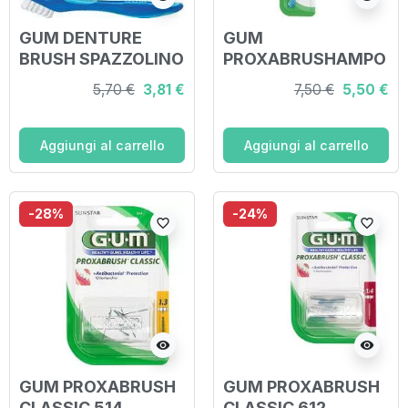
GUM DENTURE
GUM
BRUSH SPAZZOLINO
PROXABRUSHAMPO
PER PROTESI
O SCOVOLINO
5,70 €
3,81 €
7,50 €
5,50 €
MANICO PLASTICA
Aggiungi al carrello
Aggiungi al carrello
-28%
-24%
favorite_border
favorite_border
visibility
visibility
GUM PROXABRUSH
GUM PROXABRUSH
CLASSIC 514
CLASSIC 612