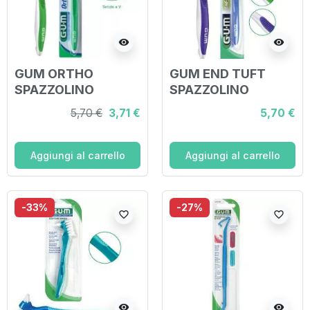
visibility
visibility
GUM ORTHO
GUM END TUFT
SPAZZOLINO
SPAZZOLINO
ORTODONTICO
MONOCIUFFO
5,70 €
3,71 €
5,70 €
Aggiungi al carrello
Aggiungi al carrello
-33%
-27%
favorite_border
favorite_border
visibility
visibility