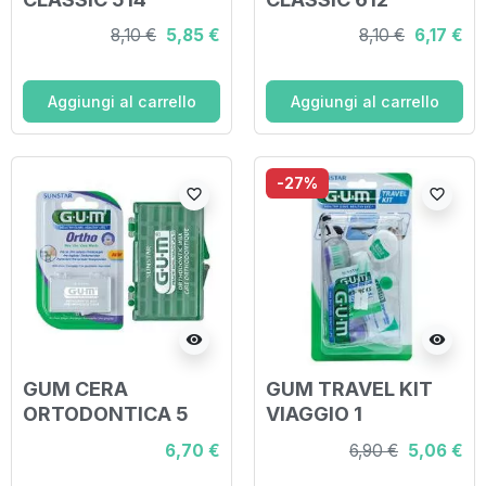
SCOVOLINO
SCOVOLINO
8,10 €
5,85 €
8,10 €
6,17 €
INTERDENTALE 8
INTERDENTALE 8
PEZZI
PEZZI
Aggiungi al carrello
Aggiungi al carrello
-27%
favorite_border
favorite_border
visibility
visibility
GUM CERA
GUM TRAVEL KIT
ORTODONTICA 5
VIAGGIO 1
PEZZI
SPAZZOLINO
6,70 €
6,90 €
5,06 €
PIEGHEVOLE GUM