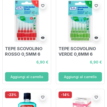
favorite_border
favorite_border
visibility
visibility
TEPE SCOVOLINO
TEPE SCOVOLINO
ROSSO 0,5MM 6
VERDE 0,8MM 6
PEZZI
PEZZI
6,90 €
6,90 €
Aggiungi al carrello
Aggiungi al carrello
-23%
-14%
favorite_border
favorite_border