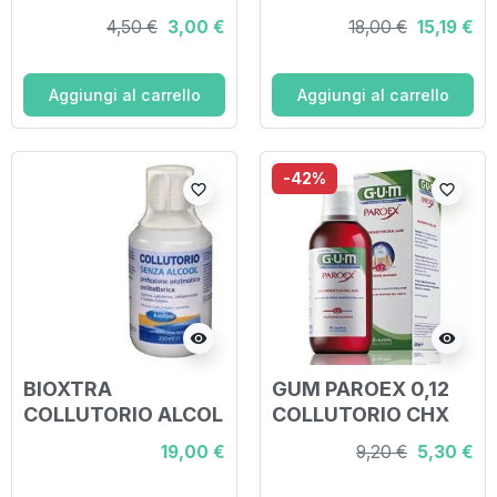
REGULAR
ML
4,50 €
3,00 €
18,00 €
15,19 €
Aggiungi al carrello
Aggiungi al carrello
-42%
favorite_border
favorite_border
visibility
visibility
BIOXTRA
GUM PAROEX 0,12
COLLUTORIO ALCOL
COLLUTORIO CHX
FREE 250 ML
300 ML
19,00 €
9,20 €
5,30 €