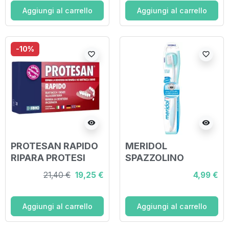
Aggiungi al carrello
Aggiungi al carrello
-10%
favorite_border
favorite_border
visibility
visibility
PROTESAN RAPIDO
MERIDOL
RIPARA PROTESI
SPAZZOLINO
SPAZZOLINO
21,40 €
19,25 €
4,99 €
SETOLE MORBIDE
Aggiungi al carrello
Aggiungi al carrello