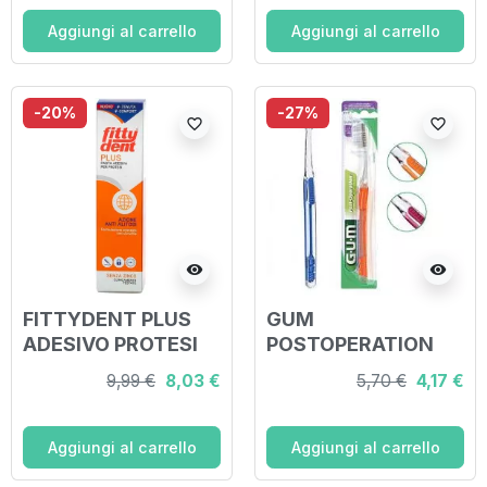
TRAVEL + 1
DENTIFRICIO
Aggiungi al carrello
Aggiungi al carrello
VIAGGIO 12 ML + 1
ROCCHETTO FILO
INTERDENTALE
-20%
-27%
favorite_border
favorite_border
10MT + 2
visibility
visibility
FITTYDENT PLUS
GUM
ADESIVO PROTESI
POSTOPERATION
40 G
SPAZZOLINO UOMO
9,99 €
8,03 €
5,70 €
4,17 €
MORBIDO
Aggiungi al carrello
Aggiungi al carrello