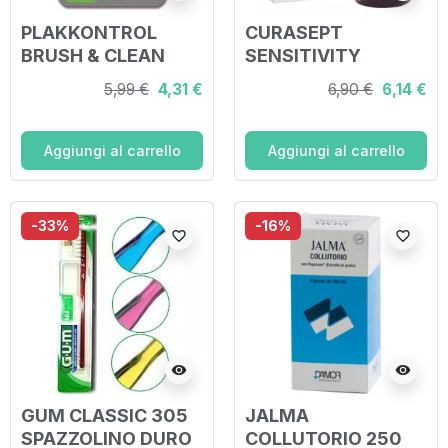
PLAKKONTROL
CURASEPT
BRUSH & CLEAN
SENSITIVITY
SCOVOLINI SPAZI
COLLUTORIO 200
5,99 €
4,31 €
6,90 €
6,14 €
STRETTI 40 PEZZI
ML
Aggiungi al carrello
Aggiungi al carrello
-33%
-16%
favorite_border
favorite_border
visibility
visibility
GUM CLASSIC 305
JALMA
SPAZZOLINO DURO
COLLUTORIO 250