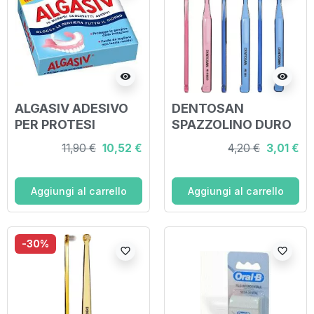
visibility
visibility
ALGASIV ADESIVO
DENTOSAN
PER PROTESI
SPAZZOLINO DURO
DENTARIA
11,90 €
10,52 €
4,20 €
3,01 €
INFERIORE 15 PEZZI
Aggiungi al carrello
Aggiungi al carrello
-30%
favorite_border
favorite_border