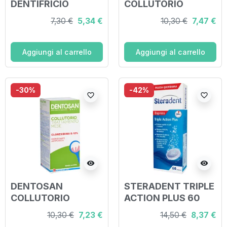
DENTIFRICIO
COLLUTORIO
CLOREXIDINA 0,2%
TRATTAMENTO
7,30 €
5,34 €
10,30 €
7,47 €
75 ML
INTENSIVO 200 ML
Aggiungi al carrello
Aggiungi al carrello
-30%
-42%
favorite_border
favorite_border
visibility
visibility
DENTOSAN
STERADENT TRIPLE
COLLUTORIO
ACTION PLUS 60
TRATTAMENTO
COMPRESSE
10,30 €
7,23 €
14,50 €
8,37 €
MESE 200 ML
PULENTI