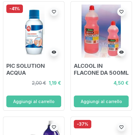
-41%
favorite_border
favorite_border
visibility
visibility
PIC SOLUTION
ALCOOL IN
ACQUA
FLACONE DA 500ML
OSSIGENATA 10
2,00 €
1,19 €
4,50 €
VOLUMI PEROSSIDO
DI IDROGENO 3%
250 ML
Aggiungi al carrello
Aggiungi al carrello
-37%
favorite_border
favorite_border