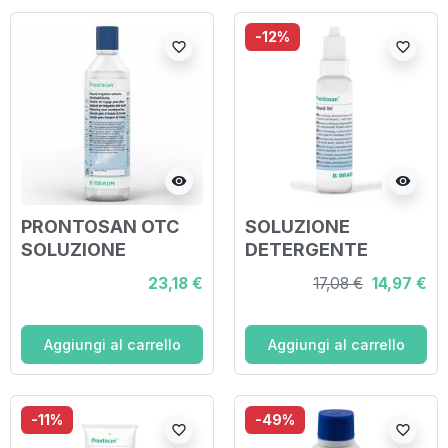
-12%
favorite_border
favorite_border
visibility
visibility
PRONTOSAN OTC
SOLUZIONE
SOLUZIONE
DETERGENTE
DETERGENTE PER
IDRATANTE IN GEL
23,18 €
17,08 €
14,97 €
LESIONI CRONICHE
PER LESIONI
350 ML
PRONTOSAN 30 ML
Aggiungi al carrello
Aggiungi al carrello
-11%
-49%
favorite_border
favorite_border