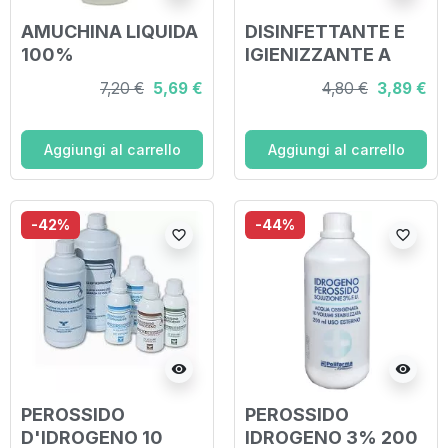
AMUCHINA LIQUIDA
DISINFETTANTE E
100%
IGIENIZZANTE A
DISINFETTANTE
BASE DI
7,20 €
5,69 €
4,80 €
3,89 €
IGIENIZZANTE A
IPOCLORITO DI
BASE DI
SODIO
IPOCLORITO DI
ANTIMICROBICO AD
Aggiungi al carrello
Aggiungi al carrello
SODIO
AMPIO SPETTRO
ANTIMICROBICO AD
D'AZIONE
AMPIO SPETTRO
11000PPM CLORO
-42%
-44%
favorite_border
favorite_border
D'AZIONE 500 ML
250ML
visibility
visibility
PEROSSIDO
PEROSSIDO
D'IDROGENO 10
IDROGENO 3% 200