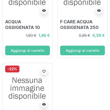
visibility
visibility
ACQUA
F CARE ACQUA
OSSIGENATA 10
OSSIGENATA 250
VOLUMI 250 ML
ML
1,90 €
1,46 €
0,95 €
0,59 €
Aggiungi al carrello
Aggiungi al carrello
-22%
favorite_border
visibility