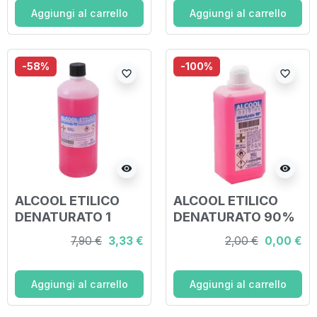
Aggiungi al carrello
Aggiungi al carrello
-58%
-100%
favorite_border
favorite_border
visibility
visibility
ALCOOL ETILICO
ALCOOL ETILICO
DENATURATO 1
DENATURATO 90%
LITRO
250 ML
7,90 €
3,33 €
2,00 €
0,00 €
Aggiungi al carrello
Aggiungi al carrello