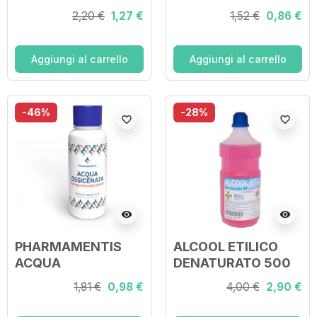
VOLUMI FU 200 G
ML ACQUA
2,20 €
1,27 €
1,52 €
0,86 €
OSSIGENATA 10
VOLUMI
STABILIZZATA
Aggiungi al carrello
Aggiungi al carrello
-46%
-28%
favorite_border
favorite_border
visibility
visibility
PHARMAMENTIS
ALCOOL ETILICO
ACQUA
DENATURATO 500
OSSIGENATA 3%
ML
1,81 €
0,98 €
4,00 €
2,90 €
250 ML