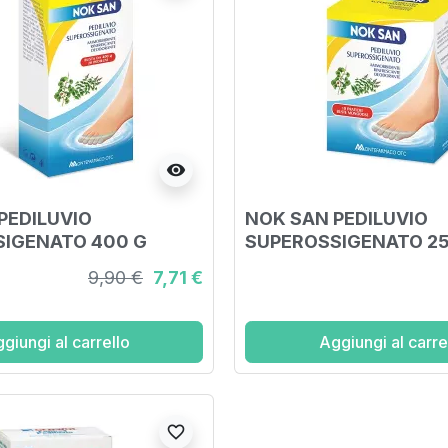
visibility
PEDILUVIO
NOK SAN PEDILUVIO
IGENATO 400 G
SUPEROSSIGENATO 25
9,90 €
7,71 €
giungi al carrello
Aggiungi al carre
favorite_border