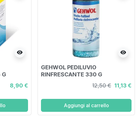
visibility
visibility
GEHWOL PEDILUVIO
 G
RINFRESCANTE 330 G
8,90 €
12,50 €
11,13 €
llo
Aggiungi al carrello