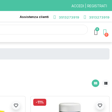
ACCEDI | REGISTRATI
Assistenza clienti
3513273919
3513273919
0
view_module
view_list
-11%
favorite_border
favorite_border