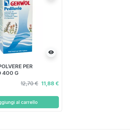
visibility
OLVERE PER
O 400 G
12,70 €
11,88 €
giungi al carrello