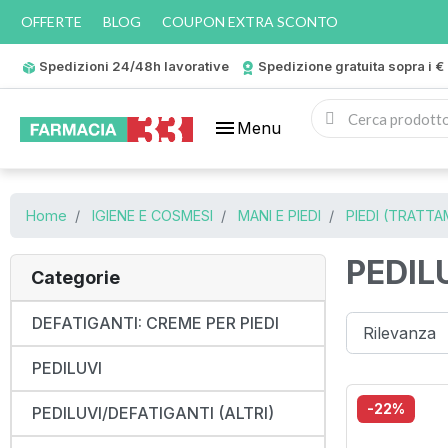
OFFERTE
BLOG
COUPON EXTRA SCONTO
Spedizioni 24/48h lavorative
Spedizione gratuita sopra i €
menu
Menu
Home
IGIENE E COSMESI
MANI E PIEDI
PIEDI (TRATTA
PEDIL
Categorie
DEFATIGANTI: CREME PER PIEDI
PEDILUVI
-22%
PEDILUVI/DEFATIGANTI (ALTRI)