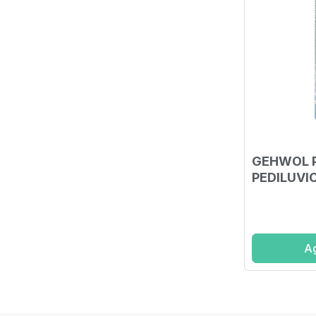
GEHWOL P
PEDILUVI
Ag