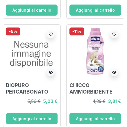
Aggiungi al carrello
Aggiungi al carrello
-9%
-11%
favorite_border
favorite_border
visibility
visibility
BIOPURO
CHICCO
PERCARBONATO
AMMORBIDENTE
550 G
FIORI 750 ML
5,50 €
5,03 €
4,29 €
3,81 €
Aggiungi al carrello
Aggiungi al carrello