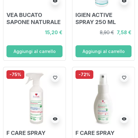
visibility
visibility
VEA BUCATO
IGIEN ACTIVE
SAPONE NATURALE
SPRAY 250 ML
500 G
15,20 €
8,90 €
7,58 €
Aggiungi al carrello
Aggiungi al carrello
-75%
-72%
favorite_border
favorite_border
visibility
visibility
F CARE SPRAY
F CARE SPRAY