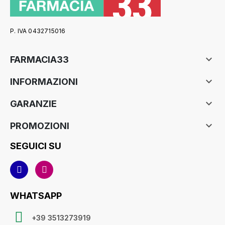
P. IVA 0432715016

FARMACIA33

INFORMAZIONI

GARANZIE

PROMOZIONI
SEGUICI SU
WHATSAPP
+39 3513273919