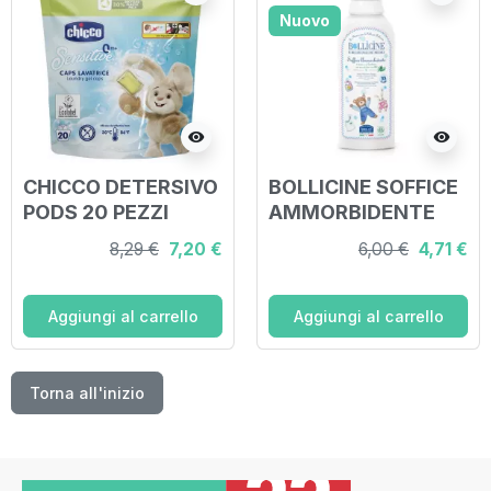
Nuovo
visibility
visibility
CHICCO DETERSIVO
BOLLICINE SOFFICE
PODS 20 PEZZI
AMMORBIDENTE
8,29 €
7,20 €
6,00 €
4,71 €
Aggiungi al carrello
Aggiungi al carrello
Torna all'inizio