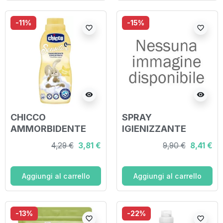
-11%
-15%
favorite_border
favorite_border
visibility
visibility
CHICCO
SPRAY
AMMORBIDENTE
IGIENIZZANTE
CAREZZA 750 ML
SUPERFICI 100 ML
4,29 €
3,81 €
9,90 €
8,41 €
Aggiungi al carrello
Aggiungi al carrello
-13%
-22%
favorite_border
favorite_border