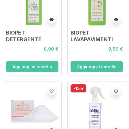
visibility
visibility
BIOPET
BIOPET
DETERGENTE
LAVAPAVIMENTI
MULTIUSO SPRAY
IGIENIZZANTE OLIO
8,90 €
9,50 €
ECO SUPERFICI
NEEM TEA TREE 1
DURE EUCALIPTO
LITRO
500 ML
Aggiungi al carrello
Aggiungi al carrello
-15%
favorite_border
favorite_border