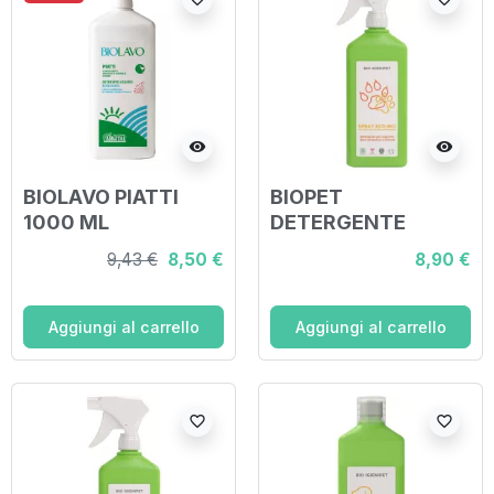
visibility
visibility
BIOLAVO PIATTI
BIOPET
1000 ML
DETERGENTE
MULTIUSO SPRAY
9,43 €
8,50 €
8,90 €
ECO SUPERFICI
DURE ARANCIA
LIMONE 500 ML
Aggiungi al carrello
Aggiungi al carrello
favorite_border
favorite_border