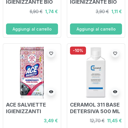
IGIENIZZANTE BIO
IGIENIZZANTE BIO
500 ML
75 ML
6,90 €
1,74 €
3,90 €
1,11 €
Aggiungi al carrello
Aggiungi al carrello
-10%
favorite_border
favorite_border
visibility
visibility
ACE SALVIETTE
CERAMOL 311 BASE
IGIENIZZANTI
DETERSIVA 500 ML
ALCOOL 40 PEZZI
3,49 €
12,70 €
11,45 €