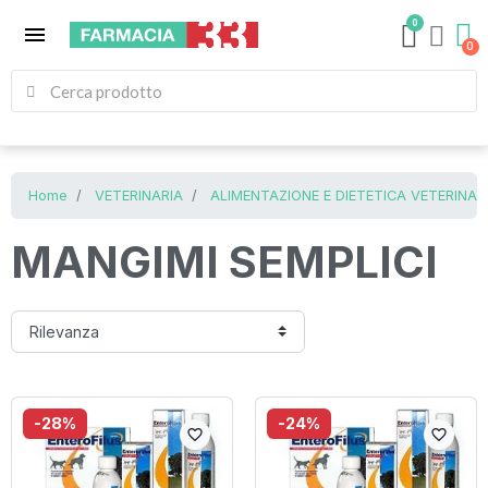
0
menu
Home
VETERINARIA
ALIMENTAZIONE E DIETETICA VETERINAR
MANGIMI SEMPLICI
-28%
-24%
favorite_border
favorite_border