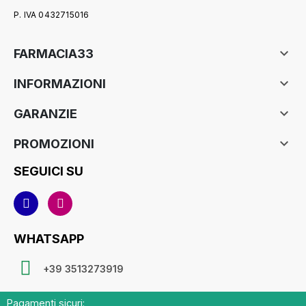
P. IVA 0432715016

FARMACIA33

INFORMAZIONI

GARANZIE

PROMOZIONI
SEGUICI SU
WHATSAPP
+39 3513273919
Pagamenti sicuri: