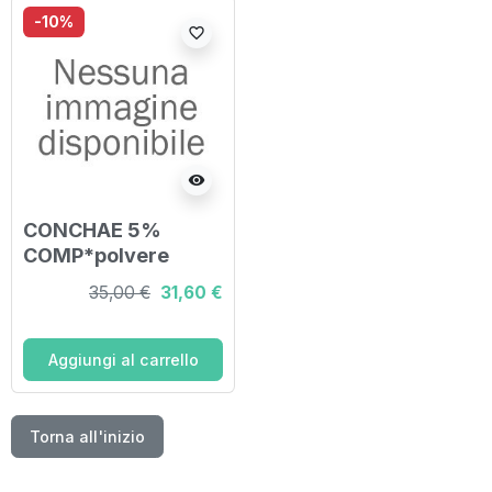
-10%
favorite_border
visibility
CONCHAE 5%
COMP*polvere
orale flacone 45 g
35,00 €
31,60 €
Aggiungi al carrello
Torna all'inizio