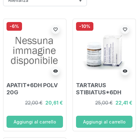
-6%
-10%
favorite_border
favorite_border
visibility
visibility
APATIT*6DH POLV
TARTARUS
20G
STIBIATUS*6DH
POLV20G
22,00 €
20,61 €
25,00 €
22,41 €
Aggiungi al carrello
Aggiungi al carrello