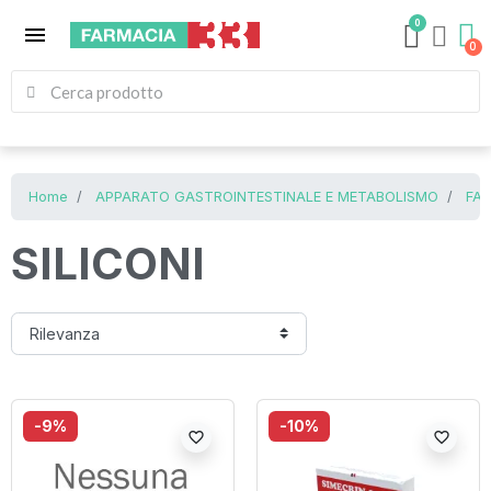
0
menu
Home
APPARATO GASTROINTESTINALE E METABOLISMO
FAR
SILICONI
-9%
-10%
favorite_border
favorite_border