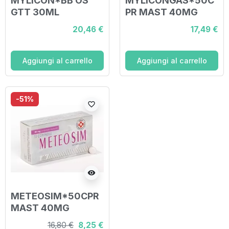
MYLICON*BB OS
MYLICONGAS*50C
GTT 30ML
PR MAST 40MG
20,46 €
17,49 €
Aggiungi al carrello
Aggiungi al carrello
-51%
favorite_border
visibility
METEOSIM*50CPR
MAST 40MG
16,80 €
8,25 €