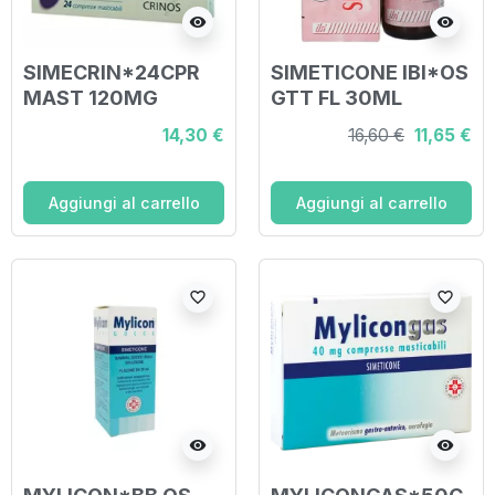
visibility
visibility
SIMECRIN*24CPR
SIMETICONE IBI*OS
MAST 120MG
GTT FL 30ML
14,30 €
16,60 €
11,65 €
Aggiungi al carrello
Aggiungi al carrello
favorite_border
favorite_border
visibility
visibility