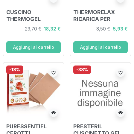
CUSCINO
THERMORELAX
THERMOGEL
RICARICA PER
RIUTILIZZABILE PER
FASCIA DOLORE
23,70 €
18,32 €
8,50 €
5,93 €
TERAPIA CALDO
LOMBARE 6
FREDDO CM 20X30
DISPOSITIVI
CON FODERA
AUTORISCALDANTI
Aggiungi al carrello
Aggiungi al carrello
FASCIA ELASTICA
ITC
-18%
-38%
favorite_border
favorite_border
visibility
visibility
PURESSENTIEL
PRESTERIL
CEROTTI
CUSCINETTO GEL