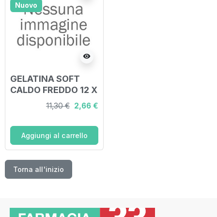
Nuovo
visibility
GELATINA SOFT
CALDO FREDDO 12 X
25 CM CON
11,30 €
2,66 €
COPERTURA
NYLON-TAFFETA' 1
PEZZO
Aggiungi al carrello
Torna all'inizio