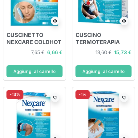
visibility
visibility
CUSCINETTO
CUSCINO
NEXCARE COLDHOT
TERMOTERAPIA
THERAPY PACK
NEXCARE COLDHOT
7,65 €
6,66 €
18,60 €
15,73 €
MINI 11X12CM
11X26MM
Aggiungi al carrello
Aggiungi al carrello
-13%
-1%
favorite_border
favorite_border