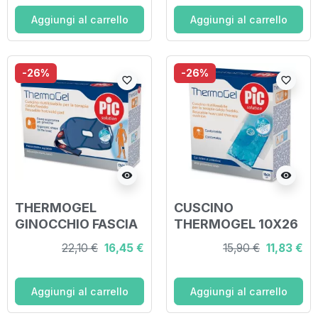
CON FASCIA
ELASTICA ITC
Aggiungi al carrello
Aggiungi al carrello
-26%
-26%
favorite_border
favorite_border
visibility
visibility
THERMOGEL
CUSCINO
GINOCCHIO FASCIA
THERMOGEL 10X26
17X30 CM ITC
CM TERAPIA CALDO
22,10 €
16,45 €
15,90 €
11,83 €
FREDDO CON
FODERA ITC
Aggiungi al carrello
Aggiungi al carrello