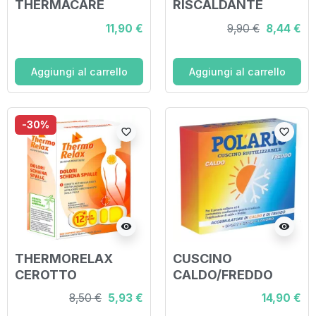
THERMACARE
RISCALDANTE
SPORT 8 ORE 3
SAGOMATA 2 PEZZI
11,90 €
9,90 €
8,44 €
PEZZI
Aggiungi al carrello
Aggiungi al carrello
-30%
favorite_border
favorite_border
visibility
visibility
THERMORELAX
CUSCINO
CEROTTO
CALDO/FREDDO
AUTORISCALDANTE
12X22 CM CON
8,50 €
5,93 €
14,90 €
DOLORE
FODERA 1 PEZZO