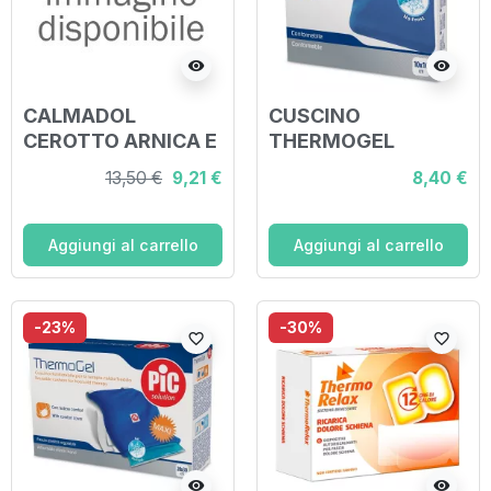
visibility
visibility
CALMADOL
CUSCINO
CEROTTO ARNICA E
THERMOGEL
ARTIGLIO DEL
RIUTILIZZABILE PER
13,50 €
9,21 €
8,40 €
DIAVOLO PER
TERAPIA CALDO
DOLORI ARTICOLARI
FREDDO CM 10X10
E MUSCOLARI 6
ITC
Aggiungi al carrello
Aggiungi al carrello
PEZZI
-23%
-30%
favorite_border
favorite_border
visibility
visibility