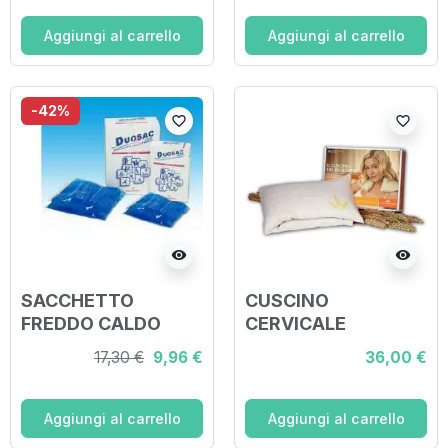
SCHIENA/SPALLE 3
PEZZI
Aggiungi al carrello
Aggiungi al carrello
-42%
favorite_border
favorite_border
visibility
visibility
SACCHETTO
CUSCINO
FREDDO CALDO
CERVICALE
DUOSAC 2
BENESSERE
17,30 €
9,96 €
36,00 €
SACCHETTI CON
NATTURHALSAN
APPLICATORE IN
TESSUTO NON
Aggiungi al carrello
Aggiungi al carrello
TESSUTO 13X25CM