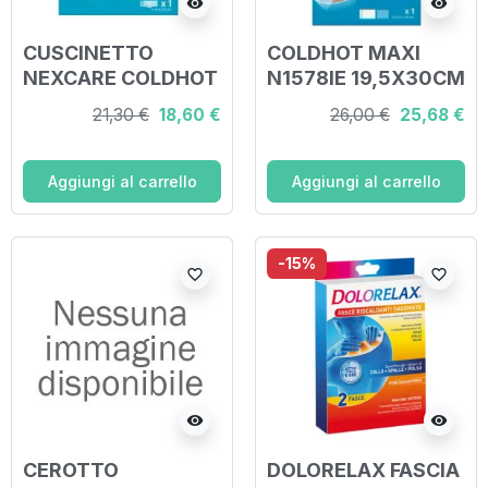
visibility
visibility
CUSCINETTO
COLDHOT MAXI
NEXCARE COLDHOT
N1578IE 19,5X30CM
THERAPY PACK
21,30 €
18,60 €
26,00 €
25,68 €
FLEXIBLE
11X23,5CM
Aggiungi al carrello
Aggiungi al carrello
-15%
favorite_border
favorite_border
visibility
visibility
CEROTTO
DOLORELAX FASCIA