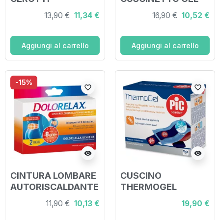
RISCALDANTI
CALDO/FREDDO
13,90 €
11,34 €
16,90 €
10,52 €
PUREHEAT
40X24 CM
ARTICOLAZIONI&M
USCOLI 3 PEZZI
Aggiungi al carrello
Aggiungi al carrello
-15%
favorite_border
favorite_border
visibility
visibility
CINTURA LOMBARE
CUSCINO
AUTORISCALDANTE
THERMOGEL
DOLORELAX 2 PEZZI
TERAPIA CALDO
11,90 €
10,13 €
19,90 €
FREDDO 10X26 CM