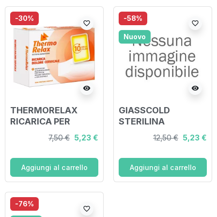
-30%
-58%
favorite_border
favorite_border
Nuovo
visibility
visibility
THERMORELAX
GIASSCOLD
RICARICA PER
STERILINA
FASCIA DOLORE
CUSCINETTO IN GEL
7,50 €
5,23 €
12,50 €
5,23 €
CERVICALE 6
DISPOSITIVI
AUTORISCALDANTI
Aggiungi al carrello
Aggiungi al carrello
-76%
favorite_border