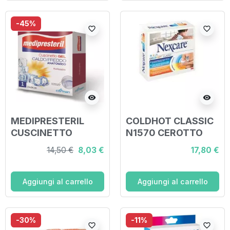
-45%
favorite_border
favorite_border
visibility
visibility
MEDIPRESTERIL
COLDHOT CLASSIC
CUSCINETTO
N1570 CEROTTO
CALDO/FREDDO
10X26,5CM
14,50 €
8,03 €
17,80 €
ANATOMICO
11X24CM
RIUTILIZZABILE
Aggiungi al carrello
Aggiungi al carrello
-30%
-11%
favorite_border
favorite_border