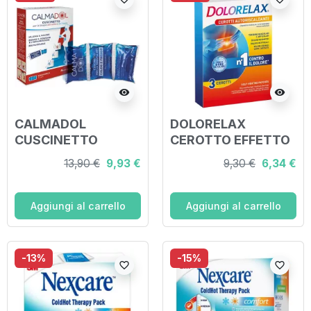
visibility
visibility
CALMADOL
DOLORELAX
CUSCINETTO
CEROTTO EFFETTO
CALDO-FREDDO
CALDO 3 PEZZI
13,90 €
9,93 €
9,30 €
6,34 €
Aggiungi al carrello
Aggiungi al carrello
-13%
-15%
favorite_border
favorite_border