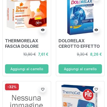
visibility
visibility
THERMORELAX
DOLORELAX
FASCIA DOLORE
CEROTTO EFFETTO
CERVICALE+4
FREDDO
10,90 €
7,61 €
9,30 €
8,26 €
DISPOSITIVI
AUTORISCALDANTI
Aggiungi al carrello
Aggiungi al carrello
-32%
favorite_border
favorite_border