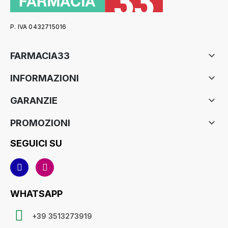
P. IVA 0432715016

FARMACIA33

INFORMAZIONI

GARANZIE

PROMOZIONI
SEGUICI SU
WHATSAPP
+39 3513273919