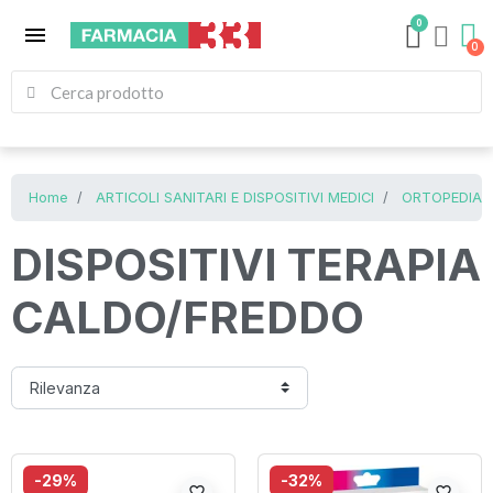
0
menu
Home
ARTICOLI SANITARI E DISPOSITIVI MEDICI
ORTOPEDIA 
DISPOSITIVI TERAPIA
CALDO/FREDDO
-29%
-32%
favorite_border
favorite_border