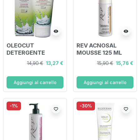
visibility
visibility
OLEOCUT
REV ACNOSAL
DETERGENTE
MOUSSE 125 ML
NORMALIZZANTE
14,90 €
13,27 €
15,90 €
15,76 €
AC 150 ML
Aggiungi al carrello
Aggiungi al carrello
-1%
-30%
favorite_border
favorite_border