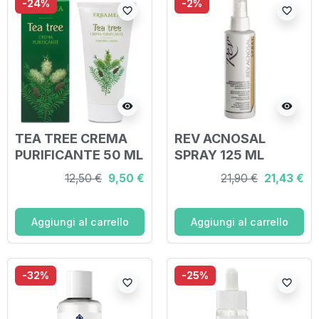
-24%
-2%
favorite_border
favorite_border
visibility
visibility
TEA TREE CREMA
REV ACNOSAL
PURIFICANTE 50 ML
SPRAY 125 ML
12,50 €
9,50 €
21,90 €
21,43 €
Aggiungi al carrello
Aggiungi al carrello
-32%
-25%
favorite_border
favorite_border