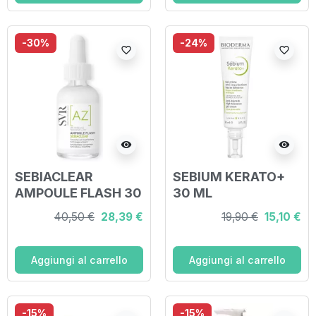
-30%
-24%
favorite_border
favorite_border
visibility
visibility
SEBIACLEAR
SEBIUM KERATO+
AMPOULE FLASH 30
30 ML
ML
40,50 €
28,39 €
19,90 €
15,10 €
Aggiungi al carrello
Aggiungi al carrello
-15%
-15%