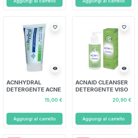
Aggiungi al carrello
Aggiungi al carrello
favorite_border
favorite_border
visibility
visibility
ACNHYDRAL
ACNAID CLEANSER
DETERGENTE ACNE
DETERGENTE VISO
75 ML
PELLI TENDENZA
15,00 €
20,90 €
ACNEICA 200 ML
Aggiungi al carrello
Aggiungi al carrello