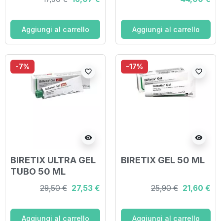
INTENSIVA
BIOATTIVA PER
PELLE IMPURA 30
Aggiungi al carrello
Aggiungi al carrello
ML
-7%
-17%
favorite_border
favorite_border
visibility
visibility
BIRETIX ULTRA GEL
BIRETIX GEL 50 ML
TUBO 50 ML
29,50 €
27,53 €
25,90 €
21,60 €
Aggiungi al carrello
Aggiungi al carrello