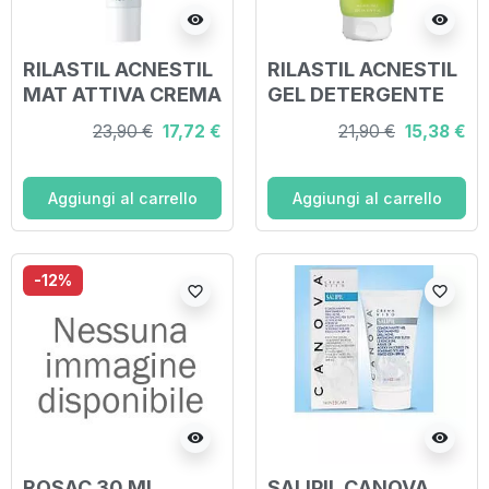
visibility
visibility
RILASTIL ACNESTIL
RILASTIL ACNESTIL
MAT ATTIVA CREMA
GEL DETERGENTE
IDRATANTE 40 ML
200 ML
23,90 €
17,72 €
21,90 €
15,38 €
Aggiungi al carrello
Aggiungi al carrello
-12%
favorite_border
favorite_border
visibility
visibility
ROSAC 30 ML
SALIPIL CANOVA