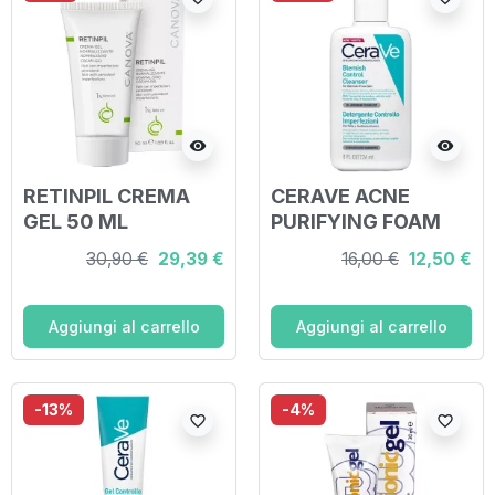
visibility
visibility
RETINPIL CREMA
CERAVE ACNE
GEL 50 ML
PURIFYING FOAM
GEL CLEANSER 236
30,90 €
29,39 €
16,00 €
12,50 €
ML
Aggiungi al carrello
Aggiungi al carrello
-13%
-4%
favorite_border
favorite_border