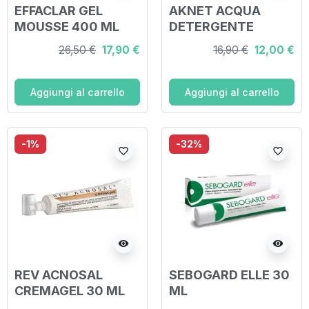
EFFACLAR GEL
AKNET ACQUA
MOUSSE 400 ML
DETERGENTE
RIEQUILIBRANTE
26,50 €
17,90 €
16,90 €
12,00 €
150 ML
Aggiungi al carrello
Aggiungi al carrello
-1%
-32%
favorite_border
favorite_border
visibility
visibility
REV ACNOSAL
SEBOGARD ELLE 30
CREMAGEL 30 ML
ML