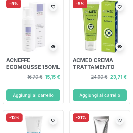
-9%
-5%
favorite_border
favorite_border
visibility
visibility
ACNEFFE
ACMED CREMA
ECOMOUSSE 150ML
TRATTAMENTO
PELLE GRASSA
16,70 €
15,15 €
24,90 €
23,71 €
SOGGETTA A
IMPERFEZIONI 75
ML
Aggiungi al carrello
Aggiungi al carrello
-12%
-21%
favorite_border
favorite_border