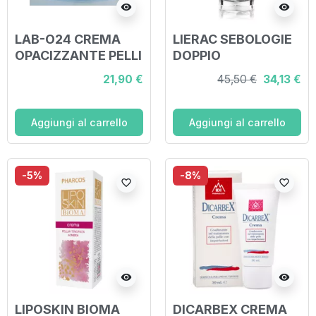
visibility
visibility
LAB-O24 CREMA
LIERAC SEBOLOGIE
OPACIZZANTE PELLI
DOPPIO
MISTE CETRIOLO E
CONCENTRATO
21,90 €
45,50 €
34,13 €
BARDANA 50 ML
JOUR & NUIT 30 ML
Aggiungi al carrello
Aggiungi al carrello
-5%
-8%
favorite_border
favorite_border
visibility
visibility
LIPOSKIN BIOMA
DICARBEX CREMA