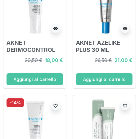
visibility
visibility
AKNET
AKNET AZELIKE
DERMOCONTROL
PLUS 30 ML
40 ML
20,50 €
18,00 €
26,50 €
21,00 €
Aggiungi al carrello
Aggiungi al carrello
-14%
favorite_border
favorite_border