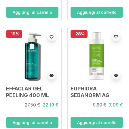
Aggiungi al carrello
Aggiungi al carrello
-19%
-28%
favorite_border
favorite_border
visibility
visibility
EFFACLAR GEL
EUPHIDRA
PEELING 400 ML
SEBANORM AG
LOZIONE
27,50 €
22,19 €
9,90 €
7,09 €
ASTRINGENTE 250
ML
Aggiungi al carrello
Aggiungi al carrello