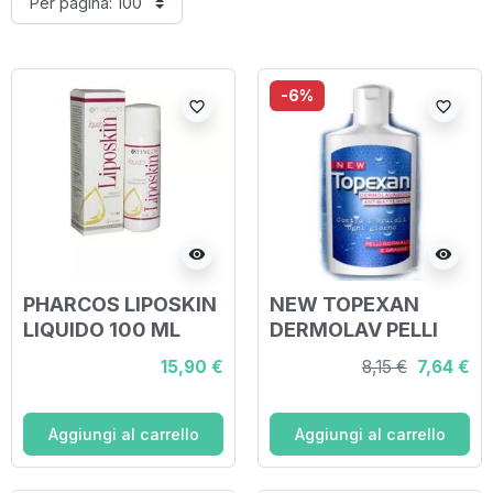
-6%
favorite_border
favorite_border
visibility
visibility
PHARCOS LIPOSKIN
NEW TOPEXAN
LIQUIDO 100 ML
DERMOLAV PELLI
NORMALI 150 ML
15,90 €
8,15 €
7,64 €
Aggiungi al carrello
Aggiungi al carrello