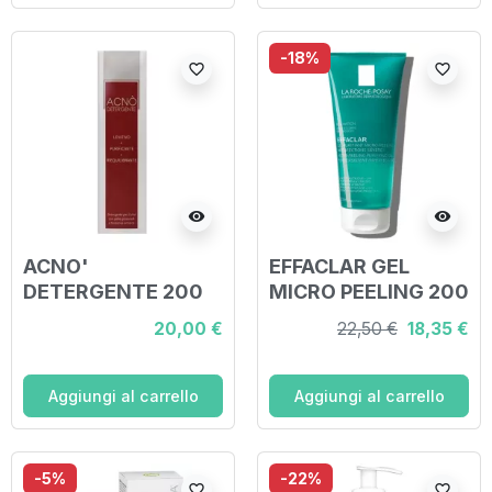
-18%
favorite_border
favorite_border
visibility
visibility
ACNO'
EFFACLAR GEL
DETERGENTE 200
MICRO PEELING 200
ML
ML
20,00 €
22,50 €
18,35 €
Aggiungi al carrello
Aggiungi al carrello
-5%
-22%
favorite_border
favorite_border