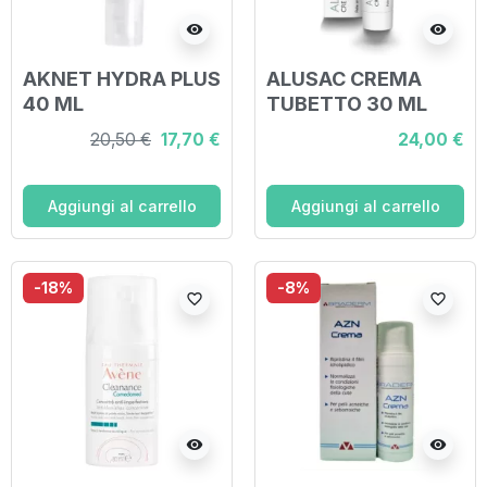
visibility
visibility
AKNET HYDRA PLUS
ALUSAC CREMA
40 ML
TUBETTO 30 ML
20,50 €
17,70 €
24,00 €
Aggiungi al carrello
Aggiungi al carrello
-18%
-8%
favorite_border
favorite_border
visibility
visibility