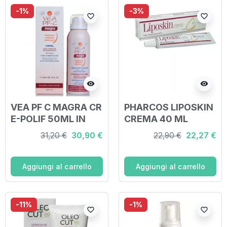
-1%
-3%
favorite_border
favorite_border
visibility
visibility
VEA PF C MAGRA CR
PHARCOS LIPOSKIN
E-POLIF 50ML IN
CREMA 40 ML
BOMBOLETTA
31,20 €
30,90 €
22,90 €
22,27 €
AIRLESS
Aggiungi al carrello
Aggiungi al carrello
-11%
-1%
favorite_border
favorite_border