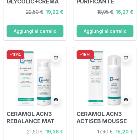
GLYCOLIC+CREMA
PURIFICANTE
PURIFICANTE 30 ML
MENTA ACQUATICA
22,50 €
19,22 €
18,95 €
16,27 €
50 G
Aggiungi al carrello
Aggiungi al carrello
-10%
-15%
favorite_border
favorite_border
visibility
visibility
CERAMOL ACN3
CERAMOL ACN3
REBALANCE MAT
ACTISEB MOUSSE
50 ML
150 ML
21,50 €
19,38 €
17,90 €
15,20 €