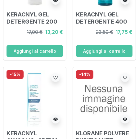
visibility
visibility
KERACNYL GEL
KERACNYL GEL
DETERGENTE 200
DETERGENTE 400
ML
ML
17,00 €
13,20 €
23,50 €
17,75 €
Aggiungi al carrello
Aggiungi al carrello
-15%
-14%
favorite_border
favorite_border
visibility
visibility
KERACNYL
KLORANE POLVERE