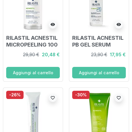
visibility
visibility
RILASTIL ACNESTIL
RILASTIL ACNESTIL
MICROPEELING 100
PB GEL SERUM
ML
SEBOREGOLATORE
29,90 €
20,48 €
23,90 €
17,95 €
30 ML
Aggiungi al carrello
Aggiungi al carrello
-26%
-30%
favorite_border
favorite_border