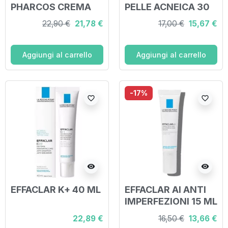
PHARCOS CREMA
PELLE ACNEICA 30
40 ML
ML
22,90 €
21,78 €
17,00 €
15,67 €
Aggiungi al carrello
Aggiungi al carrello
-17%
favorite_border
favorite_border
visibility
visibility
EFFACLAR K+ 40 ML
EFFACLAR AI ANTI
IMPERFEZIONI 15 ML
22,89 €
16,50 €
13,66 €