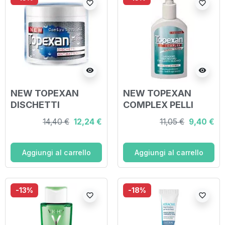
favorite_border
favorite_border
visibility
visibility
NEW TOPEXAN
NEW TOPEXAN
DISCHETTI
COMPLEX PELLI
DERMOPURIFICANTI
SENSIBILI 150 ML
14,40 €
12,24 €
11,05 €
9,40 €
66 PEZZI
Aggiungi al carrello
Aggiungi al carrello
-13%
-18%
favorite_border
favorite_border