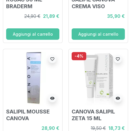
BRADERM
CREMA VISO
ANTIACNE 50 ML
24,90 €
21,89 €
35,90 €
Aggiungi al carrello
Aggiungi al carrello
-4%
favorite_border
favorite_border
visibility
visibility
SALIPIL MOUSSE
CANOVA SALIPIL
CANOVA
ZETA 15 ML
VISO/CORPO 150 ML
28,90 €
19,50 €
18,73 €