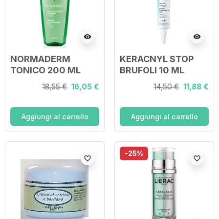
visibility
visibility
NORMADERM
KERACNYL STOP
TONICO 200 ML
BRUFOLI 10 ML
18,55 €
16,05 €
14,50 €
11,88 €
Aggiungi al carrello
Aggiungi al carrello
-25%
favorite_border
favorite_border