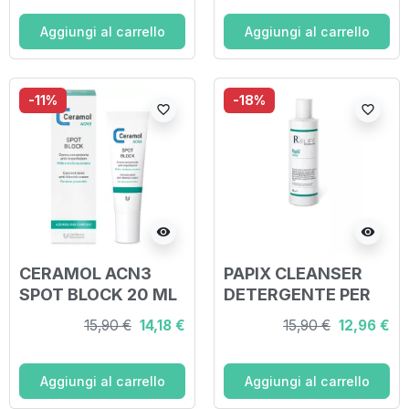
Aggiungi al carrello
Aggiungi al carrello
-11%
-18%
favorite_border
favorite_border
visibility
visibility
CERAMOL ACN3
PAPIX CLEANSER
SPOT BLOCK 20 ML
DETERGENTE PER
PELLI GRASSE CON
15,90 €
14,18 €
15,90 €
12,96 €
IMPERFEZIONI E
ACNE 200 ML
Aggiungi al carrello
Aggiungi al carrello