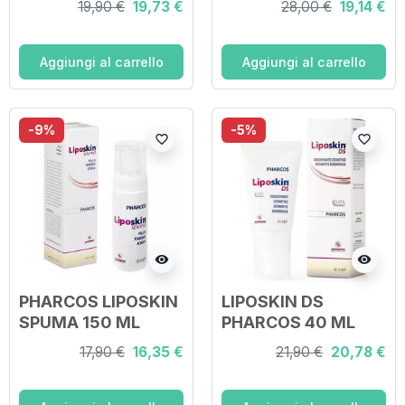
19,90 €
19,73 €
28,00 €
19,14 €
Aggiungi al carrello
Aggiungi al carrello
-9%
-5%
favorite_border
favorite_border
visibility
visibility
PHARCOS LIPOSKIN
LIPOSKIN DS
SPUMA 150 ML
PHARCOS 40 ML
17,90 €
16,35 €
21,90 €
20,78 €