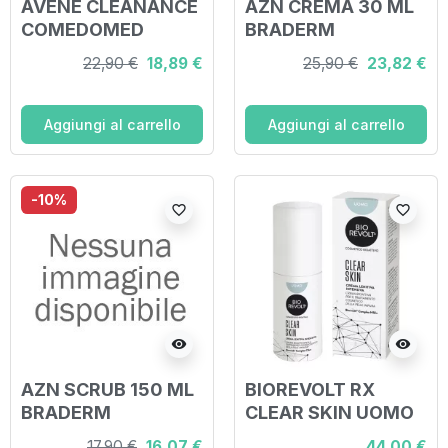
AVENE CLEANANCE
AZN CREMA 30 ML
COMEDOMED
BRADERM
CONCENTRATO 30
22,90 €
18,89 €
25,90 €
23,82 €
ML
Aggiungi al carrello
Aggiungi al carrello
-10%
favorite_border
favorite_border
visibility
visibility
AZN SCRUB 150 ML
BIOREVOLT RX
BRADERM
CLEAR SKIN UOMO
CREMA LENITIVA
17,90 €
16,07 €
44,00 €