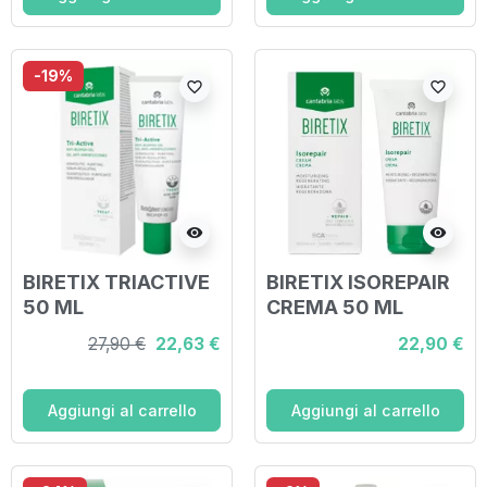
-19%
favorite_border
favorite_border
visibility
visibility
BIRETIX TRIACTIVE
BIRETIX ISOREPAIR
50 ML
CREMA 50 ML
27,90 €
22,63 €
22,90 €
Aggiungi al carrello
Aggiungi al carrello