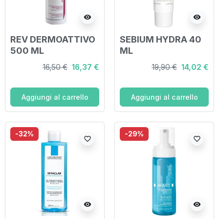
visibility
visibility
REV DERMOATTIVO
SEBIUM HYDRA 40
500 ML
ML
16,50 €
16,37 €
19,90 €
14,02 €
Aggiungi al carrello
Aggiungi al carrello
-32%
-29%
favorite_border
favorite_border
visibility
visibility