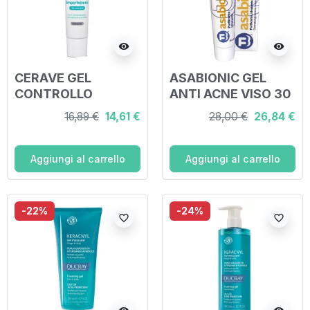
visibility
visibility
CERAVE GEL
ASABIONIC GEL
CONTROLLO
ANTI ACNE VISO 30
IMPERFEZIONI 40
ML
16,89 €
14,61 €
28,00 €
26,84 €
ML
Aggiungi al carrello
Aggiungi al carrello
-22%
-24%
favorite_border
favorite_border