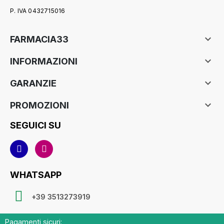
P. IVA 0432715016

FARMACIA33

INFORMAZIONI

GARANZIE

PROMOZIONI
SEGUICI SU
WHATSAPP
+39 3513273919
Pagamenti sicuri: