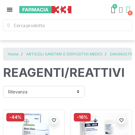
0
menu
Home
ARTICOLI SANITARI E DISPOSITIVI MEDICI
DIAGNOSTICI
REAGENTI/REATTIVI
-44%
-16%
favorite_border
favorite_border