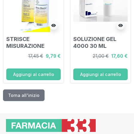
visibility
visibility
STRISCE
SOLUZIONE GEL
MISURAZIONE
4000 30 ML
GLICOSURIA E
17,45 €
9,79 €
21,00 €
17,60 €
CHETONURIA
KETODIASTIX 50
PEZZI
Aggiungi al carrello
Aggiungi al carrello
Torna all'inizio