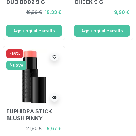
DUO BD02 9 G
CHEEK 9 G
18,90 €
18,33 €
9,90 €
Aggiungi al carrello
Aggiungi al carrello
-15%
favorite_border
Nuovo
visibility
EUPHIDRA STICK
BLUSH PINKY
21,90 €
18,67 €