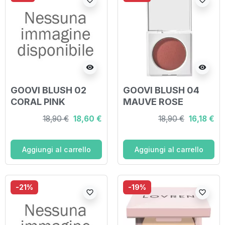
visibility
visibility
GOOVI BLUSH 02
GOOVI BLUSH 04
CORAL PINK
MAUVE ROSE
18,90 €
18,60 €
18,90 €
16,18 €
Aggiungi al carrello
Aggiungi al carrello
-21%
-19%
favorite_border
favorite_border