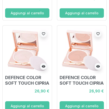
309 MARBRE ROSE
310 ROUGE
FRAMBOISE
Aggiungi al carrello
Aggiungi al carrello
favorite_border
favorite_border
visibility
visibility
DEFENCE COLOR
DEFENCE COLOR
SOFT TOUCH CIPRIA
SOFT TOUCH CIPRIA
COMPATTA N101
COMPATTA N102
26,90 €
26,90 €
IVOIRE
MIEL
Aggiungi al carrello
Aggiungi al carrello