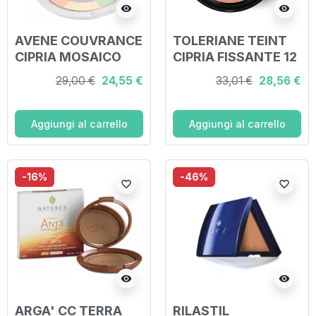
visibility
visibility
AVENE COUVRANCE
TOLERIANE TEINT
CIPRIA MOSAICO
CIPRIA FISSANTE 12
LUMINOSITA'
G
29,00 €
24,55 €
33,01 €
28,56 €
Aggiungi al carrello
Aggiungi al carrello
-16%
-46%
favorite_border
favorite_border
visibility
visibility
ARGA' CC TERRA
RILASTIL