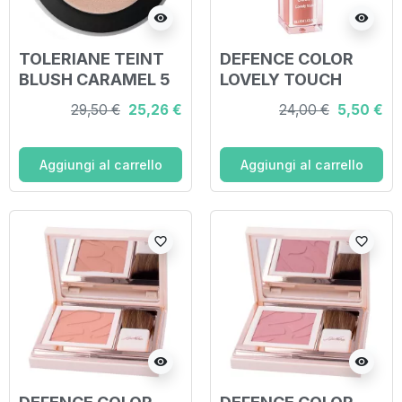
visibility
visibility
TOLERIANE TEINT
DEFENCE COLOR
BLUSH CARAMEL 5
LOVELY TOUCH
ML
BLUSH LIQUIDO
29,50 €
25,26 €
24,00 €
5,50 €
N401 ROSE
Aggiungi al carrello
Aggiungi al carrello
favorite_border
favorite_border
visibility
visibility