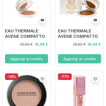
visibility
visibility
EAU THERMALE
EAU THERMALE
AVENE COMPATTO
AVENE COMPATTO
SPF50 SABBIA 10 G
SPF50 DORATO 10 G
26,90 €
16,48 €
26,90 €
16,48 €
Aggiungi al carrello
Aggiungi al carrello
-14%
-77%
favorite_border
favorite_border