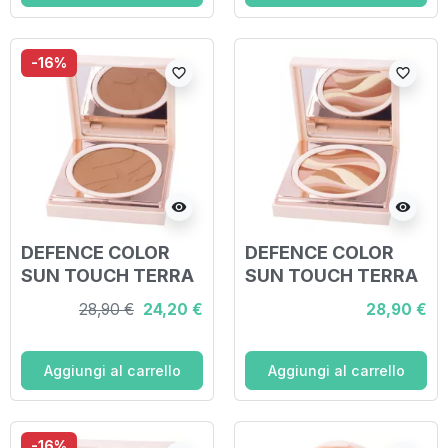
-16%
favorite_border
favorite_border
visibility
visibility
DEFENCE COLOR
DEFENCE COLOR
SUN TOUCH TERRA
SUN TOUCH TERRA
COMPATTA 202
COMPATTA 206
28,90 €
24,20 €
28,90 €
SOLEIL
MOSAIQUE
Aggiungi al carrello
Aggiungi al carrello
-16%