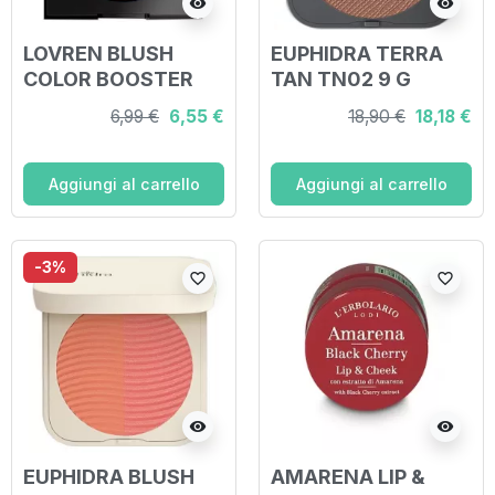
visibility
visibility
LOVREN BLUSH
EUPHIDRA TERRA
COLOR BOOSTER
TAN TN02 9 G
6,99 €
6,55 €
18,90 €
18,18 €
Aggiungi al carrello
Aggiungi al carrello
-3%
favorite_border
favorite_border
visibility
visibility
EUPHIDRA BLUSH
AMARENA LIP &