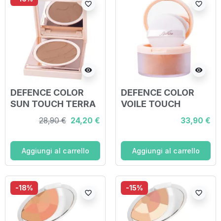
favorite_border
favorite_border
visibility
visibility
DEFENCE COLOR
DEFENCE COLOR
SUN TOUCH TERRA
VOILE TOUCH
COMPATTA 207
CIPRIA IN POLVERE
28,90 €
24,20 €
33,90 €
NOISETTE
LIBERA
Aggiungi al carrello
Aggiungi al carrello
-18%
-15%
favorite_border
favorite_border