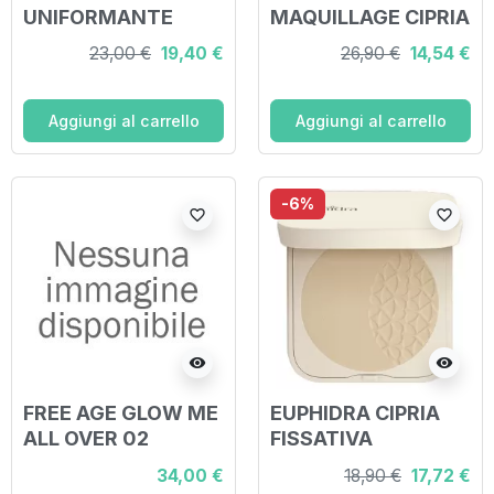
UNIFORMANTE
MAQUILLAGE CIPRIA
SAHARA SPF15 9 G
COMPATTA
23,00 €
19,40 €
26,90 €
14,54 €
NATURE'S
PERFEZIONE 8 G
Aggiungi al carrello
Aggiungi al carrello
-6%
favorite_border
favorite_border
visibility
visibility
FREE AGE GLOW ME
EUPHIDRA CIPRIA
ALL OVER 02
FISSATIVA
INVISIBILE 9 G
34,00 €
18,90 €
17,72 €