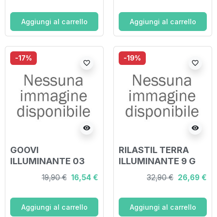
Aggiungi al carrello
Aggiungi al carrello
-17%
-19%
favorite_border
favorite_border
visibility
visibility
GOOVI
RILASTIL TERRA
ILLUMINANTE 03
ILLUMINANTE 9 G
CARAMEL GOLD
19,90 €
16,54 €
32,90 €
26,69 €
Aggiungi al carrello
Aggiungi al carrello