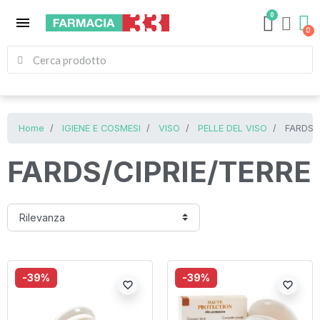
0
menu
Home
IGIENE E COSMESI
VISO
PELLE DEL VISO
FARDS/C
FARDS/CIPRIE/TERRE
-39%
-39%
favorite_border
favorite_border