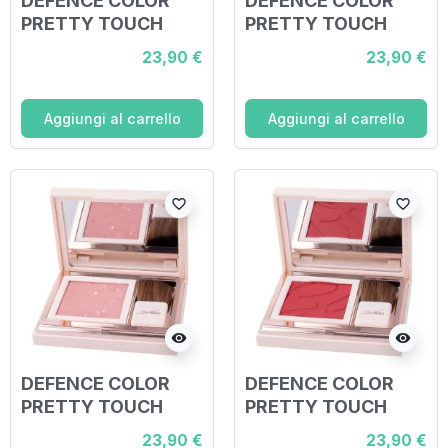
DEFENCE COLOR
DEFENCE COLOR
PRETTY TOUCH
PRETTY TOUCH
FARD COMPATTO
FARD COMPATTO
23,90 €
23,90 €
302 PECHE
303 BOIS DE ROSE
Aggiungi al carrello
Aggiungi al carrello
favorite_border
favorite_border
visibility
visibility
DEFENCE COLOR
DEFENCE COLOR
PRETTY TOUCH
PRETTY TOUCH
FARD COMPATTO
FARD COMPATTO
23,90 €
23,90 €