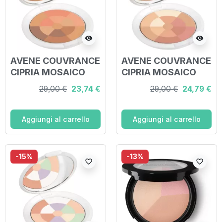
visibility
visibility
AVENE COUVRANCE
AVENE COUVRANCE
CIPRIA MOSAICO
CIPRIA MOSAICO
SOLE
BONNE MINE
29,00 €
23,74 €
29,00 €
24,79 €
Aggiungi al carrello
Aggiungi al carrello
-15%
-13%
favorite_border
favorite_border