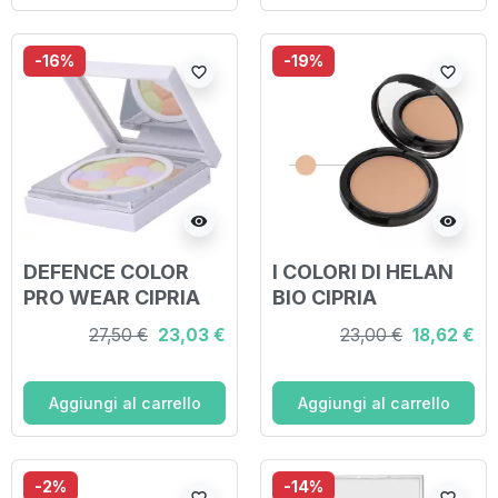
-16%
-19%
favorite_border
favorite_border
visibility
visibility
DEFENCE COLOR
I COLORI DI HELAN
PRO WEAR CIPRIA
BIO CIPRIA
CORRETTIVA 10 G
COMPATTA-
27,50 €
23,03 €
23,00 €
18,62 €
NATURALE
Aggiungi al carrello
Aggiungi al carrello
-2%
-14%
favorite_border
favorite_border