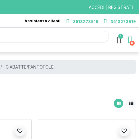
ACCEDI | REGISTRATI
Assistenza clienti
3513273919
3513273919
0
CIABATTE/PANTOFOLE
view_module
view_list
favorite_border
favorite_border