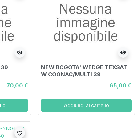
visibility
visibility
 39
NEW BOGOTA' WEDGE TEXSAT
W COGNAC/MULTI 39
70,00 €
65,00 €
llo
Aggiungi al carrello
visibility
favorite_border