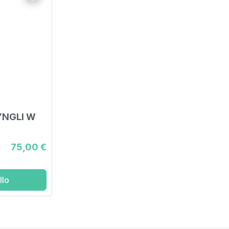
YNGLI W
75,00 €
llo