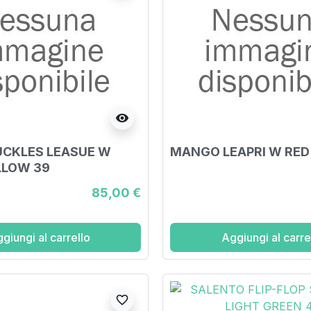
visibility
UCKLES LEASUE W
MANGO LEAPRI W RED
LLOW 39
85,00 €
giungi al carrello
Aggiungi al carre
favorite_border