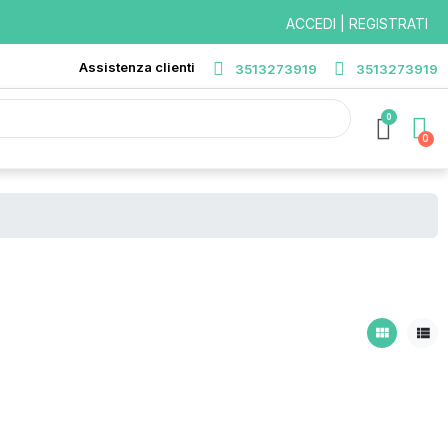
ACCEDI | REGISTRATI
Assistenza clienti
3513273919
3513273919
0
view_module
view_list