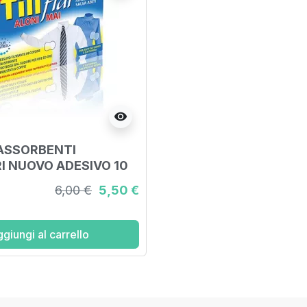
visibility
 ASSORBENTI
I NUOVO ADESIVO 10
6,00 €
5,50 €
giungi al carrello