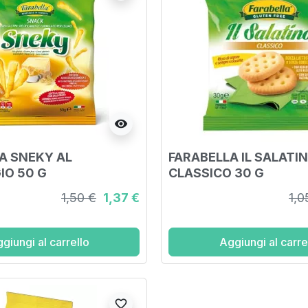
visibility
A SNEKY AL
FARABELLA IL SALATI
O 50 G
CLASSICO 30 G
1,50 €
1,37 €
1,0
giungi al carrello
Aggiungi al carre
favorite_border