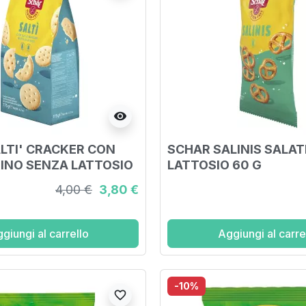
visibility
LTI' CRACKER CON
SCHAR SALINIS SALAT
INO SENZA LATTOSIO
LATTOSIO 60 G
4,00 €
3,80 €
giungi al carrello
Aggiungi al carre
-10%
favorite_border