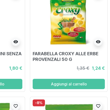
visibility
visibility
INI SENZA
FARABELLA CROXY ALLE ERBE
PROVENZALI 50 G
1,80 €
1,35 €
1,24 €
llo
Aggiungi al carrello
-8%
favorite_border
favorite_border