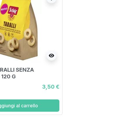
visibility
RALLI SENZA
 120 G
3,50 €
giungi al carrello