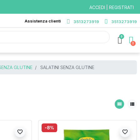
ACCEDI | REGISTRATI
Assistenza clienti
3513273919
3513273919
0
SENZA GLUTINE
SALATINI SENZA GLUTINE
view_module
view_list
-8%
favorite_border
favorite_border