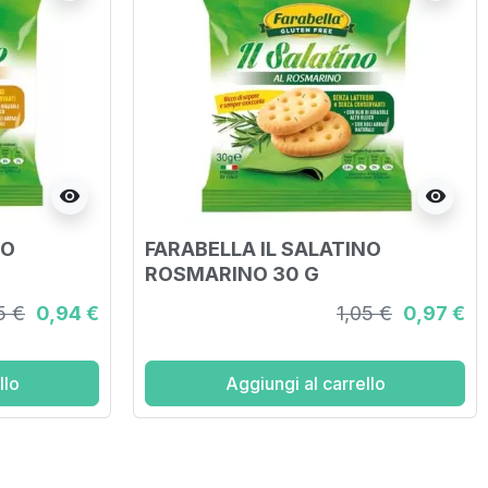
visibility
visibility
NO
FARABELLA IL SALATINO
ROSMARINO 30 G
5 €
0,94 €
1,05 €
0,97 €
llo
Aggiungi al carrello