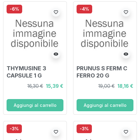
-6%
-4%
favorite_border
favorite_border
visibility
visibility
THYMUSINE 3
PRUNUS S FERM C
CAPSULE 1 G
FERRO 20 G
GLOBULI WALA
16,30 €
15,39 €
19,00 €
18,16 €
Aggiungi al carrello
Aggiungi al carrello
-3%
-3%
favorite_border
favorite_border