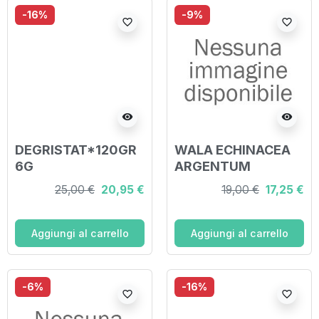
-16%
-9%
favorite_border
favorite_border
visibility
visibility
DEGRISTAT*120GR
WALA ECHINACEA
6G
ARGENTUM
GLOBULI 20 G
25,00 €
20,95 €
19,00 €
17,25 €
Aggiungi al carrello
Aggiungi al carrello
-6%
-16%
favorite_border
favorite_border