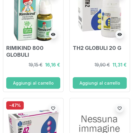
visibility
visibility
RIMIKIND 800
TH2 GLOBULI 20 G
GLOBULI
19,15 €
16,16 €
19,90 €
11,31 €
Aggiungi al carrello
Aggiungi al carrello
-47%
favorite_border
favorite_border