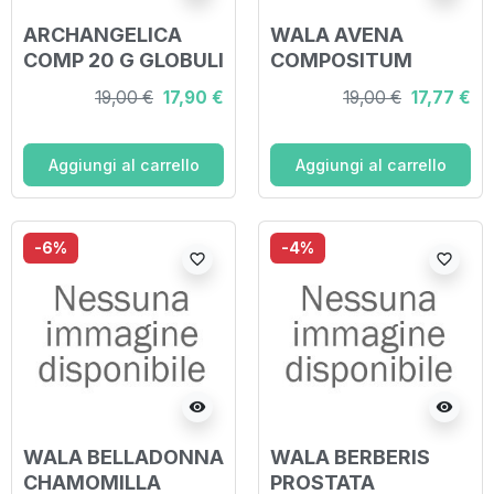
ARCHANGELICA
WALA AVENA
COMP 20 G GLOBULI
COMPOSITUM
WALA
GLOBULI 20 G
19,00 €
17,90 €
19,00 €
17,77 €
Aggiungi al carrello
Aggiungi al carrello
-6%
-4%
favorite_border
favorite_border
visibility
visibility
WALA BELLADONNA
WALA BERBERIS
CHAMOMILLA
PROSTATA