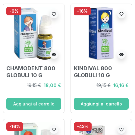
-6%
-16%
favorite_border
favorite_border
visibility
visibility
CHAMODENT 800
KINDIVAL 800
GLOBULI 10 G
GLOBULI 10 G
19,15 €
18,00 €
19,15 €
16,16 €
Aggiungi al carrello
Aggiungi al carrello
-16%
-43%
favorite_border
favorite_border