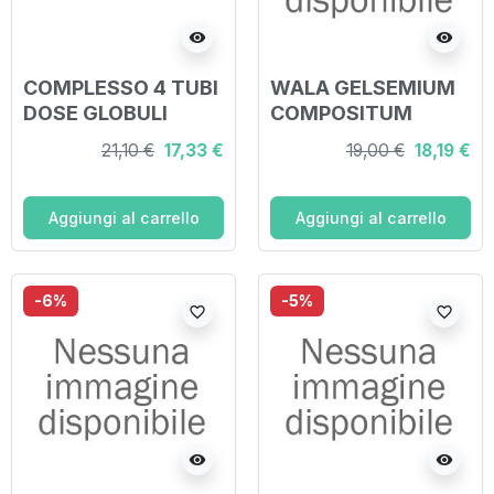
visibility
visibility
COMPLESSO 4 TUBI
WALA GELSEMIUM
DOSE GLOBULI
COMPOSITUM
GLOBULI 20 G
21,10 €
17,33 €
19,00 €
18,19 €
Aggiungi al carrello
Aggiungi al carrello
-6%
-5%
favorite_border
favorite_border
visibility
visibility