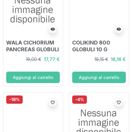
visibility
visibility
WALA CICHORIUM
COLIKIND 800
PANCREAS GLOBULI
GLOBULI 10 G
20 G
19,00 €
17,77 €
19,15 €
16,16 €
Aggiungi al carrello
Aggiungi al carrello
-18%
-4%
favorite_border
favorite_border