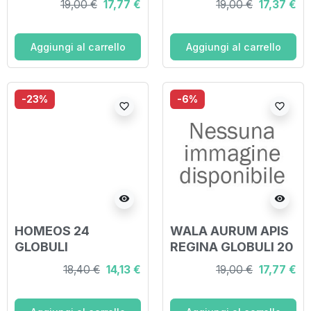
19,00 €
17,77 €
19,00 €
17,37 €
Aggiungi al carrello
Aggiungi al carrello
-23%
-6%
favorite_border
favorite_border
visibility
visibility
HOMEOS 24
WALA AURUM APIS
GLOBULI
REGINA GLOBULI 20
G
18,40 €
14,13 €
19,00 €
17,77 €