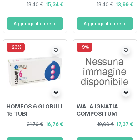
18,40 €
15,34 €
18,40 €
13,99 €
Aggiungi al carrello
Aggiungi al carrello
-23%
-9%
favorite_border
favorite_border
visibility
visibility
HOMEOS 6 GLOBULI
WALA IGNATIA
15 TUBI
COMPOSITUM
GLOBULI 20 G
21,70 €
16,76 €
19,00 €
17,37 €