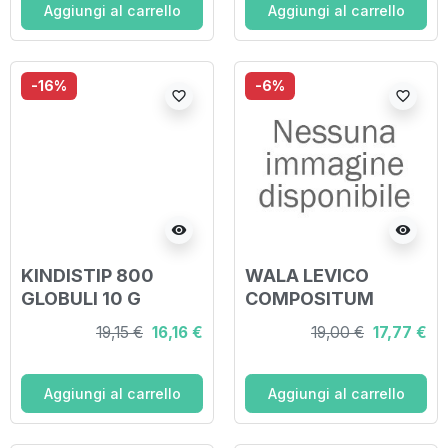
Aggiungi al carrello
Aggiungi al carrello
-16%
-6%
favorite_border
favorite_border
visibility
visibility
KINDISTIP 800
WALA LEVICO
GLOBULI 10 G
COMPOSITUM
GLOBULI 20 G
19,15 €
16,16 €
19,00 €
17,77 €
Aggiungi al carrello
Aggiungi al carrello