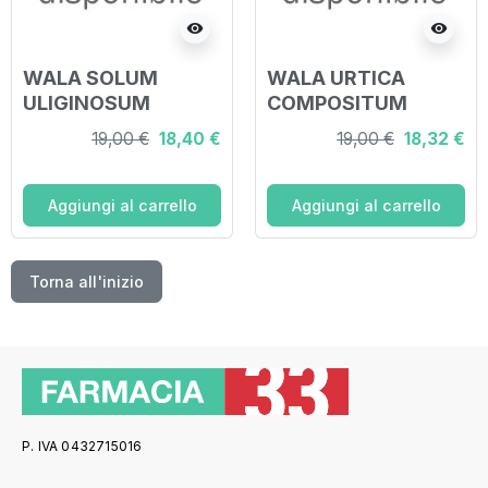
visibility
visibility
WALA SOLUM
WALA URTICA
ULIGINOSUM
COMPOSITUM
COMPOSITUM
GLOBULI 20 G
19,00 €
18,40 €
19,00 €
18,32 €
GLOBULI 20 G
Aggiungi al carrello
Aggiungi al carrello
Torna all'inizio
P. IVA 0432715016