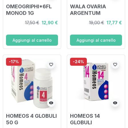
OMEOGRIPHI*6FL
WALA OVARIA
MONOD 1G
ARGENTUM
GLOBULI 20 G
17,50 €
12,90 €
19,00 €
17,77 €
Aggiungi al carrello
Aggiungi al carrello
-17%
-24%
favorite_border
favorite_border
visibility
visibility
HOMEOS 4 GLOBULI
HOMEOS 14
50 G
GLOBULI