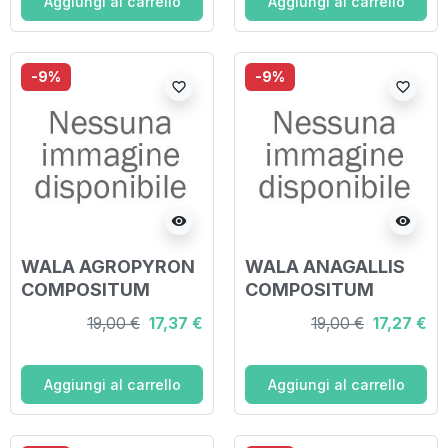
Aggiungi al carrello
Aggiungi al carrello
-9%
-9%
favorite_border
favorite_border
visibility
visibility
WALA AGROPYRON
WALA ANAGALLIS
COMPOSITUM
COMPOSITUM
GLOBULI 20 G
GLOBULI 20 G
19,00 €
17,37 €
19,00 €
17,27 €
Aggiungi al carrello
Aggiungi al carrello