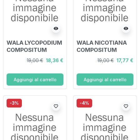
visibility
visibility
WALA LYCOPODIUM
WALA NICOTIANA
COMPOSITUM
COMPOSITUM
GLOBULI 20 G
GLOBULI 20 G
19,00 €
18,36 €
19,00 €
17,77 €
Aggiungi al carrello
Aggiungi al carrello
-3%
-4%
favorite_border
favorite_border