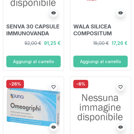
visibility
visibility
SENVA 30 CAPSULE
WALA SILICEA
IMMUNOVANDA
COMPOSITUM
GLOBULI 20 G
92,00 €
91,25 €
19,00 €
17,26 €
Aggiungi al carrello
Aggiungi al carrello
-26%
-6%
favorite_border
favorite_border
visibility
visibility