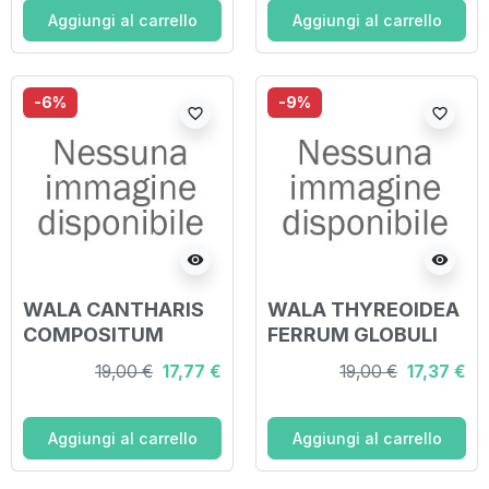
Aggiungi al carrello
Aggiungi al carrello
-6%
-9%
favorite_border
favorite_border
visibility
visibility
WALA CANTHARIS
WALA THYREOIDEA
COMPOSITUM
FERRUM GLOBULI
GLOBULI 20 G
20 G
19,00 €
17,77 €
19,00 €
17,37 €
Aggiungi al carrello
Aggiungi al carrello