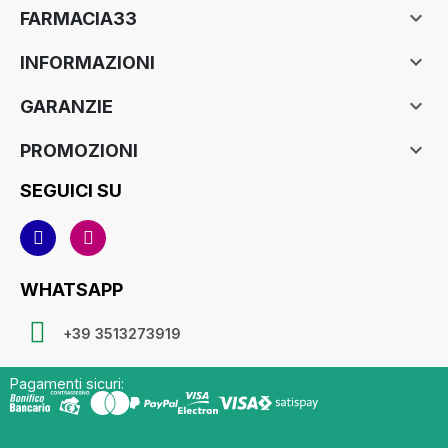

FARMACIA33

INFORMAZIONI

GARANZIE

PROMOZIONI
SEGUICI SU
WHATSAPP
+39 3513273919
Pagamenti sicuri: