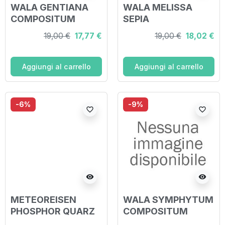
WALA GENTIANA
WALA MELISSA
COMPOSITUM
SEPIA
GLOBULI 20 G
COMPOSITUM
19,00 €
17,77 €
19,00 €
18,02 €
GLOBULI 20 G
Aggiungi al carrello
Aggiungi al carrello
-6%
-9%
favorite_border
favorite_border
visibility
visibility
METEOREISEN
WALA SYMPHYTUM
PHOSPHOR QUARZ
COMPOSITUM
20 G GLOBULI WALA
GLOBULI 20 G