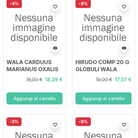
-4%
-9%
favorite_border
favorite_border
visibility
visibility
WALA CARDUUS
HIRUDO COMP 20 G
MARIANUS OXALIS
GLOBULI WALA
GLOBULI 20 G
19,00 €
18,29 €
19,00 €
17,37 €
Aggiungi al carrello
Aggiungi al carrello
-3%
-6%
favorite_border
favorite_border