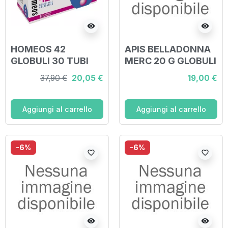
visibility
visibility
HOMEOS 42
APIS BELLADONNA
GLOBULI 30 TUBI
MERC 20 G GLOBULI
WALA
37,90 €
20,05 €
19,00 €
Aggiungi al carrello
Aggiungi al carrello
-6%
-6%
favorite_border
favorite_border
visibility
visibility