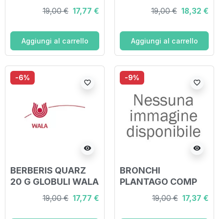
GLOBULI 20 G
COMPOSITUM
19,00 €
17,77 €
19,00 €
18,32 €
GLOBULI 20 G
Aggiungi al carrello
Aggiungi al carrello
-6%
-9%
favorite_border
favorite_border
visibility
visibility
BERBERIS QUARZ
BRONCHI
20 G GLOBULI WALA
PLANTAGO COMP
20 G GLOBULI WALA
19,00 €
17,77 €
19,00 €
17,37 €