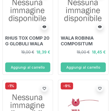
visibility
visibility
RHUS TOX COMP 20
WALA ROBINIA
G GLOBULI WALA
COMPOSITUM
GLOBULI 20 G
19,00 €
18,39 €
19,00 €
18,45 €
Aggiungi al carrello
Aggiungi al carrello
-1%
-9%
favorite_border
favorite_border