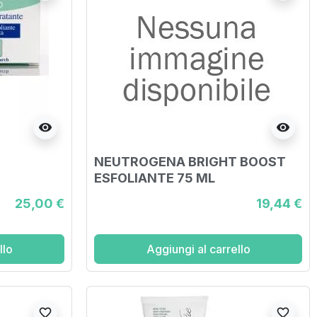
visibility
visibility
NEUTROGENA BRIGHT BOOST
ESFOLIANTE 75 ML
25,00 €
19,44 €
llo
Aggiungi al carrello
favorite_border
favorite_border