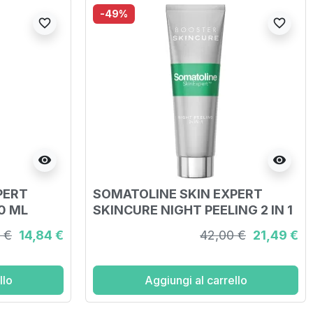
-49%
favorite_border
favorite_border
visibility
visibility
PERT
SOMATOLINE SKIN EXPERT
0 ML
SKINCURE NIGHT PEELING 2 IN 1
50 ML
 €
14,84 €
42,00 €
21,49 €
llo
Aggiungi al carrello