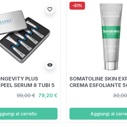
-51%
favorite_border
visibility
NGEVITY PLUS
SOMATOLINE SKIN EX
PEEL SERUM 8 TUBI 5
CREMA ESFOLIANTE 5
99,00 €
79,20 €
30,00
giungi al carrello
Aggiungi al carre