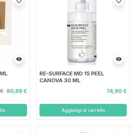
favorite_border
favorite_border
visibility
visibility
0ML
RE-SURFACE MD 15 PEEL
CANOVA 30 ML
 €
80,89 €
74,90 €
llo
Aggiungi al carrello