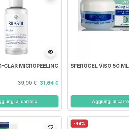
visibility
 D-CLAR MICROPEELING
SFEROGEL VISO 50 ML
39,90 €
31,64 €
giungi al carrello
Aggiungi al carre
-49%
favorite_border