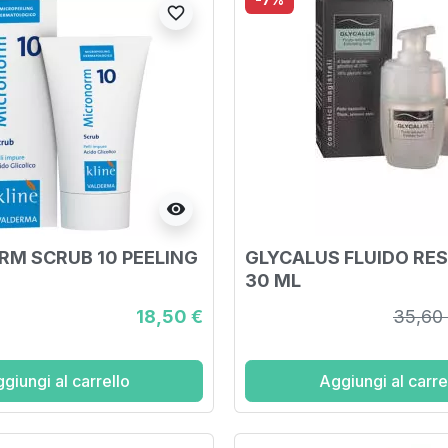
favorite_border
visibility
M SCRUB 10 PEELING
GLYCALUS FLUIDO RE
30 ML
18,50 €
35,60
giungi al carrello
Aggiungi al carre