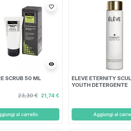
favorite_border
visibility
E SCRUB 50 ML
ELEVE ETERNITY SCU
YOUTH DETERGENTE
ESFOLIANTE RIGENER
23,30 €
21,74 €
ML
giungi al carrello
Aggiungi al carre