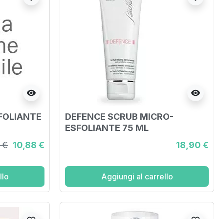
visibility
visibility
FOLIANTE
DEFENCE SCRUB MICRO-
ESFOLIANTE 75 ML
 €
10,88 €
18,90 €
llo
Aggiungi al carrello