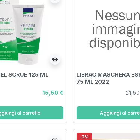
visibility
GEL SCRUB 125 ML
LIERAC MASCHERA ES
75 ML 2022
15,50 €
21,50
giungi al carrello
Aggiungi al carre
-2%