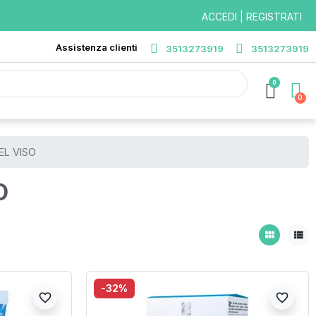
ACCEDI | REGISTRATI
Assistenza clienti
3513273919
3513273919
0
EL VISO
O
view_module
view_list
-32%
favorite_border
favorite_border