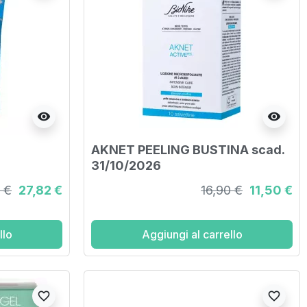
visibility
visibility
AKNET PEELING BUSTINA scad.
31/10/2026
 €
27,82 €
16,90 €
11,50 €
llo
Aggiungi al carrello
favorite_border
favorite_border