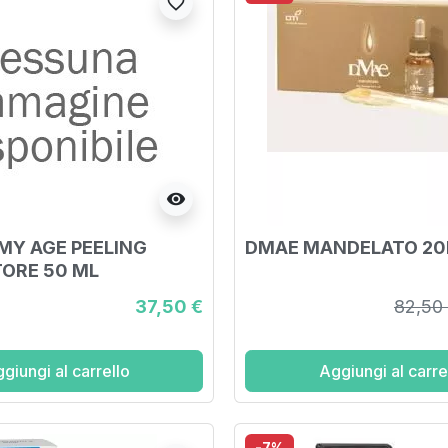
favorite_border
visibility
MY AGE PEELING
DMAE MANDELATO 2
ORE 50 ML
37,50 €
82,50
giungi al carrello
Aggiungi al carre
-7%