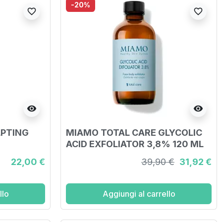
-20%
favorite_border
favorite_border
visibility
visibility
LPTING
MIAMO TOTAL CARE GLYCOLIC
ACID EXFOLIATOR 3,8% 120 ML
ANTE 250
22,00 €
39,90 €
31,92 €
llo
Aggiungi al carrello