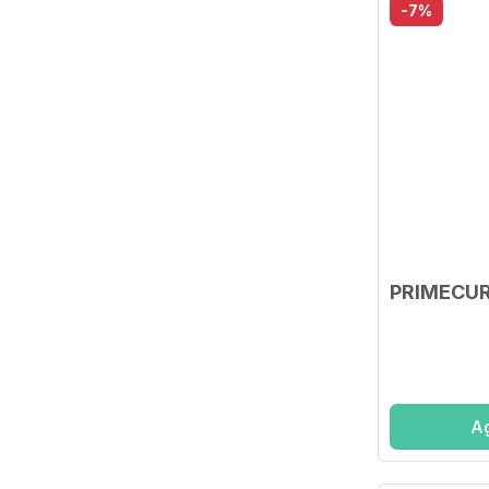
-7%
PRIMECUR
Ag