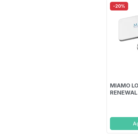
-20%
MIAMO LO
RENEWAL 
ML
Ag