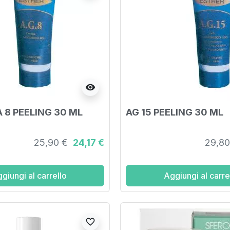
visibility
 8 PEELING 30 ML
AG 15 PEELING 30 ML
25,90 €
24,17 €
29,80
giungi al carrello
Aggiungi al carre
favorite_border