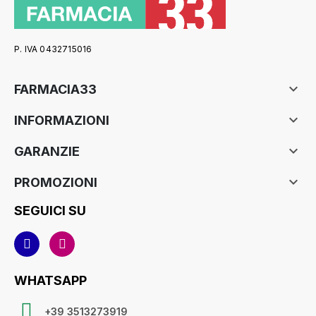
P. IVA 0432715016

FARMACIA33

INFORMAZIONI

GARANZIE

PROMOZIONI
SEGUICI SU
WHATSAPP
+39 3513273919