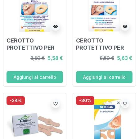
visibility
visibility
CEROTTO
CEROTTO
PROTETTIVO PER
PROTETTIVO PER
CALLI SCHOLL IN
DURONI SCHOLL IN
8,50 €
5,58 €
8,50 €
5,63 €
LATTICE 9 PEZZI
LATTICE 4 PEZZI
Aggiungi al carrello
Aggiungi al carrello
-24%
-30%
favorite_border
favorite_border