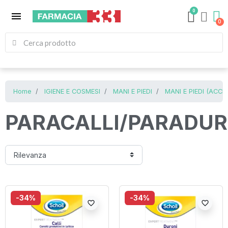
0
menu
Home
IGIENE E COSMESI
MANI E PIEDI
MANI E PIEDI (ACCE
PARACALLI/PARADUR
-34%
-34%
favorite_border
favorite_border