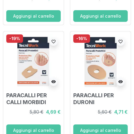
Aggiungi al carrello
Aggiungi al carrello
-19%
-16%
favorite_border
favorite_border
visibility
visibility
PARACALLI PER
PARACALLI PER
CALLI MORBIDI
DURONI
CONFEZIONE DA 9
CONFEZIONE DA 4
5,80 €
4,69 €
5,60 €
4,71 €
PEZZI
PEZZI
Aggiungi al carrello
Aggiungi al carrello