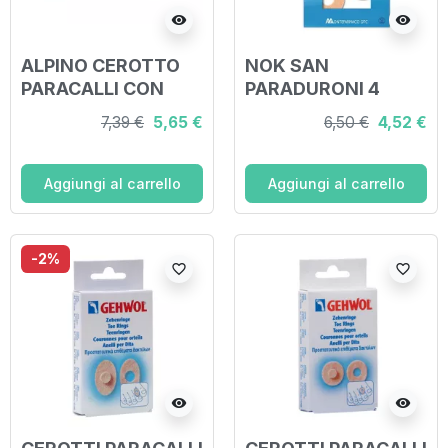
visibility
visibility
ALPINO CEROTTO
NOK SAN
PARACALLI CON
PARADURONI 4
POMATA 5 PEZZI
PEZZI
7,39 €
5,65 €
6,50 €
4,52 €
Aggiungi al carrello
Aggiungi al carrello
-2%
favorite_border
favorite_border
visibility
visibility