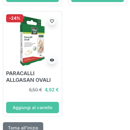
-24%
favorite_border
visibility
PARACALLI
ALLGASAN OVALI
LATTICE 18 PEZZI
6,50 €
4,92 €
Aggiungi al carrello
Torna all'inizio