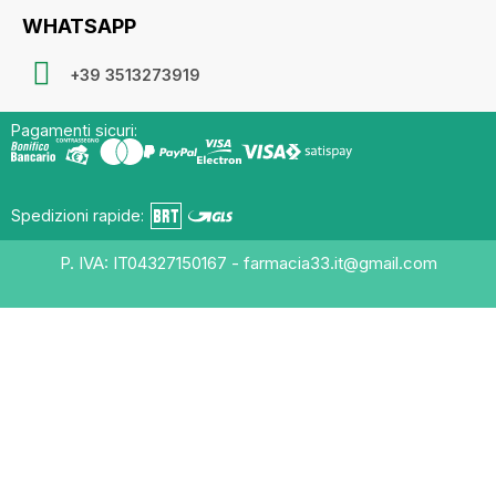
WHATSAPP
+39 3513273919
Pagamenti sicuri:
Spedizioni rapide:
P. IVA: IT04327150167 - farmacia33.it@gmail.com