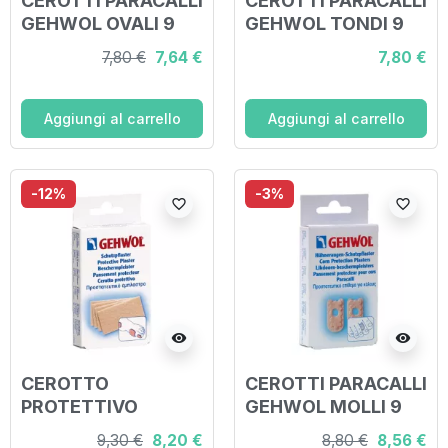
CEROTTI PARACALLI
CEROTTI PARACALLI
GEHWOL OVALI 9
GEHWOL TONDI 9
PEZZI
PEZZI
7,80 €
7,64 €
7,80 €
Aggiungi al carrello
Aggiungi al carrello
-12%
-3%
favorite_border
favorite_border
visibility
visibility
CEROTTO
CEROTTI PARACALLI
PROTETTIVO
GEHWOL MOLLI 9
GEHWOL 4 PEZZI
PEZZI
9,30 €
8,20 €
8,80 €
8,56 €