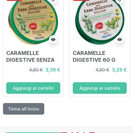
visibility
visibility
CARAMELLE
CARAMELLE
DIGESTIVE SENZA
DIGESTIVE 60 G
ZUCCHERO NUOVA
NUOVA
4,90 €
3,39 €
4,90 €
3,29 €
FORMULAZIONE 60
FORMULAZIONE
G
Aggiungi al carrello
Aggiungi al carrello
Torna all'inizio