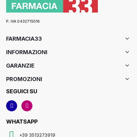
P. IVA 0432715016

FARMACIA33

INFORMAZIONI

GARANZIE

PROMOZIONI
SEGUICI SU
WHATSAPP
+39 3513273919