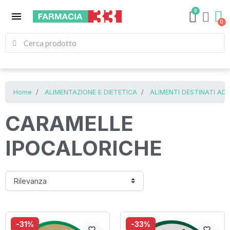
0
menu
Home
ALIMENTAZIONE E DIETETICA
ALIMENTI DESTINATI AD
CARAMELLE
IPOCALORICHE
-31%
-33%
favorite_border
favorite_border