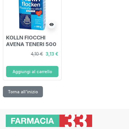
visibility
KOLLN FIOCCHI
AVENA TENERI 500
G
4,10 €
3,13 €
Aggiungi al carrello
Torna all'inizio