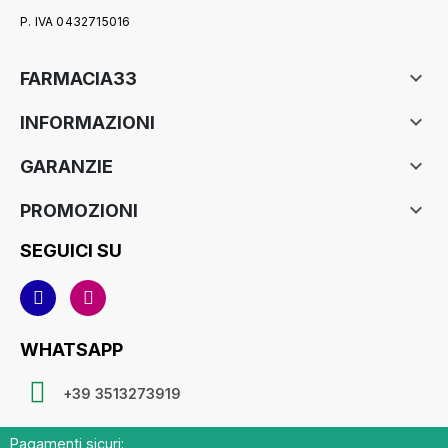
P. IVA 0432715016

FARMACIA33

INFORMAZIONI

GARANZIE

PROMOZIONI
SEGUICI SU
WHATSAPP
+39 3513273919
Pagamenti sicuri: