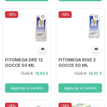
-12%
-12%
favorite_border
favorite_border
visibility
visibility
FITOMEGA DRE 12
FITOMEGA RIGE 2
GOCCE 50 ML
GOCCE 50 ML
17,00 €
14,90 €
17,00 €
14,90 €
Aggiungi al carrello
Aggiungi al carrello
-12%
-12%