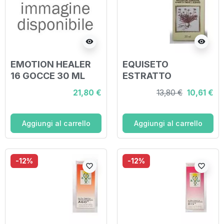
visibility
visibility
EMOTION HEALER
EQUISETO
16 GOCCE 30 ML
ESTRATTO
ANALCOLICO 50 ML
21,80 €
13,80 €
10,61 €
ARTICOLO 794
Aggiungi al carrello
Aggiungi al carrello
-12%
-12%
favorite_border
favorite_border