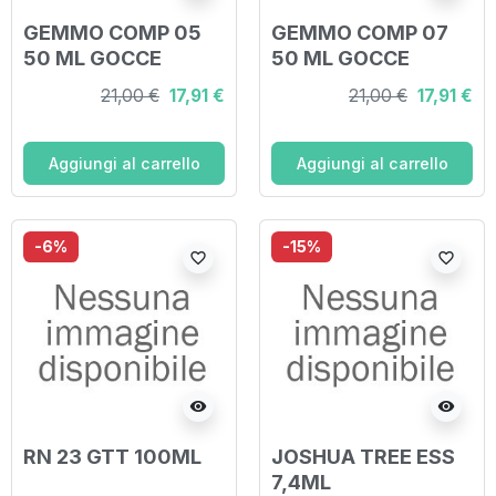
GEMMO COMP 05
GEMMO COMP 07
50 ML GOCCE
50 ML GOCCE
21,00 €
17,91 €
21,00 €
17,91 €
Aggiungi al carrello
Aggiungi al carrello
-6%
-15%
favorite_border
favorite_border
visibility
visibility
RN 23 GTT 100ML
JOSHUA TREE ESS
7,4ML