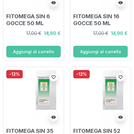
visibility
visibility
FITOMEGA SIN 6
FITOMEGA SIN 16
GOCCE 50 ML
GOCCE 50 ML
17,00 €
14,90 €
17,00 €
14,90 €
Aggiungi al carrello
Aggiungi al carrello
-12%
-12%
favorite_border
favorite_border
visibility
visibility
FITOMEGA SIN 35
FITOMEGA SIN 52