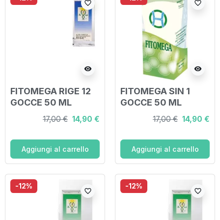
favorite_border
favorite_border
visibility
visibility
FITOMEGA RIGE 12
FITOMEGA SIN 1
GOCCE 50 ML
GOCCE 50 ML
17,00 €
14,90 €
17,00 €
14,90 €
Aggiungi al carrello
Aggiungi al carrello
-12%
-12%
favorite_border
favorite_border