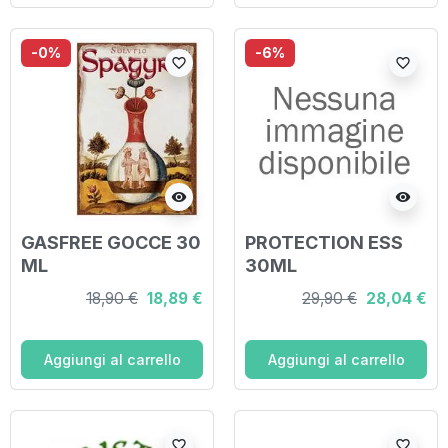
-0%
-6%
favorite_border
favorite_border
visibility
visibility
GASFREE GOCCE 30
PROTECTION ESS
ML
30ML
18,90 €
18,89 €
29,90 €
28,04 €
Aggiungi al carrello
Aggiungi al carrello
favorite_border
favorite_border