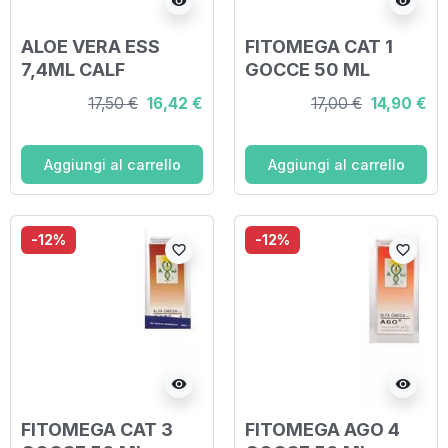
visibility
visibility
ALOE VERA ESS
FITOMEGA CAT 1
7,4ML CALF
GOCCE 50 ML
17,50 €
16,42 €
17,00 €
14,90 €
Aggiungi al carrello
Aggiungi al carrello
-12%
-12%
favorite_border
favorite_border
visibility
visibility
FITOMEGA CAT 3
FITOMEGA AGO 4