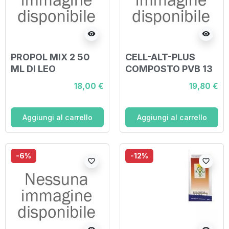
visibility
visibility
PROPOL MIX 2 50
CELL-ALT-PLUS
ML DI LEO
COMPOSTO PVB 13
50 ML
18,00 €
19,80 €
Aggiungi al carrello
Aggiungi al carrello
-6%
-12%
favorite_border
favorite_border