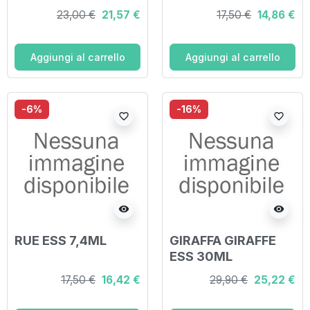
23,00 €
21,57 €
17,50 €
14,86 €
Aggiungi al carrello
Aggiungi al carrello
-6%
-16%
favorite_border
favorite_border
visibility
visibility
RUE ESS 7,4ML
GIRAFFA GIRAFFE
ESS 30ML
17,50 €
16,42 €
29,90 €
25,22 €