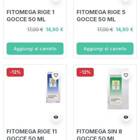
FITOMEGA RIGE 1
FITOMEGA RIGE 5
GOCCE 50 ML
GOCCE 50 ML
17,00 €
14,90 €
17,00 €
14,90 €
Aggiungi al carrello
Aggiungi al carrello
-12%
-12%
favorite_border
favorite_border
visibility
visibility
FITOMEGA RIGE 11
FITOMEGA SIN 8
GOCCE 50 ML
GOCCE 50 ML