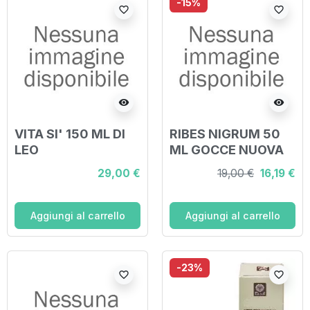
-15%
favorite_border
favorite_border
visibility
visibility
VITA SI' 150 ML DI
RIBES NIGRUM 50
LEO
ML GOCCE NUOVA
FORMULA
29,00 €
19,00 €
16,19 €
Aggiungi al carrello
Aggiungi al carrello
-23%
favorite_border
favorite_border