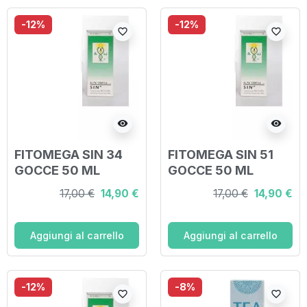
-12%
-12%
favorite_border
favorite_border
visibility
visibility
FITOMEGA SIN 34
FITOMEGA SIN 51
GOCCE 50 ML
GOCCE 50 ML
17,00 €
14,90 €
17,00 €
14,90 €
Aggiungi al carrello
Aggiungi al carrello
-12%
-8%
favorite_border
favorite_border