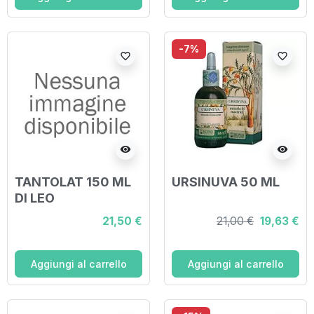
-7%
favorite_border
favorite_border
visibility
visibility
TANTOLAT 150 ML
URSINUVA 50 ML
DI LEO
21,50 €
21,00 €
19,63 €
Aggiungi al carrello
Aggiungi al carrello