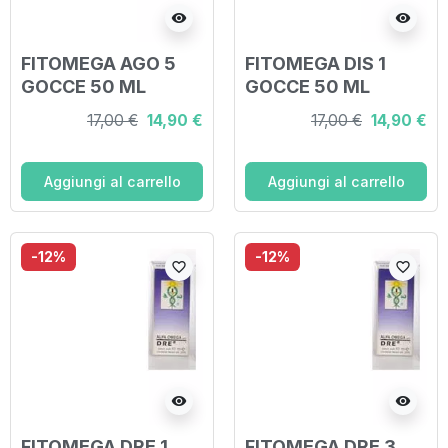
visibility
visibility
FITOMEGA AGO 5
FITOMEGA DIS 1
GOCCE 50 ML
GOCCE 50 ML
17,00 €
14,90 €
17,00 €
14,90 €
Aggiungi al carrello
Aggiungi al carrello
-12%
-12%
favorite_border
favorite_border
visibility
visibility
FITOMEGA DRE 1
FITOMEGA DRE 3