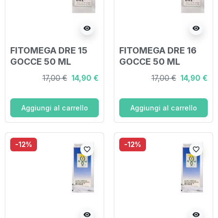
visibility
visibility
FITOMEGA DRE 15
FITOMEGA DRE 16
GOCCE 50 ML
GOCCE 50 ML
17,00 €
14,90 €
17,00 €
14,90 €
Aggiungi al carrello
Aggiungi al carrello
-12%
-12%
favorite_border
favorite_border
visibility
visibility