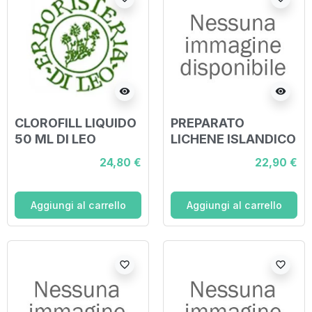
visibility
visibility
CLOROFILL LIQUIDO
PREPARATO
50 ML DI LEO
LICHENE ISLANDICO
COMPOSTO 150 ML
24,80 €
22,90 €
DI LEO
Aggiungi al carrello
Aggiungi al carrello
favorite_border
favorite_border