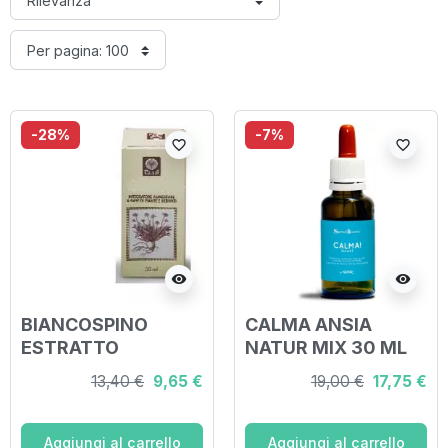
-28%
-7%
favorite_border
favorite_border
visibility
visibility
BIANCOSPINO
CALMA ANSIA
ESTRATTO
NATUR MIX 30 ML
ANALCOLICO 50 ML
13,40 €
9,65 €
19,00 €
17,75 €
Aggiungi al carrello
Aggiungi al carrello