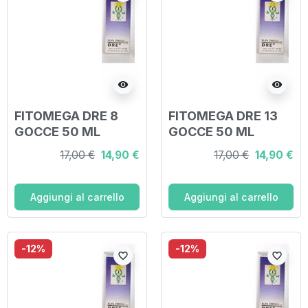
visibility
visibility
FITOMEGA DRE 8
FITOMEGA DRE 13
GOCCE 50 ML
GOCCE 50 ML
17,00 €
14,90 €
17,00 €
14,90 €
Aggiungi al carrello
Aggiungi al carrello
-12%
-12%
favorite_border
favorite_border