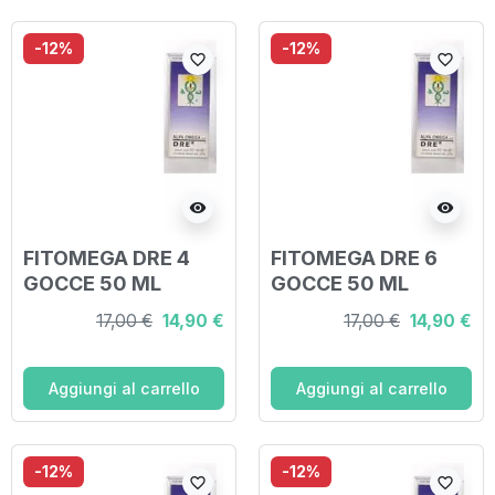
-12%
-12%
favorite_border
favorite_border
visibility
visibility
FITOMEGA DRE 4
FITOMEGA DRE 6
GOCCE 50 ML
GOCCE 50 ML
17,00 €
14,90 €
17,00 €
14,90 €
Aggiungi al carrello
Aggiungi al carrello
-12%
-12%
favorite_border
favorite_border