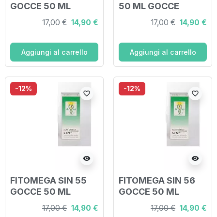
GOCCE 50 ML
50 ML GOCCE
17,00 €
14,90 €
17,00 €
14,90 €
Aggiungi al carrello
Aggiungi al carrello
-12%
-12%
favorite_border
favorite_border
visibility
visibility
FITOMEGA SIN 55
FITOMEGA SIN 56
GOCCE 50 ML
GOCCE 50 ML
17,00 €
14,90 €
17,00 €
14,90 €