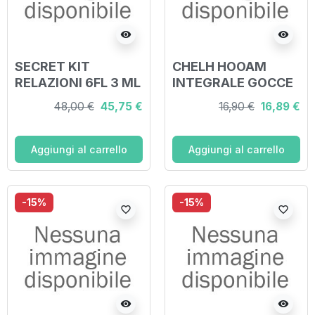
visibility
visibility
SECRET KIT
CHELH HOOAM
RELAZIONI 6FL 3 ML
INTEGRALE GOCCE
5 ML
48,00 €
45,75 €
16,90 €
16,89 €
Aggiungi al carrello
Aggiungi al carrello
-15%
-15%
favorite_border
favorite_border
visibility
visibility