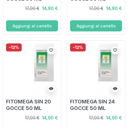
17,00 €
14,90 €
17,00 €
14,90 €
Aggiungi al carrello
Aggiungi al carrello
-12%
-12%
favorite_border
favorite_border
visibility
visibility
FITOMEGA SIN 20
FITOMEGA SIN 24
GOCCE 50 ML
GOCCE 50 ML
17,00 €
14,90 €
17,00 €
14,90 €