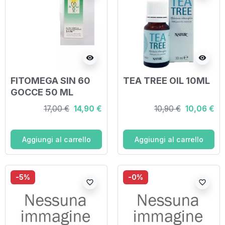
visibility
visibility
FITOMEGA SIN 60
TEA TREE OIL 10ML
GOCCE 50 ML
17,00 €
14,90 €
10,90 €
10,06 €
Aggiungi al carrello
Aggiungi al carrello
-5%
-0%
favorite_border
favorite_border