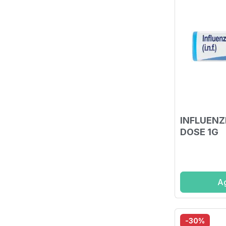
INFLUENZ
DOSE 1G
Ag
-30%