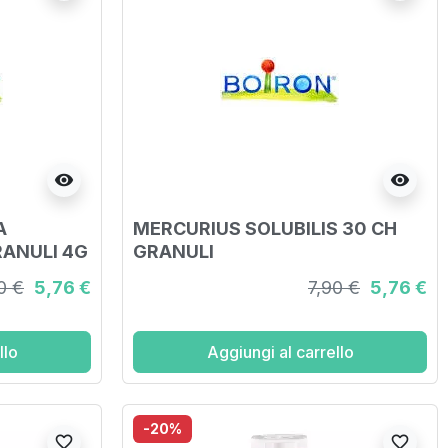
visibility
visibility
A
MERCURIUS SOLUBILIS 30 CH
ANULI 4G
GRANULI
0 €
5,76 €
7,90 €
5,76 €
llo
Aggiungi al carrello
-20%
favorite_border
favorite_border