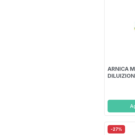
ARNICA 
DILUIZIO
CENTESIM
Ag
-27%