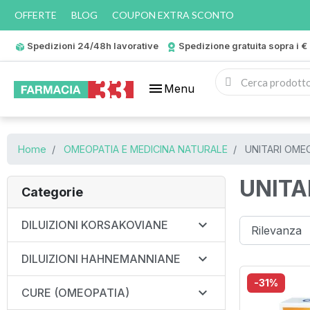
OFFERTE
BLOG
COUPON EXTRA SCONTO
Spedizioni 24/48h lavorative
Spedizione gratuita sopra i €
menu
Menu
Home
OMEOPATIA E MEDICINA NATURALE
UNITARI OMEO
UNITA
Categorie

DILUIZIONI KORSAKOVIANE

DILUIZIONI HAHNEMANNIANE
-31%

CURE (OMEOPATIA)