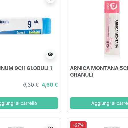
visibility
INUM 9CH GLOBULI 1
ARNICA MONTANA 5C
GRANULI
6,30 €
4,60 €
giungi al carrello
Aggiungi al carre
-27%