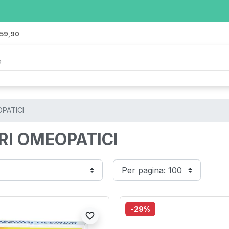
 59,90
PATICI
RI OMEOPATICI
-29%
favorite_border