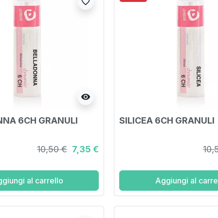
favorite_border
visibility
NNA 6CH GRANULI
SILICEA 6CH GRANULI
10,50 €
7,35 €
10,
giungi al carrello
Aggiungi al carre