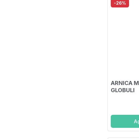
-26%
ARNICA 
GLOBULI
Ag