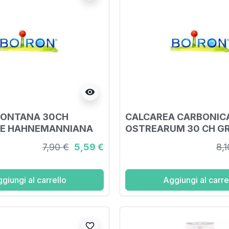
visibility
MONTANA 30CH
CALCAREA CARBONIC
NE HAHNEMANNIANA
OSTREARUM 30 CH GR
ALE GRANULI 4G
7,90 €
5,59 €
8,1
giungi al carrello
Aggiungi al carre
favorite_border