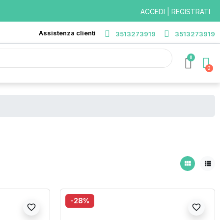
ACCEDI | REGISTRATI
Assistenza clienti
3513273919
3513273919
0
view_module
view_list
-28%
favorite_border
favorite_border