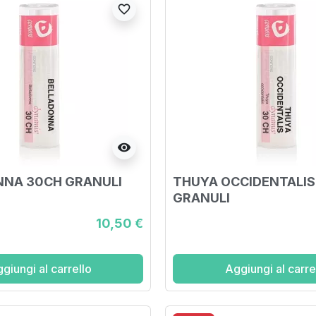
favorite_border
visibility
NNA 30CH GRANULI
THUYA OCCIDENTALIS
GRANULI
10,50 €
giungi al carrello
Aggiungi al carre