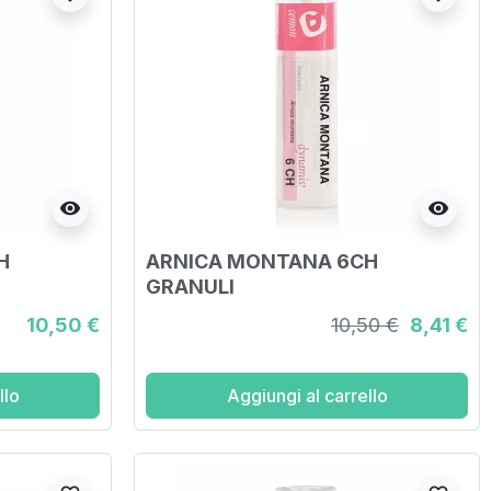
visibility
visibility
H
ARNICA MONTANA 6CH
GRANULI
10,50 €
10,50 €
8,41 €
llo
Aggiungi al carrello