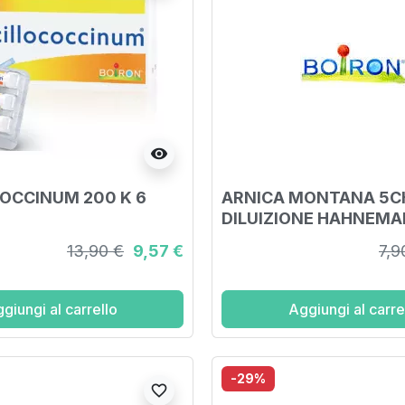
visibility
OCCINUM 200 K 6
ARNICA MONTANA 5C
DILUIZIONE HAHNEM
CENTESIMALE GRANUL
13,90 €
9,57 €
7,9
giungi al carrello
Aggiungi al carre
-29%
favorite_border