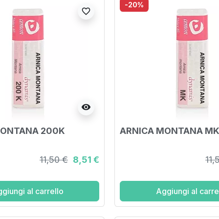
-20%
favorite_border
visibility
MONTANA 200K
ARNICA MONTANA MK
11,50 €
8,51 €
11,
giungi al carrello
Aggiungi al carre