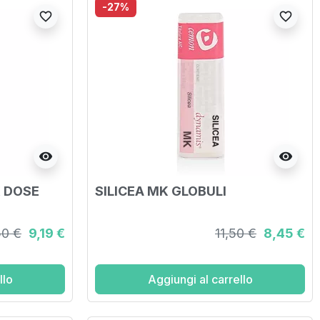
-27%
favorite_border
favorite_border
visibility
visibility
 DOSE
SILICEA MK GLOBULI
50 €
9,19 €
11,50 €
8,45 €
llo
Aggiungi al carrello