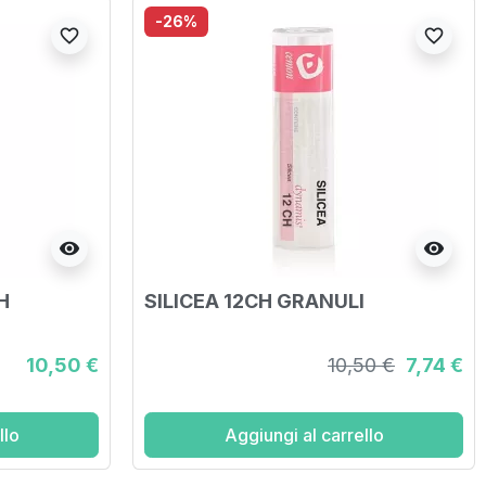
-26%
favorite_border
favorite_border
visibility
visibility
H
SILICEA 12CH GRANULI
10,50 €
10,50 €
7,74 €
llo
Aggiungi al carrello