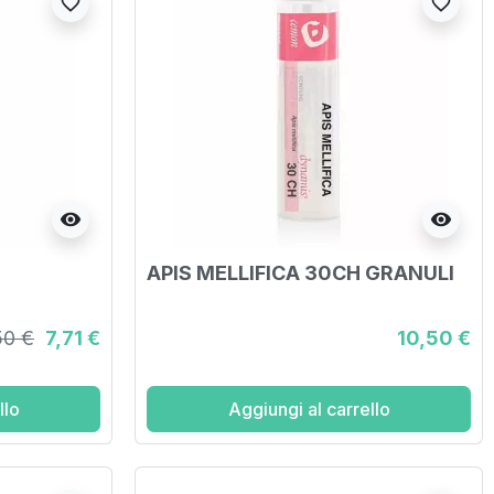
favorite_border
favorite_border
visibility
visibility
APIS MELLIFICA 30CH GRANULI
50 €
7,71 €
10,50 €
llo
Aggiungi al carrello