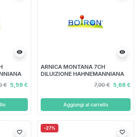
visibility
visibility
H
ARNICA MONTANA 7CH
ANNIANA
DILUIZIONE HAHNEMANNIANA
I 4G
CENTESIMALE GRANULI 4G
0 €
5,59 €
7,90 €
5,68 €
llo
Aggiungi al carrello
-27%
favorite_border
favorite_border