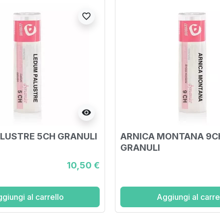
favorite_border
visibility
LUSTRE 5CH GRANULI
ARNICA MONTANA 9C
GRANULI
10,50 €
giungi al carrello
Aggiungi al carre