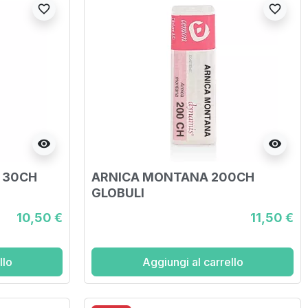
favorite_border
favorite_border
visibility
visibility
 30CH
ARNICA MONTANA 200CH
GLOBULI
10,50 €
11,50 €
llo
Aggiungi al carrello