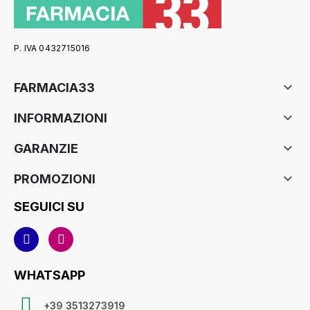
P. IVA 0432715016

FARMACIA33

INFORMAZIONI

GARANZIE

PROMOZIONI
SEGUICI SU
WHATSAPP
+39 3513273919