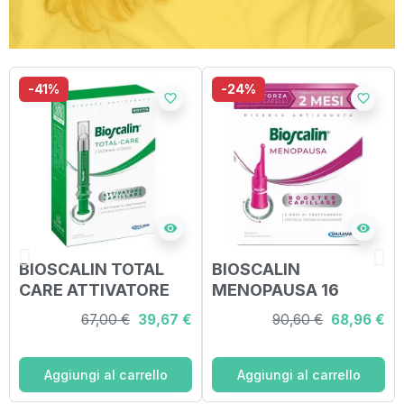
-41%
-24%
favorite_border
favorite_border
visibility
visibility
BIOSCALIN TOTAL
BIOSCALIN
CARE ATTIVATORE
MENOPAUSA 16
CAPILLARE
FIALE X 3,5ML
67,00 €
39,67 €
90,60 €
68,96 €
APPLICATORE
MULTIDOSE 10 ML
Aggiungi al carrello
Aggiungi al carrello