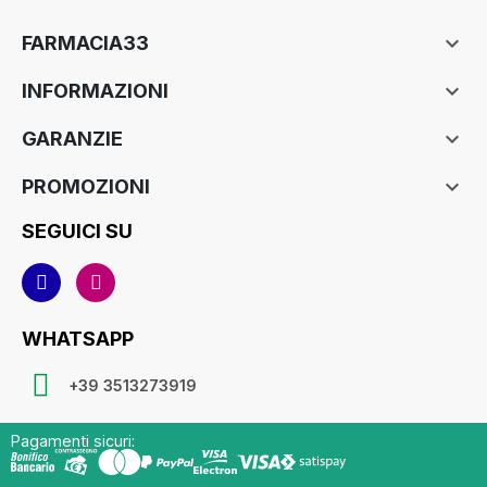

FARMACIA33

INFORMAZIONI

GARANZIE

PROMOZIONI
SEGUICI SU
WHATSAPP
+39 3513273919
Pagamenti sicuri: