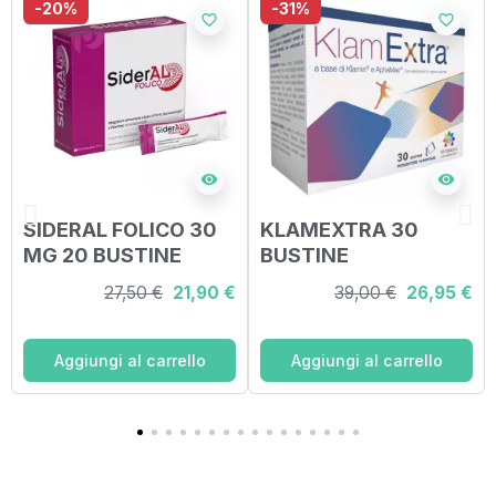
-20%
-31%
favorite_border
favorite_border
visibility
visibility
SIDERAL FOLICO 30
KLAMEXTRA 30
MG 20 BUSTINE
BUSTINE
OROSOLUBILI
27,50 €
21,90 €
39,00 €
26,95 €
Aggiungi al carrello
Aggiungi al carrello