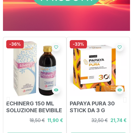
-36%
-33%
favorite_border
favorite_border
visibility
visibility
ECHINERG 150 ML
PAPAYA PURA 30
SOLUZIONE BEVIBILE
STICK DA 3 G
18,50 €
11,90 €
32,50 €
21,74 €