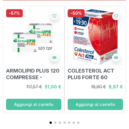
-57%
-50%
favorite_border
favorite_border
visibility
visibility
ARMOLIPID PLUS 120
COLESTEROL ACT
COMPRESSE -
PLUS FORTE 60
BIPACK
COMPRESSE
117,57 €
51,00 €
19,90 €
9,97 €
Aggiungi al carrello
Aggiungi al carrello