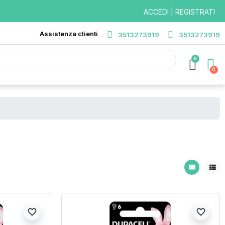
ACCEDI | REGISTRATI
Assistenza clienti
3513273919
3513273919
0
view_module
view_list
favorite_border
favorite_border