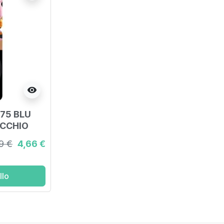
visibility
75 BLU
ECCHIO
9 €
4,66 €
llo