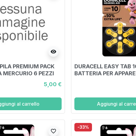
visibility
PILA PREMIUM PACK
DURACELL EASY TAB 1
A MERCURIO 6 PEZZI
BATTERIA PER APPAR
ACUSTICO 6 PEZZI
5,00 €
giungi al carrello
Aggiungi al carre
-33%
favorite_border