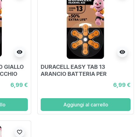
visibility
visibility
0 GIALLO
DURACELL EASY TAB 13
ECCHIO
ARANCIO BATTERIA PER
APPARECCHIO ACUSTICO 6
6,99 €
6,99 €
PEZZI
llo
Aggiungi al carrello
favorite_border