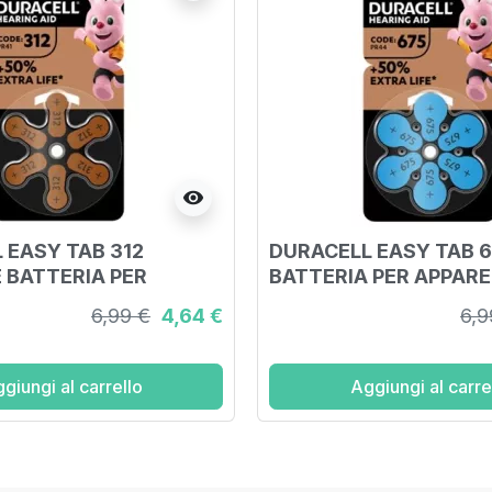
visibility
 EASY TAB 312
DURACELL EASY TAB 6
BATTERIA PER
BATTERIA PER APPAR
HIO ACUSTICO 6
ACUSTICO 6 PEZZI
6,99 €
4,64 €
6,9
giungi al carrello
Aggiungi al carre