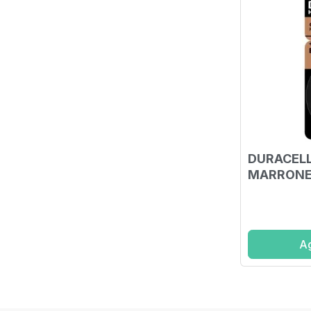
DURACELL
MARRONE 
APPARECC
PEZZI
Ag