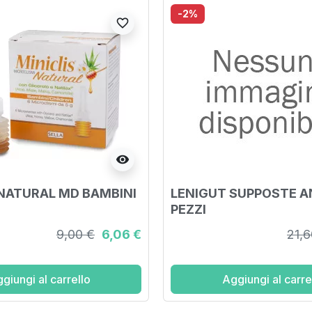
-2%
favorite_border
visibility
 NATURAL MD BAMBINI
LENIGUT SUPPOSTE AN
PEZZI
9,00 €
6,06 €
21,6
giungi al carrello
Aggiungi al carre