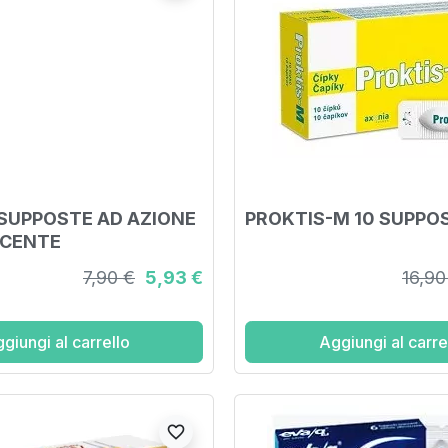
 SUPPOSTE AD AZIONE
PROKTIS-M 10 SUPPOS
SCENTE
7,90 €
5,93 €
16,90
giungi al carrello
Aggiungi al carre
favorite_border