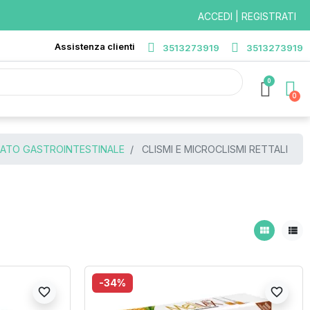
ACCEDI | REGISTRATI
Assistenza clienti
3513273919
3513273919
0
RATO GASTROINTESTINALE
CLISMI E MICROCLISMI RETTALI
view_module
view_list
-34%
favorite_border
favorite_border