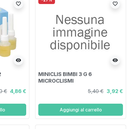
favorite_border
favorite_border
visibility
visibility
2
MINICLIS BIMBI 3 G 6
MICROCLISMI
0 €
4,86 €
5,40 €
3,92 €
llo
Aggiungi al carrello