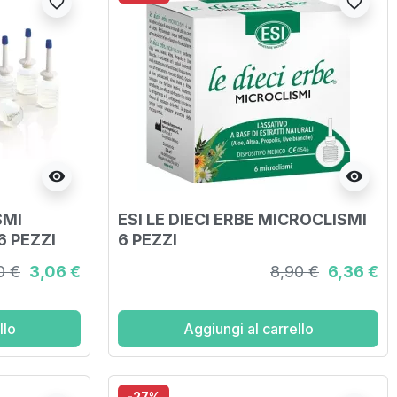
favorite_border
favorite_border
visibility
visibility
SMI
ESI LE DIECI ERBE MICROCLISMI
 PEZZI
6 PEZZI
0 €
3,06 €
8,90 €
6,36 €
llo
Aggiungi al carrello
-27%