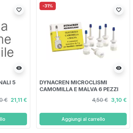
-31%
favorite_border
favorite_border
visibility
visibility
ALI 5
DYNACREN MICROCLISMI
CAMOMILLA E MALVA 6 PEZZI
DA 3 G PER BAMBINI E LATTANTI
0 €
21,11 €
4,50 €
3,10 €
llo
Aggiungi al carrello