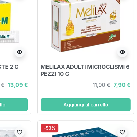
visibility
visibility
TE 2 G
MELILAX ADULTI MICROCLISMI 6
PEZZI 10 G
 €
13,09 €
11,90 €
7,90 €
llo
Aggiungi al carrello
-53%
favorite_border
favorite_border