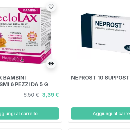
favorite_border
visibility
 BAMBINI
NEPROST 10 SUPPOSTE
MI 6 PEZZI DA 5 G
6,50 €
3,39 €
giungi al carrello
Aggiungi al carre