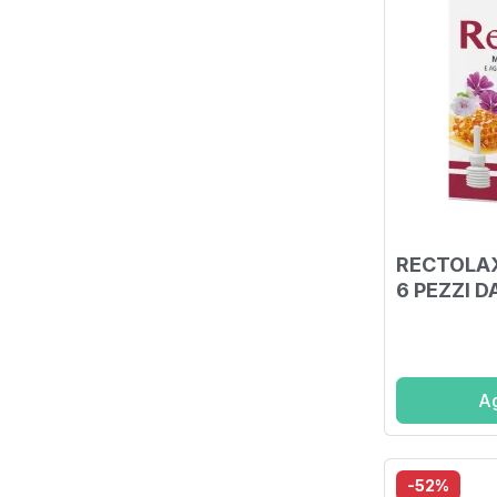
RECTOLAX
6 PEZZI D
Ag
-52%