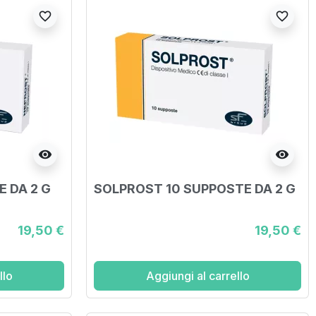
favorite_border
favorite_border
visibility
visibility
 DA 2 G
SOLPROST 10 SUPPOSTE DA 2 G
19,50 €
19,50 €
llo
Aggiungi al carrello