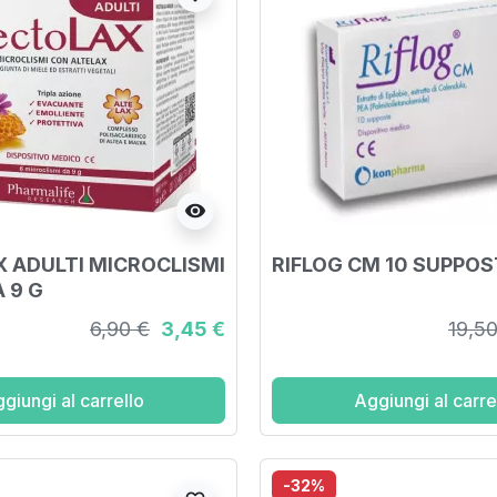
visibility
 ADULTI MICROCLISMI
RIFLOG CM 10 SUPPOS
A 9 G
6,90 €
3,45 €
19,5
giungi al carrello
Aggiungi al carre
-32%