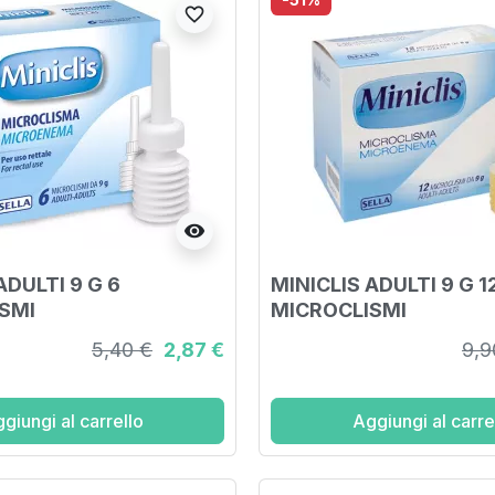
favorite_border
visibility
ADULTI 9 G 6
MINICLIS ADULTI 9 G 1
SMI
MICROCLISMI
5,40 €
2,87 €
9,9
giungi al carrello
Aggiungi al carre