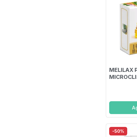
MELILAX 
MICROCLIS
Ag
-50%