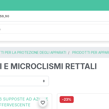
 59,90
I PER LA PROTEZIONE DEGLI APPARATI
PRODOTTI PER APPA
I E MICROCLISMI RETTALI
-23%
visibility
favorite_border