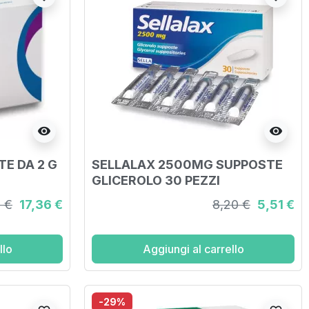
visibility
visibility
TE DA 2 G
SELLALAX 2500MG SUPPOSTE
GLICEROLO 30 PEZZI
0 €
17,36 €
8,20 €
5,51 €
llo
Aggiungi al carrello
-29%