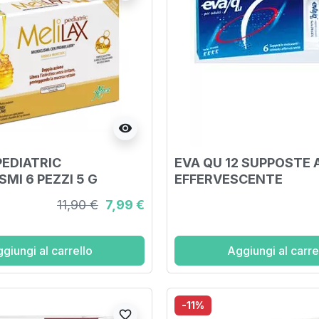
visibility
PEDIATRIC
EVA QU 12 SUPPOSTE 
MI 6 PEZZI 5 G
EFFERVESCENTE
11,90 €
7,99 €
giungi al carrello
Aggiungi al carre
-11%
favorite_border