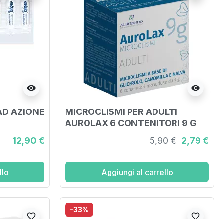
visibility
visibility
AD AZIONE
MICROCLISMI PER ADULTI
AUROLAX 6 CONTENITORI 9 G
12,90 €
5,90 €
2,79 €
llo
Aggiungi al carrello
-33%
favorite_border
favorite_border