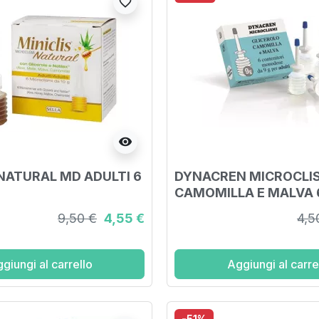
favorite_border
visibility
 NATURAL MD ADULTI 6
DYNACREN MICROCLI
CAMOMILLA E MALVA 6
DA 9 G PER ADULTI
9,50 €
4,55 €
4,5
giungi al carrello
Aggiungi al carre
-51%