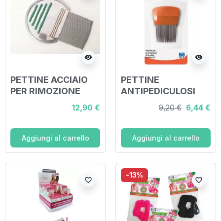
visibility
visibility
PETTINE ACCIAIO
PETTINE
PER RIMOZIONE
ANTIPEDICULOSI
PIDOCCHI
SPIDI MEDIKER
12,90 €
9,20 €
6,44 €
Aggiungi al carrello
Aggiungi al carrello
-13%
favorite_border
favorite_border