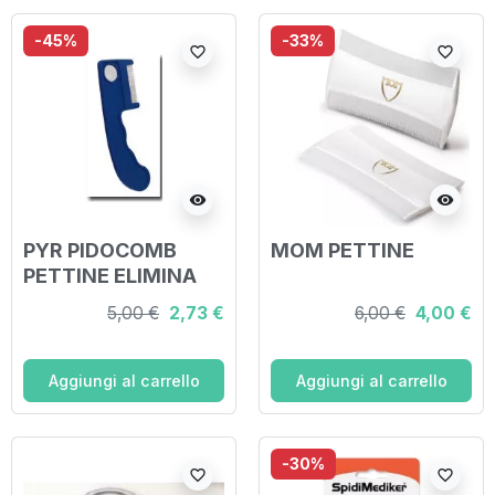
-45%
-33%
favorite_border
favorite_border
visibility
visibility
PYR PIDOCOMB
MOM PETTINE
PETTINE ELIMINA
LENDINI
5,00 €
2,73 €
6,00 €
4,00 €
Aggiungi al carrello
Aggiungi al carrello
-30%
favorite_border
favorite_border