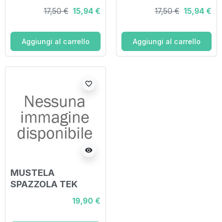
DETANGLER BLACK
CURLY LILAC
17,50 €
15,94 €
17,50 €
15,94 €
Aggiungi al carrello
Aggiungi al carrello
favorite_border
visibility
MUSTELA
SPAZZOLA TEK
19,90 €