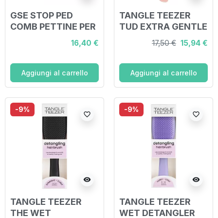
GSE STOP PED
TANGLE TEEZER
COMB PETTINE PER
TUD EXTRA GENTLE
PIDOCCHI E LENDINI
SAFFRON
16,40 €
17,50 €
15,94 €
Aggiungi al carrello
Aggiungi al carrello
-9%
-9%
favorite_border
favorite_border
visibility
visibility
TANGLE TEEZER
TANGLE TEEZER
THE WET
WET DETANGLER