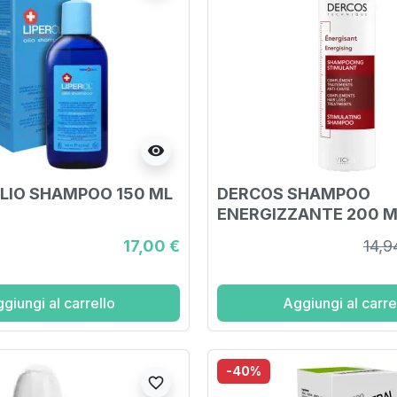
visibility
OLIO SHAMPOO 150 ML
DERCOS SHAMPOO
ENERGIZZANTE 200 M
17,00 €
14,9
giungi al carrello
Aggiungi al carre
-40%
favorite_border