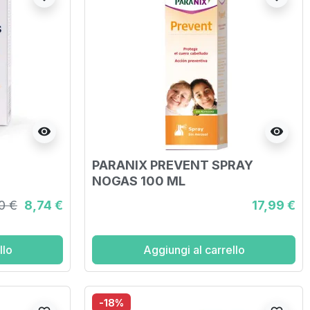
visibility
visibility
PARANIX PREVENT SPRAY
NOGAS 100 ML
0 €
8,74 €
17,99 €
llo
Aggiungi al carrello
-18%