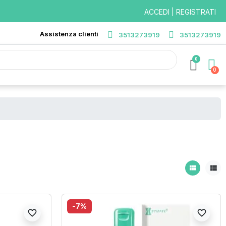
ACCEDI | REGISTRATI
Assistenza clienti
3513273919
3513273919
0
view_module
view_list
-7%
favorite_border
favorite_border