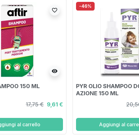
-46%
favorite_border
visibility
AMPOO 150 ML
PYR OLIO SHAMPOO D
AZIONE 150 ML
17,75 €
9,61 €
20,5
giungi al carrello
Aggiungi al carre