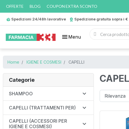
OFFERTE
BLOG
COUPON EXTRA SCONTO
Spedizioni 24/48h lavorative
Spedizione gratuita sopra i €
menu
Menu
Home
IGIENE E COSMESI
CAPELLI
CAPEL
Categorie

SHAMPOO

CAPELLI (TRATTAMENTI PER)
CAPELLI (ACCESSORI PER

IGIENE E COSMESI)