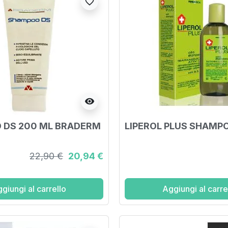
favorite_border
visibility
 DS 200 ML BRADERM
LIPEROL PLUS SHAMP
22,90 €
20,94 €
giungi al carrello
Aggiungi al carre