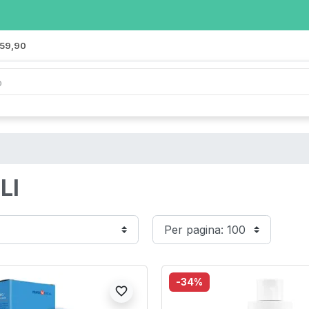
 59,90
LI
-34%
favorite_border