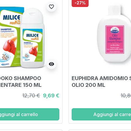
-27%
favorite_border
visibility
IDOKO SHAMPOO
EUPHIDRA AMIDOMIO
ENTARE 150 ML
OLIO 200 ML
12,70 €
9,69 €
10,8
giungi al carrello
Aggiungi al carre