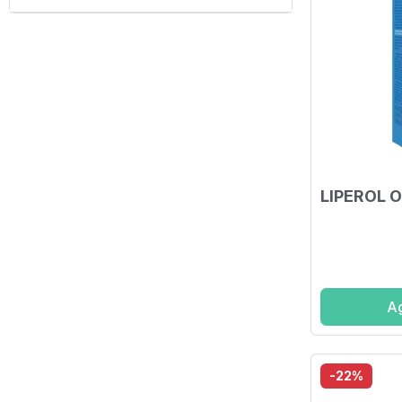
LIPEROL 
Ag
-22%