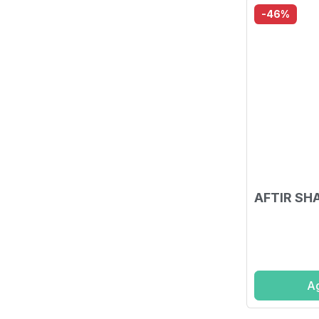
-46%
AFTIR SH
Ag