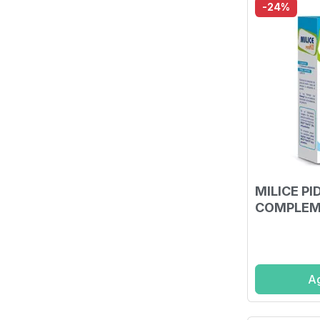
-24%
MILICE P
COMPLEM
Ag