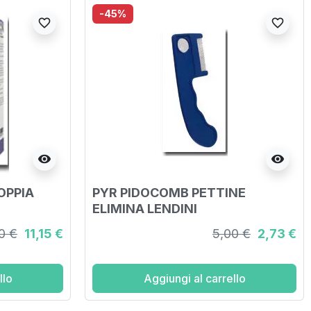
-45%
favorite_border
favorite_border
visibility
visibility
OPPIA
PYR PIDOCOMB PETTINE
ELIMINA LENDINI
0 €
11,15 €
5,00 €
2,73 €
llo
Aggiungi al carrello