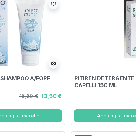
favorite_border
visibility
 SHAMPOO A/FORF
PITIREN DETERGENTE 
CAPELLI 150 ML
15,60 €
13,50 €
giungi al carrello
Aggiungi al carre