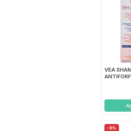
VEA SHA
ANTIFORF
Ag
-9%