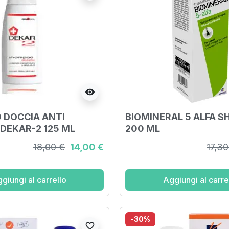
visibility
 DOCCIA ANTI
BIOMINERAL 5 ALFA 
 DEKAR-2 125 ML
200 ML
18,00 €
14,00 €
17,30
giungi al carrello
Aggiungi al carre
-30%
favorite_border