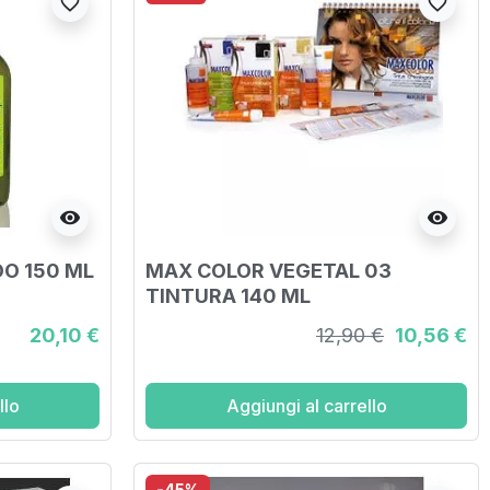
favorite_border
favorite_border
visibility
visibility
OO 150 ML
MAX COLOR VEGETAL 03
TINTURA 140 ML
20,10 €
12,90 €
10,56 €
llo
Aggiungi al carrello
-45%