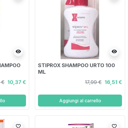
visibility
visibility
SHAMPOO
STIPROX SHAMPOO URTO 100
ML
 €
10,37 €
17,99 €
16,51 €
llo
Aggiungi al carrello
favorite_border
favorite_border