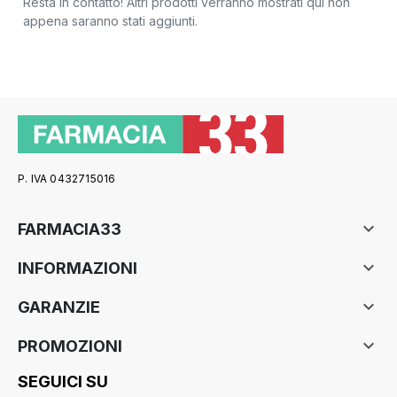
Resta in contatto! Altri prodotti verranno mostrati qui non
appena saranno stati aggiunti.
P. IVA 0432715016

FARMACIA33

INFORMAZIONI

GARANZIE

PROMOZIONI
SEGUICI SU