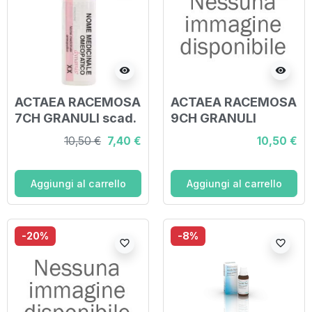
visibility
visibility
ACTAEA RACEMOSA
ACTAEA RACEMOSA
7CH GRANULI scad.
9CH GRANULI
31/08/2026
10,50 €
7,40 €
10,50 €
Aggiungi al carrello
Aggiungi al carrello
-20%
-8%
favorite_border
favorite_border