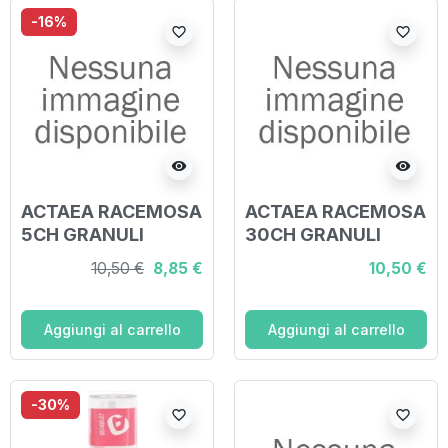
-16%
favorite_border
favorite_border
visibility
visibility
ACTAEA RACEMOSA
ACTAEA RACEMOSA
5CH GRANULI
30CH GRANULI
10,50 €
8,85 €
10,50 €
Aggiungi al carrello
Aggiungi al carrello
-30%
favorite_border
favorite_border