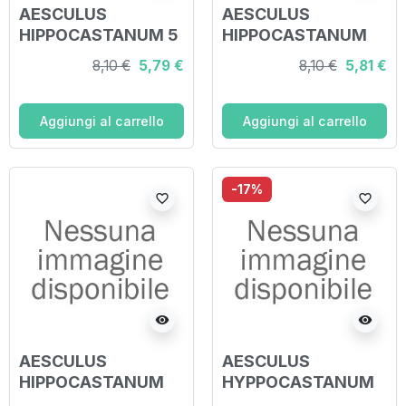
AESCULUS
AESCULUS
HIPPOCASTANUM 5
HIPPOCASTANUM
CH GRANULI 4G
30 CH GRANULI 4G
8,10 €
5,79 €
8,10 €
5,81 €
Aggiungi al carrello
Aggiungi al carrello
-17%
favorite_border
favorite_border
visibility
visibility
AESCULUS
AESCULUS
HIPPOCASTANUM
HYPPOCASTANUM
30CH GRANULI
15CH GRANULI