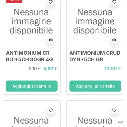
favorite_border
favorite_border
visibility
visibility
ANTIMONIUM CR
ANTIMONIUM CRUD
BOI*5CH 80GR 4G
DYN*5CH GR
8,10 €
5,92 €
10,50 €
Aggiungi al carrello
Aggiungi al carrello
favorite_border
favorite_border