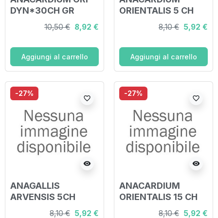
DYN*30CH GR
ORIENTALIS 5 CH
GRANULI 4G
10,50 €
8,92 €
8,10 €
5,92 €
Aggiungi al carrello
Aggiungi al carrello
-27%
-27%
favorite_border
favorite_border
visibility
visibility
ANAGALLIS
ANACARDIUM
ARVENSIS 5CH
ORIENTALIS 15 CH
GRANULI 4G
GRANULI 4G
8,10 €
5,92 €
8,10 €
5,92 €