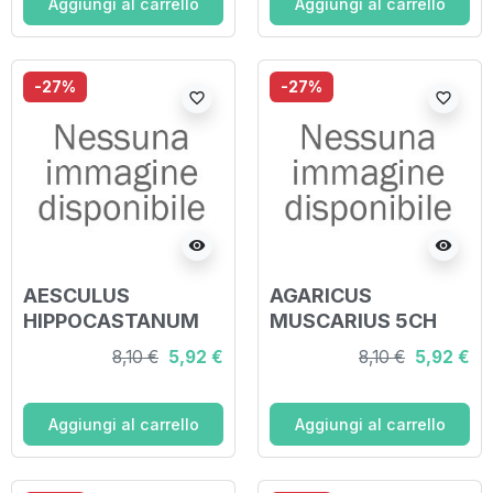
Aggiungi al carrello
Aggiungi al carrello
-27%
-27%
favorite_border
favorite_border
visibility
visibility
AESCULUS
AGARICUS
HIPPOCASTANUM
MUSCARIUS 5CH
9CH GRANULI 4G
GRANULI 4G
8,10 €
5,92 €
8,10 €
5,92 €
Aggiungi al carrello
Aggiungi al carrello