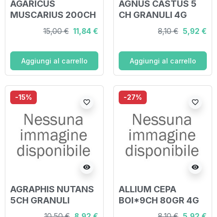
AGARICUS
AGNUS CASTUS 5
MUSCARIUS 200CH
CH GRANULI 4G
GRANULI
15,00 €
11,84 €
8,10 €
5,92 €
Aggiungi al carrello
Aggiungi al carrello
-15%
-27%
favorite_border
favorite_border
visibility
visibility
AGRAPHIS NUTANS
ALLIUM CEPA
5CH GRANULI
BOI*9CH 80GR 4G
10,50 €
8,92 €
8,10 €
5,92 €