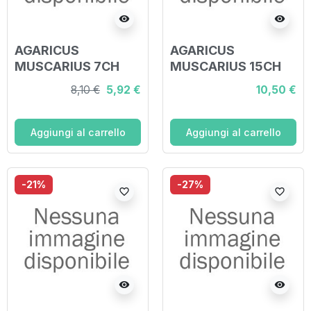
visibility
visibility
AGARICUS
AGARICUS
MUSCARIUS 7CH
MUSCARIUS 15CH
GRANULI 4G
GRANULI
8,10 €
5,92 €
10,50 €
Aggiungi al carrello
Aggiungi al carrello
-21%
-27%
favorite_border
favorite_border
visibility
visibility