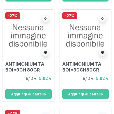
-27%
-27%
favorite_border
favorite_border
visibility
visibility
ANTIMONIUM TA
ANTIMONIUM TA
BOI*9CH 80GR
BOI*30CH80GR
8,10 €
5,92 €
8,10 €
5,92 €
Aggiungi al carrello
Aggiungi al carrello
-27%