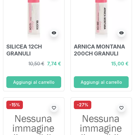
visibility
visibility
SILICEA 12CH
ARNICA MONTANA
GRANULI
200CH GRANULI
10,50 €
7,74 €
15,00 €
Aggiungi al carrello
Aggiungi al carrello
-15%
-27%
favorite_border
favorite_border