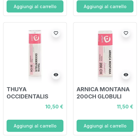
Aggiungi al carrello
Aggiungi al carrello
favorite_border
favorite_border
visibility
visibility
THUYA
ARNICA MONTANA
OCCIDENTALIS
200CH GLOBULI
30CH GRANULI
10,50 €
11,50 €
Aggiungi al carrello
Aggiungi al carrello