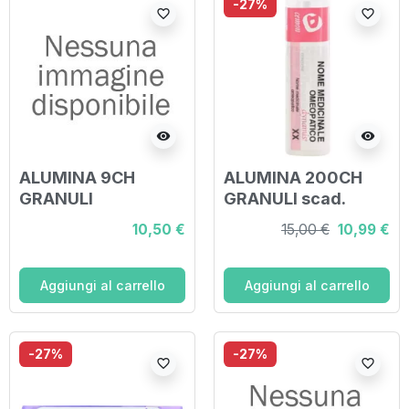
-27%
favorite_border
favorite_border
visibility
visibility
ALUMINA 9CH
ALUMINA 200CH
GRANULI
GRANULI scad.
31/10/2026
10,50 €
15,00 €
10,99 €
Aggiungi al carrello
Aggiungi al carrello
-27%
-27%
favorite_border
favorite_border