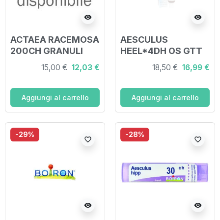
visibility
visibility
ACTAEA RACEMOSA
AESCULUS
200CH GRANULI
HEEL*4DH OS GTT
30ML
15,00 €
12,03 €
18,50 €
16,99 €
Aggiungi al carrello
Aggiungi al carrello
-29%
-28%
favorite_border
favorite_border
visibility
visibility