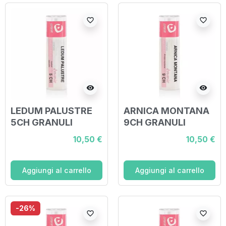
favorite_border
favorite_border
visibility
visibility
LEDUM PALUSTRE
ARNICA MONTANA
5CH GRANULI
9CH GRANULI
10,50 €
10,50 €
Aggiungi al carrello
Aggiungi al carrello
-26%
favorite_border
favorite_border