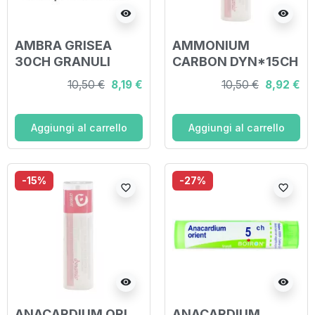
visibility
visibility
AMBRA GRISEA
AMMONIUM
30CH GRANULI
CARBON DYN*15CH
GR
10,50 €
8,19 €
10,50 €
8,92 €
Aggiungi al carrello
Aggiungi al carrello
-15%
-27%
favorite_border
favorite_border
visibility
visibility
ANACARDIUM ORI
ANACARDIUM