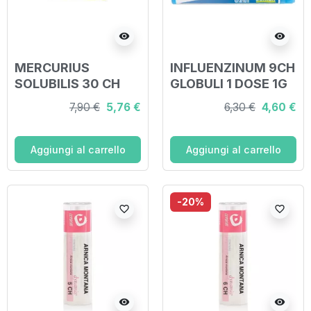
visibility
visibility
MERCURIUS
INFLUENZINUM 9CH
SOLUBILIS 30 CH
GLOBULI 1 DOSE 1G
GRANULI
7,90 €
5,76 €
6,30 €
4,60 €
Aggiungi al carrello
Aggiungi al carrello
-20%
favorite_border
favorite_border
visibility
visibility