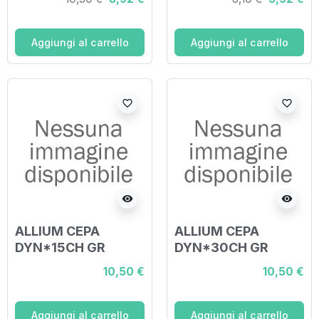
Aggiungi al carrello
Aggiungi al carrello
favorite_border
favorite_border
visibility
visibility
ALLIUM CEPA
ALLIUM CEPA
DYN*15CH GR
DYN*30CH GR
10,50 €
10,50 €
Aggiungi al carrello
Aggiungi al carrello