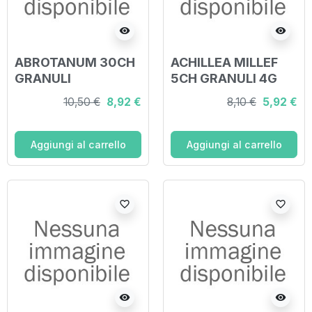
visibility
visibility
ABROTANUM 30CH
ACHILLEA MILLEF
GRANULI
5CH GRANULI 4G
10,50 €
8,92 €
8,10 €
5,92 €
Aggiungi al carrello
Aggiungi al carrello
favorite_border
favorite_border
visibility
visibility