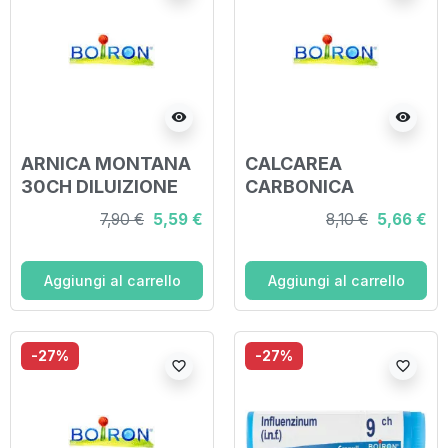
visibility
visibility
ARNICA MONTANA
CALCAREA
30CH DILUIZIONE
CARBONICA
HAHNEMANNIANA
OSTREARUM 30 CH
7,90 €
5,59 €
8,10 €
5,66 €
CENTESIMALE
GRANULI 4G
GRANULI 4G
Aggiungi al carrello
Aggiungi al carrello
-27%
-27%
favorite_border
favorite_border