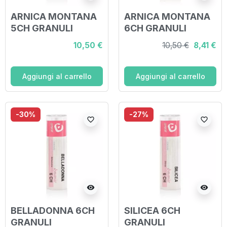
ARNICA MONTANA
ARNICA MONTANA
5CH GRANULI
6CH GRANULI
10,50 €
10,50 €
8,41 €
Aggiungi al carrello
Aggiungi al carrello
-30%
-27%
favorite_border
favorite_border
visibility
visibility
BELLADONNA 6CH
SILICEA 6CH
GRANULI
GRANULI