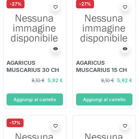
-27%
-27%
favorite_border
favorite_border
visibility
visibility
AGARICUS
AGARICUS
MUSCARIUS 30 CH
MUSCARIUS 15 CH
GRANULI 4G
GRANULI 4G
8,10 €
5,92 €
8,10 €
5,92 €
Aggiungi al carrello
Aggiungi al carrello
-17%
favorite_border
favorite_border