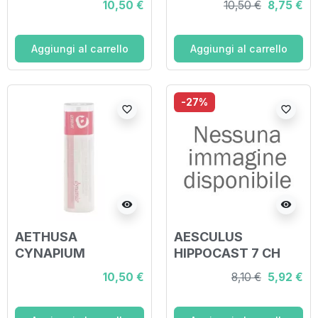
10,50 €
10,50 €
8,75 €
Aggiungi al carrello
Aggiungi al carrello
-27%
favorite_border
favorite_border
visibility
visibility
AETHUSA
AESCULUS
CYNAPIUM
HIPPOCAST 7 CH
DYN*9CH GR
GRANULI 4G
10,50 €
8,10 €
5,92 €