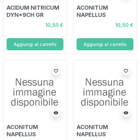
ACIDUM NITRICUM
ACONITUM
DYN*9CH GR
NAPELLUS
DYN*9CH GR
10,50 €
10,50 €
Aggiungi al carrello
Aggiungi al carrello
favorite_border
favorite_border
visibility
visibility
ACONITUM
ACONITUM
NAPELLUS
NAPELLUS