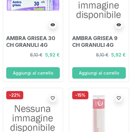
visibility
visibility
AMBRA GRISEA 30
AMBRA GRISEA 9
CH GRANULI 4G
CH GRANULI 4G
8,10 €
5,92 €
8,10 €
5,92 €
Aggiungi al carrello
Aggiungi al carrello
-22%
-15%
favorite_border
favorite_border