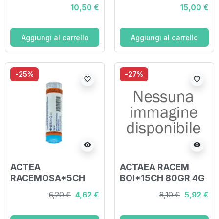
DYN*30CH GR
DYN*200CH GR
10,50 €
15,00 €
Aggiungi al carrello
Aggiungi al carrello
-25%
-27%
favorite_border
favorite_border
visibility
visibility
ACTEA
ACTAEA RACEM
RACEMOSA*5CH
BOI*15CH 80GR 4G
80GR 4G
6,20 €
4,62 €
8,10 €
5,92 €