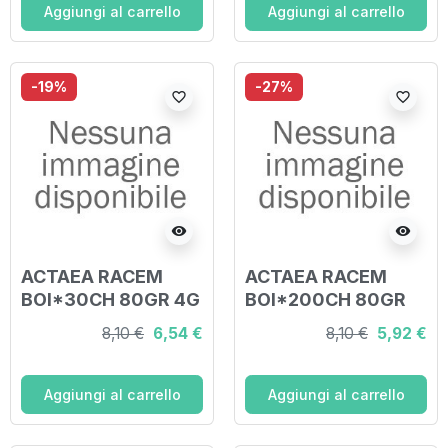
Aggiungi al carrello
Aggiungi al carrello
-19%
-27%
favorite_border
favorite_border
visibility
visibility
ACTAEA RACEM
ACTAEA RACEM
BOI*30CH 80GR 4G
BOI*200CH 80GR
4G
8,10 €
6,54 €
8,10 €
5,92 €
Aggiungi al carrello
Aggiungi al carrello