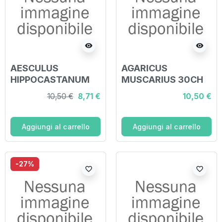
visibility
visibility
AESCULUS
AGARICUS
HIPPOCASTANUM
MUSCARIUS 30CH
5CH GRANULI
GRANULI
10,50 €
8,71 €
10,50 €
Aggiungi al carrello
Aggiungi al carrello
-27%
favorite_border
favorite_border