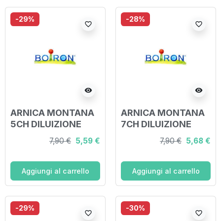
-29%
-28%
favorite_border
favorite_border
visibility
visibility
ARNICA MONTANA
ARNICA MONTANA
5CH DILUIZIONE
7CH DILUIZIONE
HAHNEMANNIANA
HAHNEMANNIANA
7,90 €
5,59 €
7,90 €
5,68 €
CENTESIMALE
CENTESIMALE
GRANULI 4G
GRANULI 4G
Aggiungi al carrello
Aggiungi al carrello
-29%
-30%
favorite_border
favorite_border