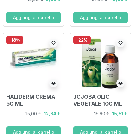
Aggiungi al carrello
Aggiungi al carrello
-18%
-22%
favorite_border
favorite_border
visibility
visibility
HALIDERM CREMA
JOJOBA OLIO
50 ML
VEGETALE 100 ML
15,00 €
12,34 €
19,90 €
15,51 €
Aggiungi al carrello
Aggiungi al carrello