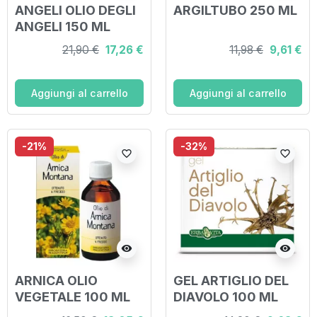
ANGELI OLIO DEGLI
ARGILTUBO 250 ML
ANGELI 150 ML
21,90 €
17,26 €
11,98 €
9,61 €
Aggiungi al carrello
Aggiungi al carrello
-21%
-32%
favorite_border
favorite_border
visibility
visibility
ARNICA OLIO
GEL ARTIGLIO DEL
VEGETALE 100 ML
DIAVOLO 100 ML