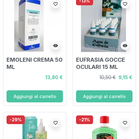
-13%
favorite_border
favorite_border
visibility
visibility
EMOLENI CREMA 50
EUFRASIA GOCCE
ML
OCULARI 15 ML
13,80 €
10,50 €
9,15 €
Aggiungi al carrello
Aggiungi al carrello
-29%
-21%
favorite_border
favorite_border