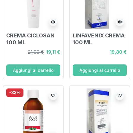
visibility
visibility
CREMA CICLOSAN
LINFAVENIX CREMA
100 ML
100 ML
21,00 €
19,11 €
19,80 €
Aggiungi al carrello
Aggiungi al carrello
-33%
favorite_border
favorite_border