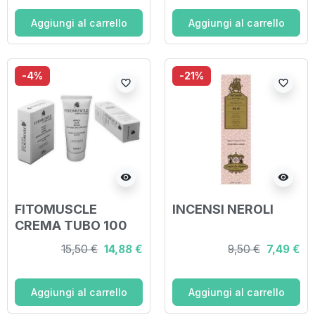
Aggiungi al carrello
Aggiungi al carrello
-4%
-21%
favorite_border
favorite_border
visibility
visibility
FITOMUSCLE
INCENSI NEROLI
CREMA TUBO 100
ML
15,50 €
14,88 €
9,50 €
7,49 €
Aggiungi al carrello
Aggiungi al carrello