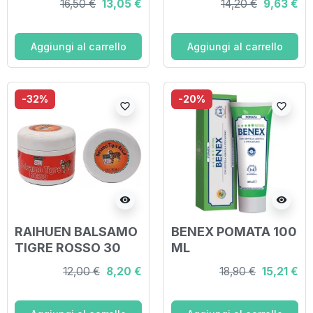
16,50 €
13,05 €
14,20 €
9,63 €
Aggiungi al carrello
Aggiungi al carrello
-32%
-20%
favorite_border
favorite_border
visibility
visibility
RAIHUEN BALSAMO
BENEX POMATA 100
TIGRE ROSSO 30
ML
ML
12,00 €
8,20 €
18,90 €
15,21 €