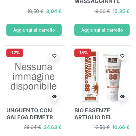
MASSAGGIANTE
CON MAGN 30 ML
10,50 €
8,04 €
18,00 €
15,35 €
Aggiungi al carrello
Aggiungi al carrello
-12%
-15%
favorite_border
favorite_border
visibility
visibility
UNGUENTO CON
BIO ESSENZE
GALEGA DEMETR
ARTIGLIO DEL
50 ML
DIAVOLO 88%
28,04 €
24,63 €
12,50 €
10,66 €
BIOPOMATA 100 ML