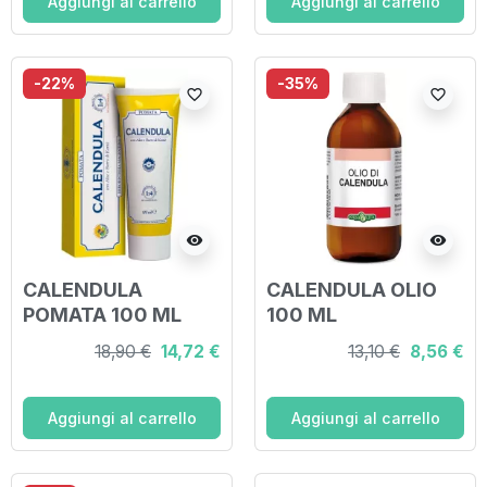
Aggiungi al carrello
Aggiungi al carrello
-22%
-35%
favorite_border
favorite_border
visibility
visibility
CALENDULA
CALENDULA OLIO
POMATA 100 ML
100 ML
18,90 €
14,72 €
13,10 €
8,56 €
Aggiungi al carrello
Aggiungi al carrello