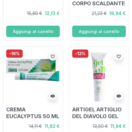
CORPO SCALDANTE
500 ML
15,90 €
12,13 €
21,23 €
16,94 €
Aggiungi al carrello
Aggiungi al carrello
-16%
-12%
favorite_border
favorite_border
visibility
visibility
CREMA
ARTIGEL ARTIGLIO
EUCALYPTUS 50 ML
DEL DIAVOLO GEL
100 ML
14,11 €
11,82 €
13,50 €
11,94 €