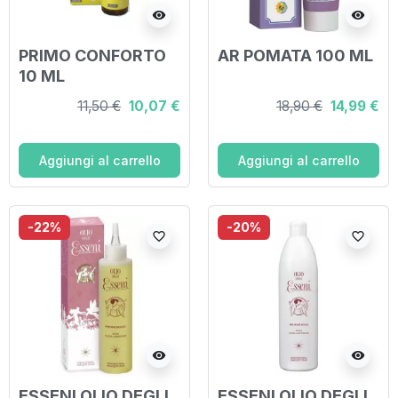
visibility
visibility
PRIMO CONFORTO
AR POMATA 100 ML
10 ML
11,50 €
10,07 €
18,90 €
14,99 €
Aggiungi al carrello
Aggiungi al carrello
-22%
-20%
favorite_border
favorite_border
visibility
visibility
ESSENI OLIO DEGLI
ESSENI OLIO DEGLI