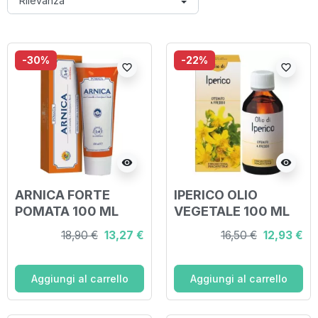
-30%
-22%
favorite_border
favorite_border
visibility
visibility
ARNICA FORTE
IPERICO OLIO
POMATA 100 ML
VEGETALE 100 ML
18,90 €
13,27 €
16,50 €
12,93 €
Aggiungi al carrello
Aggiungi al carrello