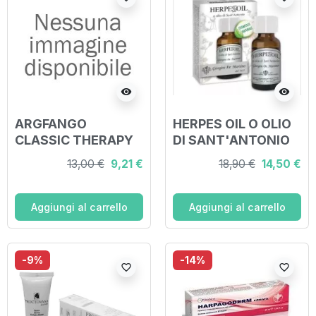
visibility
visibility
ARGFANGO
HERPES OIL O OLIO
CLASSIC THERAPY
DI SANT'ANTONIO
ARGILLA VERDE
15 ML
13,00 €
9,21 €
18,90 €
14,50 €
PRONTA PER L'USO
PER VISO CORPO E
CAPELLI 150 ML
Aggiungi al carrello
Aggiungi al carrello
-9%
-14%
favorite_border
favorite_border