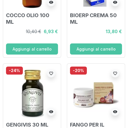
visibility
visibility
COCCO OLIO 100
BIOERP CREMA 50
ML
ML
10,40 €
6,93 €
13,80 €
Aggiungi al carrello
Aggiungi al carrello
-24%
-20%
favorite_border
favorite_border
visibility
visibility
GENGIVIS 30 ML
FANGO PER IL