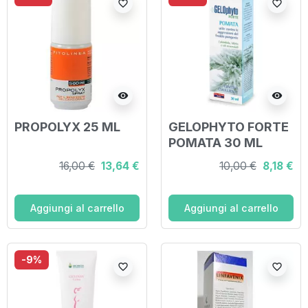
favorite_border
favorite_border
visibility
visibility
PROPOLYX 25 ML
GELOPHYTO FORTE
POMATA 30 ML
16,00 €
13,64 €
10,00 €
8,18 €
Aggiungi al carrello
Aggiungi al carrello
-9%
favorite_border
favorite_border