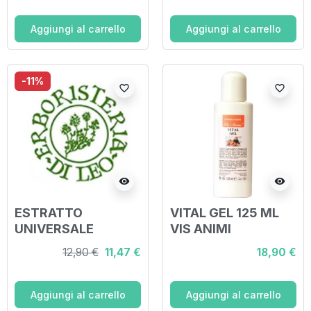
Aggiungi al carrello
Aggiungi al carrello
-11%
favorite_border
favorite_border
visibility
visibility
ESTRATTO
VITAL GEL 125 ML
UNIVERSALE
VIS ANIMI
CREMA 30 ML
12,90 €
11,47 €
18,90 €
Aggiungi al carrello
Aggiungi al carrello