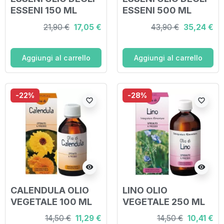
ESSENI 150 ML
ESSENI 500 ML
21,90 €
17,05 €
43,90 €
35,24 €
Aggiungi al carrello
Aggiungi al carrello
-22%
-28%
favorite_border
favorite_border
visibility
visibility
CALENDULA OLIO
LINO OLIO
VEGETALE 100 ML
VEGETALE 250 ML
14,50 €
11,29 €
14,50 €
10,41 €