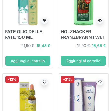
visibility
visibility
FATE OLIO DELLE
HOLZHACKER
FATE 150 ML
FRANZBRANNTWEI
N SOLUZIONE A
21,90 €
15,48 €
19,90 €
15,65 €
BASE DI PINO MUGO
250 ML
Aggiungi al carrello
Aggiungi al carrello
-12%
-21%
favorite_border
favorite_border