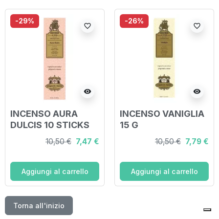
-29%
-26%
favorite_border
favorite_border
visibility
visibility
INCENSO AURA
INCENSO VANIGLIA
DULCIS 10 STICKS
15 G
10,50 €
7,47 €
10,50 €
7,79 €
Aggiungi al carrello
Aggiungi al carrello
Torna all'inizio