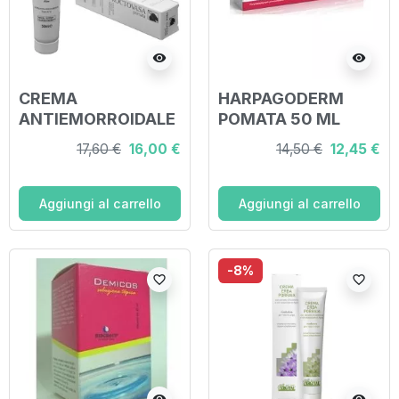
visibility
visibility
CREMA
HARPAGODERM
ANTIEMORROIDALE
POMATA 50 ML
PROCTOVASA 50
17,60 €
16,00 €
14,50 €
12,45 €
ML
Aggiungi al carrello
Aggiungi al carrello
-8%
favorite_border
favorite_border