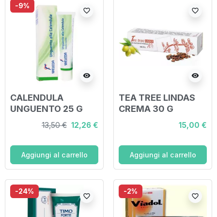
-9%
favorite_border
favorite_border
visibility
visibility
CALENDULA
TEA TREE LINDAS
UNGUENTO 25 G
CREMA 30 G
13,50 €
12,26 €
15,00 €
Aggiungi al carrello
Aggiungi al carrello
-24%
-2%
favorite_border
favorite_border