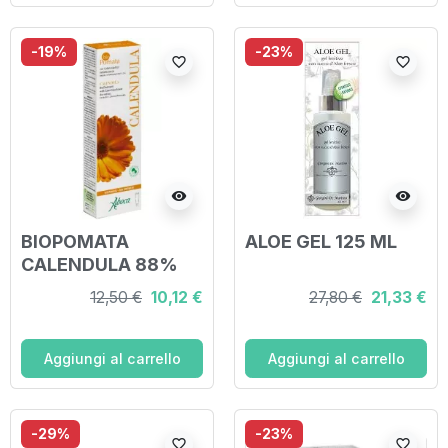
-19%
-23%
favorite_border
favorite_border
visibility
visibility
BIOPOMATA
ALOE GEL 125 ML
CALENDULA 88%
100 ML
12,50 €
10,12 €
27,80 €
21,33 €
Aggiungi al carrello
Aggiungi al carrello
-29%
-23%
favorite_border
favorite_border