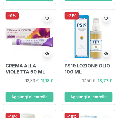
-9%
-21%
favorite_border
favorite_border
visibility
visibility
CREMA ALLA
PS19 LOZIONE OLIO
VIOLETTA 50 ML
100 ML
12,33 €
11,18 €
17,50 €
13,77 €
Aggiungi al carrello
Aggiungi al carrello
-15%
-18%