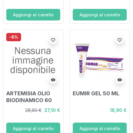
Aggiungi al carrello
Aggiungi al carrello
-6%
favorite_border
favorite_border
visibility
visibility
ARTEMISIA OLIO
EUMIR GEL 50 ML
BIODINAMICO 60
ML 1 PEZZO
28,90 €
27,10 €
18,90 €
Aggiungi al carrello
Aggiungi al carrello