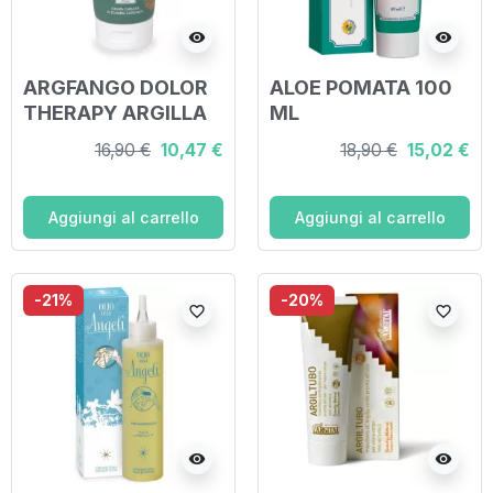
visibility
visibility
ARGFANGO DOLOR
ALOE POMATA 100
THERAPY ARGILLA
ML
VERDE PRONTA PER
16,90 €
10,47 €
18,90 €
15,02 €
L'USO PER CORPO
150 ML
Aggiungi al carrello
Aggiungi al carrello
-21%
-20%
favorite_border
favorite_border
visibility
visibility