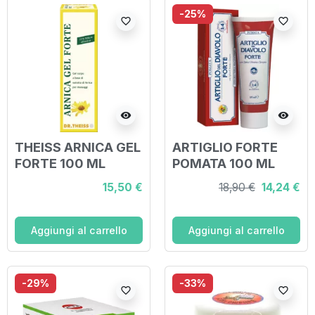
-25%
favorite_border
favorite_border
visibility
visibility
THEISS ARNICA GEL
ARTIGLIO FORTE
FORTE 100 ML
POMATA 100 ML
15,50 €
18,90 €
14,24 €
Aggiungi al carrello
Aggiungi al carrello
-29%
-33%
favorite_border
favorite_border