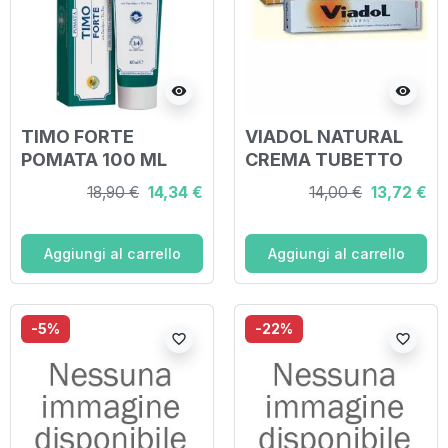
visibility
visibility
TIMO FORTE
VIADOL NATURAL
POMATA 100 ML
CREMA TUBETTO
50 G
18,90 €
14,34 €
14,00 €
13,72 €
Aggiungi al carrello
Aggiungi al carrello
-5%
-22%
favorite_border
favorite_border