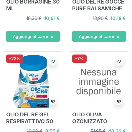
OLIO BORRAGINE 30
OLIO DEL RE GOCCE
ML
PURE BALSAMICHE
ASTUCCIO 10 ML
18,30 €
10,91 €
13,90 €
10,18 €
Aggiungi al carrello
Aggiungi al carrello
-22%
-7%
favorite_border
favorite_border
visibility
visibility
OLIO DEL RE GEL
OLIO OLIVA
RESPIRATTIVO 50
OZONIZZATO
ML
100ML
10,90 €
8,55 €
51,95 €
48,36 €