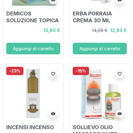
visibility
visibility
DEMICOS
ERBA PORRAIA
SOLUZIONE TOPICA
CREMA 30 ML
30 ML
13,80 €
14,09 €
12,93 €
Aggiungi al carrello
Aggiungi al carrello
-23%
-15%
favorite_border
favorite_border
visibility
visibility
INCENSI INCENSO
SOLLIEVO OLIO