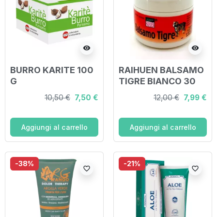
visibility
visibility
BURRO KARITE 100
RAIHUEN BALSAMO
G
TIGRE BIANCO 30
ML
10,50 €
7,50 €
12,00 €
7,99 €
Aggiungi al carrello
Aggiungi al carrello
-38%
-21%
favorite_border
favorite_border