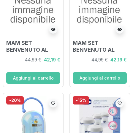
visibility
visibility
MAM SET
MAM SET
BENVENUTO AL
BENVENUTO AL
MONDO FEMMINA 3
MONDO MASCHIO 3
44,99 €
42,19 €
44,99 €
42,19 €
BIBERON + 1 CLIP + 1
BIBERON + 1 CLIP + 1
SUCCHIETTO
SUCCHIETTO
Aggiungi al carrello
Aggiungi al carrello
-20%
-15%
favorite_border
favorite_border