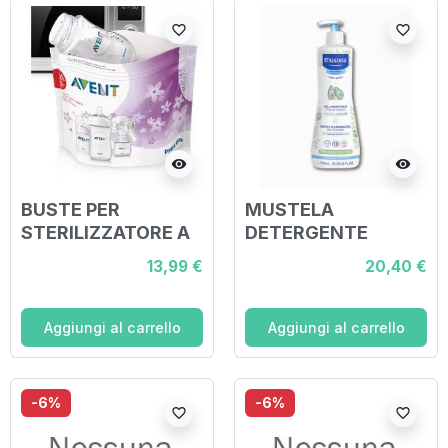
favorite_border
favorite_border
visibility
visibility
BUSTE PER
MUSTELA
STERILIZZATORE A
DETERGENTE
VAPORE NEL
DELICATO 750 ML
13,99 €
20,40 €
MICROONDE
Aggiungi al carrello
Aggiungi al carrello
-6%
-6%
favorite_border
favorite_border