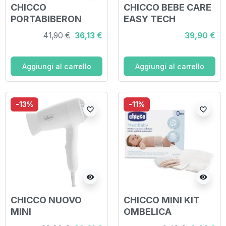
CHICCO
CHICCO BEBE CARE
PORTABIBERON
EASY TECH
TERMICO STEP UP
41,90 €
36,13 €
39,90 €
Aggiungi al carrello
Aggiungi al carrello
-13%
-11%
favorite_border
favorite_border
visibility
visibility
CHICCO NUOVO
CHICCO MINI KIT
MINI
OMBELICA
ASCIUGACAPELLI