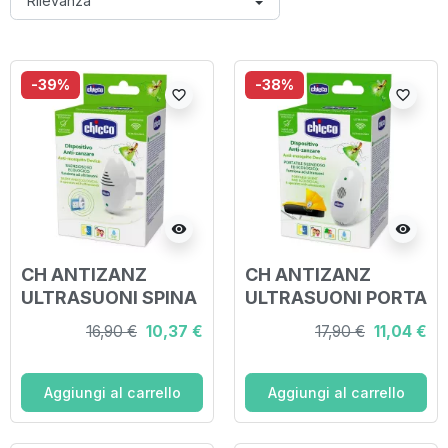
-39%
-38%
favorite_border
favorite_border
visibility
visibility
CH ANTIZANZ
CH ANTIZANZ
ULTRASUONI SPINA
ULTRASUONI PORTA
16,90 €
10,37 €
17,90 €
11,04 €
Aggiungi al carrello
Aggiungi al carrello