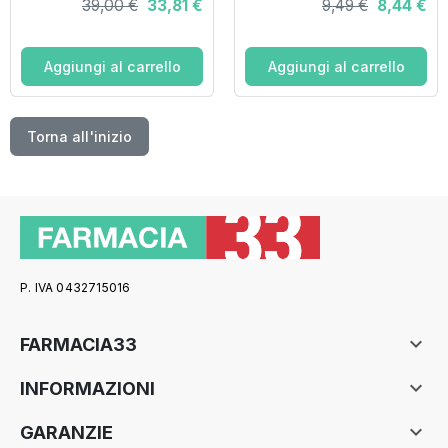
39,00 €
33,81 €
9,49 €
8,44 €
Aggiungi al carrello
Aggiungi al carrello
Torna all'inizio
P. IVA 0432715016

FARMACIA33

INFORMAZIONI

GARANZIE