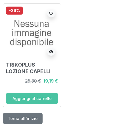
-26%
favorite_border
visibility
TRIKOPLUS
LOZIONE CAPELLI
120 ML
25,80 €
19,19 €
Aggiungi al carrello
Torna all'inizio