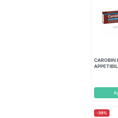
CAROBIN 
APPETIBIL
Ag
-39%