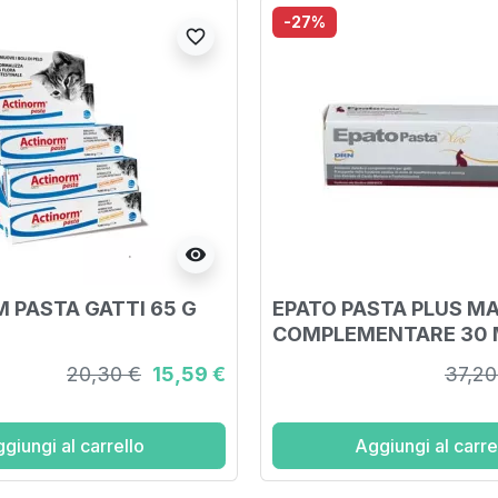
-27%
favorite_border
visibility
 PASTA GATTI 65 G
EPATO PASTA PLUS M
COMPLEMENTARE 30 
20,30 €
15,59 €
37,20
giungi al carrello
Aggiungi al carre