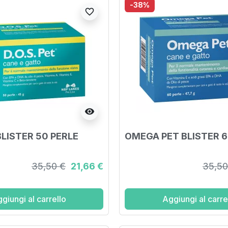
-38%
favorite_border
visibility
BLISTER 50 PERLE
OMEGA PET BLISTER 6
35,50 €
21,66 €
35,50
giungi al carrello
Aggiungi al carre