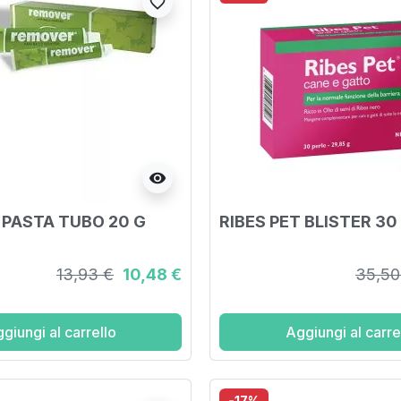
favorite_border
visibility
PASTA TUBO 20 G
RIBES PET BLISTER 30
13,93 €
10,48 €
35,50
giungi al carrello
Aggiungi al carre
-17%