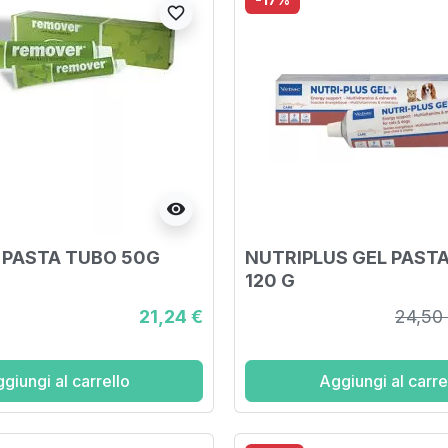
favorite_border
visibility
 PASTA TUBO 50G
NUTRIPLUS GEL PAST
120 G
21,24 €
24,50
giungi al carrello
Aggiungi al carre