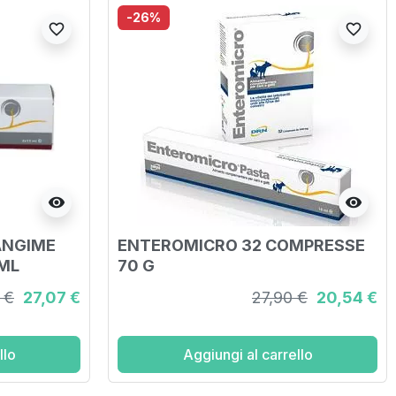
-26%
favorite_border
favorite_border
visibility
visibility
ANGIME
ENTEROMICRO 32 COMPRESSE
ML
70 G
 €
27,07 €
27,90 €
20,54 €
llo
Aggiungi al carrello