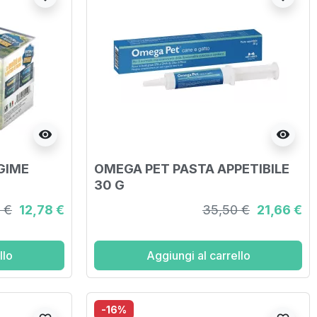
visibility
visibility
GIME
OMEGA PET PASTA APPETIBILE
30 G
0 €
12,78 €
35,50 €
21,66 €
llo
Aggiungi al carrello
-16%