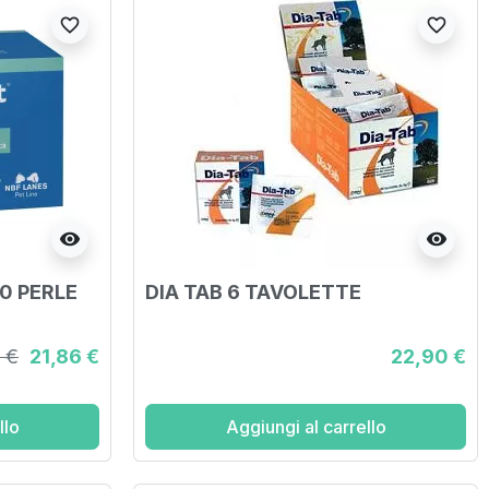
favorite_border
favorite_border
visibility
visibility
0 PERLE
DIA TAB 6 TAVOLETTE
 €
21,86 €
22,90 €
llo
Aggiungi al carrello