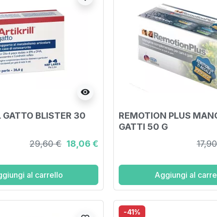
visibility
L GATTO BLISTER 30
REMOTION PLUS MAN
GATTI 50 G
29,60 €
18,06 €
17,9
giungi al carrello
Aggiungi al carre
-41%