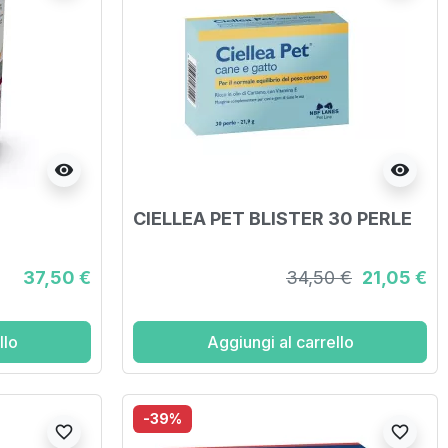
visibility
visibility
CIELLEA PET BLISTER 30 PERLE
37,50 €
34,50 €
21,05 €
llo
Aggiungi al carrello
-39%
favorite_border
favorite_border