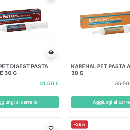
visibility
PET DIGEST PASTA
KARENAL PET PASTA A
E 30 G
30 G
31,50 €
35,50
giungi al carrello
Aggiungi al carre
-29%
favorite_border