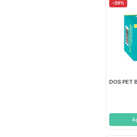
-39%
DOS PET 
Ag