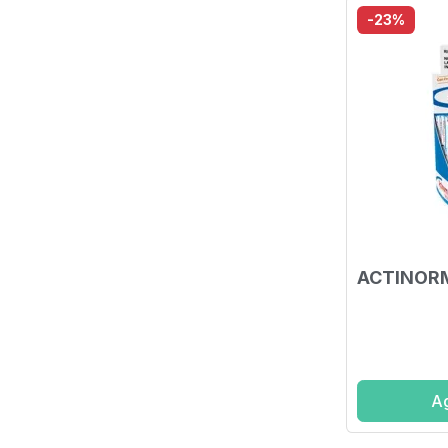
-23%
ACTINORM
Ag