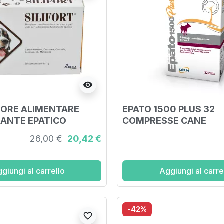
visibility
ORE ALIMENTARE
EPATO 1500 PLUS 32
ANTE EPATICO
COMPRESSE CANE
26,00 €
20,42 €
giungi al carrello
Aggiungi al carre
-42%
favorite_border