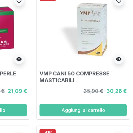
favorite_border
favorite_border
visibility
visibility
 PERLE
VMP CANI 50 COMPRESSE
MASTICABILI
 €
21,09 €
35,90 €
30,26 €
llo
Aggiungi al carrello
-41%