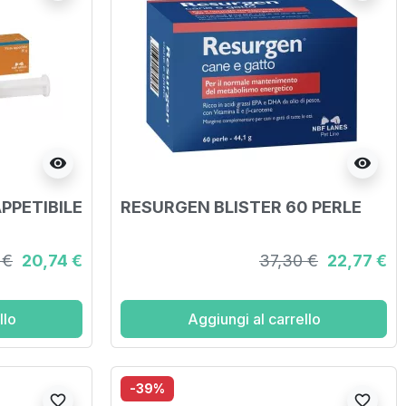
visibility
visibility
PPETIBILE
RESURGEN BLISTER 60 PERLE
 €
20,74 €
37,30 €
22,77 €
llo
Aggiungi al carrello
-39%
favorite_border
favorite_border