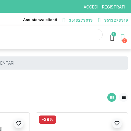
ACCEDI | REGISTRATI
Assistenza clienti
3513273919
3513273919
0
ENTARI
view_module
view_list
-39%
favorite_border
favorite_border