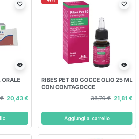
favorite_border
favorite_border
visibility
visibility
A ORALE
RIBES PET 80 GOCCE OLIO 25 ML
CON CONTAGOCCE
 €
20,43 €
36,70 €
21,81 €
llo
Aggiungi al carrello